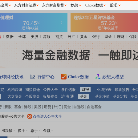
基金网
东方财富证券
东方财富期货
妙想
Choice数据
股吧
情
数据
全球
美股
港股
期货
外汇
黄金
银行
基金
理财
保险
全球财经快讯
行情中心
Choice数据
妙想大模型
交易
机构调研
期指持仓
公告大全
条件选股
财报
业绩报表
最新预告
分
大盘资金
个股资金
板块资金
沪 港 通
基金
基金净值
基金定投
基金
行
|
新股
|
基金
|
港股
|
美股
|
期货
|
外汇
|
黄金
|
自选股
|
自选基金
信股份-公告大全
点击进入公告大全
涨跌幅
-
换手
-
总手
-
金额
-