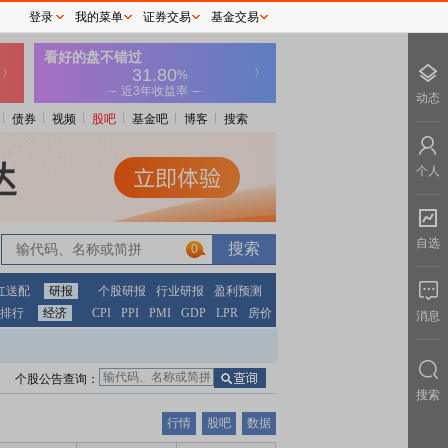
登录
我的菜单
证券交易
基金交易
动态
债券
视频
股吧
基金吧
博客
搜索
个人
自选
0
红送配
研报
个股研报
行业研报
盈利预测
排行
经济
CPI
PPI
PMI
GDP
LPR
房价
消息
个股公告查询：
搜索
行情
股吧
数据