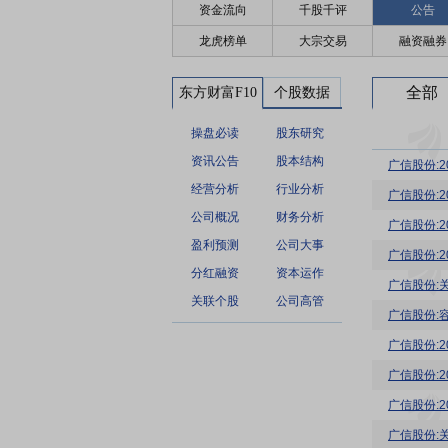
资金流向
千股千评
公告
龙虎榜单
大宗交易
融资融券
全部
东方财富F10
个股数据
操盘必读
股东研究
资讯公告
股本结构
广信股份:
经营分析
行业分析
广信股份:
公司概况
财务分析
广信股份:
盈利预测
公司大事
广信股份:
分红融资
资本运作
广信股份:
关联个股
公司高管
广信股份:
广信股份:2
广信股份:
广信股份:
广信股份: