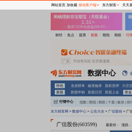
网站首页
加收藏
移动客户端
东方财富
天天
财经
焦点
股票
新股
期指
期权
行
数据中心
特色
龙虎榜单
融资融券
股权质押
大宗
新股
新股申购
新股日历
新股上会
资金
行情中心
指数
|
期指
|
期权
|
个股
|
板块
|
排
东方财富网
>
数据中心
>
公告大全
>
广信股份
> 广
广信股份(603599)
最新价
-
涨跌
-