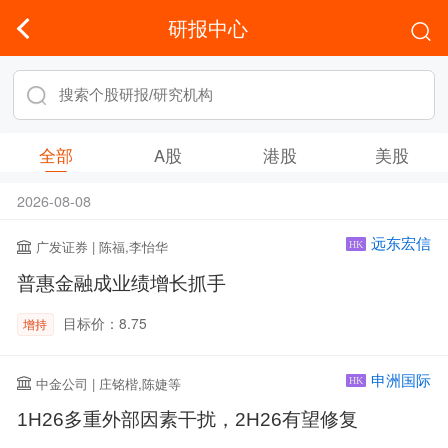
研报中心
全部
A股
港股
美股
2026-08-08
远东宏信
广发证券 | 陈福,李怡华
HK
普惠金融成业绩增长抓手
目标价：8.75
增持
申洲国际
中金公司 | 庄铭楷,陈婕等
HK
1H26多重外部因素干扰，2H26有望修复