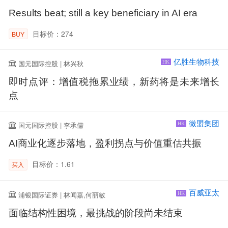
Results beat; still a key beneficiary in AI era
目标价：274
BUY
亿胜生物科技
国元国际控股 | 林兴秋
HK
即时点评：增值税拖累业绩，新药将是未来增长
点
微盟集团
国元国际控股 | 李承儒
HK
AI商业化逐步落地，盈利拐点与价值重估共振
目标价：1.61
买入
百威亚太
浦银国际证券 | 林闻嘉,何丽敏
HK
面临结构性困境，最挑战的阶段尚未结束