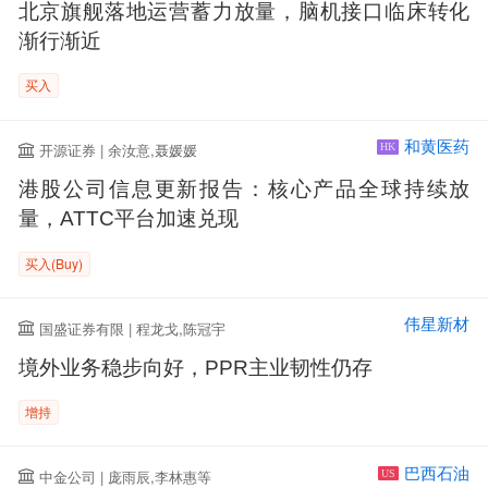
北京旗舰落地运营蓄力放量，脑机接口临床转化
渐行渐近
买入
和黄医药
开源证券 | 余汝意,聂媛媛
HK
港股公司信息更新报告：核心产品全球持续放
量，ATTC平台加速兑现
买入(Buy)
伟星新材
国盛证券有限 | 程龙戈,陈冠宇
境外业务稳步向好，PPR主业韧性仍存
增持
巴西石油
中金公司 | 庞雨辰,李林惠等
US