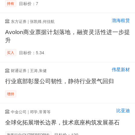
目标价：7
持有
渤海租赁
东方证券 | 张凯烽,何佳航
Avolon商业票据计划落地，融资灵活性进一步提
升
目标价：5.34
买入
伟星新材
财通证券 | 王涛,朱健
行业底部彰显公司韧性，静待行业景气回归
增持
比亚迪
中金公司 | 邓学,常菁等
全球化拓展增长边界，技术底座构筑发展基石
目标价：120
跑赢行业(OUTPERFORM)