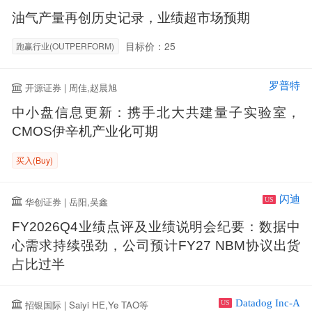
油气产量再创历史记录，业绩超市场预期
目标价：25
跑赢行业(OUTPERFORM)
罗普特
开源证券 | 周佳,赵晨旭
中小盘信息更新：携手北大共建量子实验室，
CMOS伊辛机产业化可期
买入(Buy)
闪迪
华创证券 | 岳阳,吴鑫
US
FY2026Q4业绩点评及业绩说明会纪要：数据中
心需求持续强劲，公司预计FY27 NBM协议出货
占比过半
Datadog Inc-A
招银国际 | Saiyi HE,Ye TAO等
US