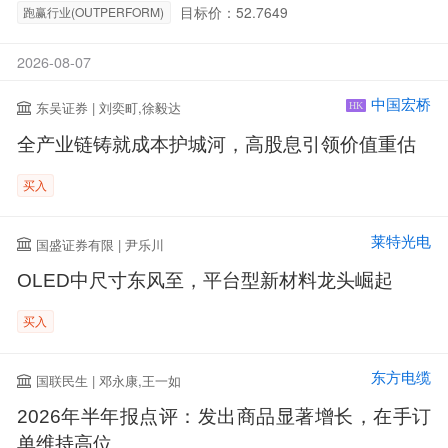
目标价：52.7649
跑赢行业(OUTPERFORM)
2026-08-07
中国宏桥
东吴证券 | 刘奕町,徐毅达
HK
全产业链铸就成本护城河，高股息引领价值重估
买入
莱特光电
国盛证券有限 | 尹乐川
OLED中尺寸东风至，平台型新材料龙头崛起
买入
东方电缆
国联民生 | 邓永康,王一如
2026年半年报点评：发出商品显著增长，在手订
单维持高位