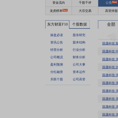
资金流向
千股千评
公告
龙虎榜单
大宗交易
高管持股
全部
东方财富F10
个股数据
操盘必读
股东研究
资讯公告
股本结构
国晟科技:
经营分析
行业分析
公司概况
财务分析
国晟科技:
盈利预测
公司大事
国晟科技:
分红融资
资本运作
国晟科技:
关联个股
公司高管
国晟科技:
国晟科技:
国晟科技:
国晟科技:
国晟科技: