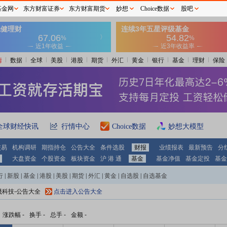
基金网
东方财富证券
东方财富期货
妙想
Choice数据
股吧
情
数据
全球
美股
港股
期货
外汇
黄金
银行
基金
理财
保险
全球财经快讯
行情中心
Choice数据
妙想大模型
交易
机构调研
期指持仓
公告大全
条件选股
财报
业绩报表
最新预告
分
大盘资金
个股资金
板块资金
沪 港 通
基金
基金净值
基金定投
基金
行
|
新股
|
基金
|
港股
|
美股
|
期货
|
外汇
|
黄金
|
自选股
|
自选基金
晟科技-公告大全
点击进入公告大全
涨跌幅
-
换手
-
总手
-
金额
-