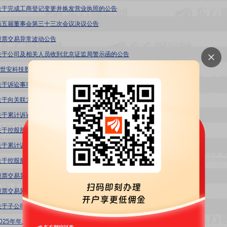
关于完成工商登记变更并换发营业执照的公告
第五届董事会第三十三次会议决议公告
股票交易异常波动公告
关于公司及相关人员收到北京证监局警示函的公告
世安科技股份有限公司及有关责任人予以监管警示的决定
关于诉讼事项的进展公告
关于向关联方借款及股权质押暨关联交易的公告
关于累计诉讼、仲裁事项的公告
关于控股股东部分股份质押的公告
关于累计诉讼、仲裁事项的公告
关于控股股东部分股份质押、冻结的公告
股票交易异常波动公告
股票交易风险提示公告
关于子公司涉及诉讼事项的公告
2025年年度股东会决议公告