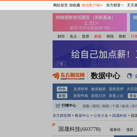
网站首页
加收藏
移动客户端
东方财富
天天
财经
焦点
股票
新股
期指
期权
行
数据中心
特色
龙虎榜单
融资融券
股权质押
大宗
新股
新股申购
新股日历
新股上会
资金
行情中心
指数
|
期指
|
期权
|
个股
|
板块
|
排
东方财富网
>
数据中心
>
公告大全
>
国晟科技
> 国
国晟科技(603778)
最新价
-
涨跌
-