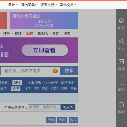
登录
我的菜单
证券交易
基金交易
动态
债券
视频
股吧
基金吧
博客
搜索
个人
自选
0
红送配
研报
个股研报
行业研报
盈利预测
排行
经济
CPI
PPI
PMI
GDP
LPR
房价
消息
个股公告查询：
搜索
行情
股吧
数据