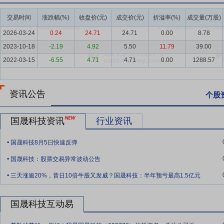
要点4：
生态园林业务
公司生态园林板块包括园林工程施工、园林景
交易时间
涨跌幅(%)
收盘价(元)
成交价(元)
折溢率(%)
成交量(万股)
护、园林景观设计、工程施工一体化经营的全产业链业务模式。园林工
2026-03-24
0.24
24.71
24.71
0.00
8.78
世界园艺博览会园区公共绿化景观一期园林绿化工程、北京世园会万花
2023-10-18
-2.19
4.92
5.50
11.79
39.00
（施工）二标段项目、海淀区南旱河滨水慢行景观提升工程等。园林景
2022-03-15
-6.55
4.71
4.71
0.00
1288.57
路等公共绿地的景观规划与设计，以及主题园馆、室内植物造景、生态
雍锦台瀛家二期景观设计，中央广播电视总台鲁谷办公区场区改造工程
要点5：
光伏行业
随着政策体系持续完善，国内光伏产业保持快速发展势
资讯公告
个股
中，集中式光伏新增1.64亿千瓦，分布式光伏新增1.53亿千瓦。截至2
瓦，分布式光伏5.3亿千瓦。2025年全国光伏发电量1.17万亿千瓦时
国晟科技资讯
行业资讯
瓦，占比达到47.3%，历史性超过火电。同时，全球光伏产业增长趋势
.
告预测，2030年，全球光伏发电量将达到总发电量的13%，光伏装机量将
国晟科技8月5日快速反弹
.
煤炭发电需求将被清洁能源所取代，光伏发电将成为全球最大的清洁电
国晟科技：股票交易异常波动公告
8.5TW（8500GW）。
.
三天涨逾20%，昔日10倍牛股又发威？国晟科技：半年预亏最高1.5亿元
要点6：
生态园林行业
生态环保领域政策体系持续完善，中央及地方
机遇。园林行业深度对接国家生态文明与“双碳”战略，加快业务结构
国晟科技互动易
域转型，积极参与山水林田湖草沙一体化保护修复，结合光伏治沙、林
.
要点7：
科研技术创新优势
公司高度重视技术研发与产品创新，加强