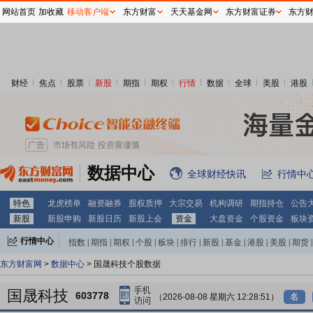
网站首页
加收藏
移动客户端
东方财富
天天基金网
东方财富证券
东方
财经
焦点
股票
新股
期指
期权
行情
数据
全球
美股
港股
数据中心
全球财经快讯
行情中
特色
龙虎榜单
融资融券
股权质押
大宗交易
机构调研
期指持仓
公告
新股
新股申购
新股日历
新股上会
资金
大盘资金
个股资金
板块
行情中心
指数
|
期指
|
期权
|
个股
|
板块
|
排行
|
新股
|
基金
|
港股
|
美股
|
期货
|
外汇
|
黄金
|
自选股
|
自选基金
东方财富网
>
数据中心
> 国晟科技个股数据
国晟科技
603778
（2026-08-08 星期六 12:28:51）
名