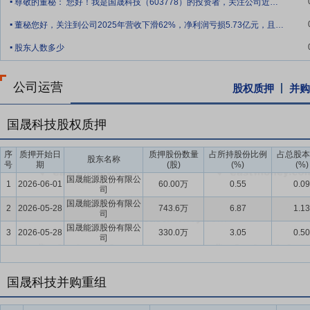
尊敬的董秘： 您好！我是国晟科技（603778）的投资者，关注公司近期发展，现咨
.
司安徽国晟新能源、江苏国晟世安、安徽乾景宇辰均为国家高新技术企业
董秘您好，关注到公司2025年营收下滑62%，净利润亏损5.73亿元，且主营业务
件封装技术、CVD多层镀膜技术、高阻水光转提效封装技术、纳米全
.
权专利97项，其中发明专利9项，实用新型88项。同时，公司与业内
股东人数多少
结全产业链布局奠定坚实技术基础。
公司运营
要点8：
质量管控及标准体系优势
公司坚持“质量是企业的生命”的理念，
股权质押
并购
康安全管理体系认证。公司光伏组件产品相继通过了相关标准测试，获
品设计开发、原材料采购、生产制造、市场销售到售后服务的全过程，
国晟科技股权质押
业内拥有良好的质量口碑和品牌形象。
序
质押开始日
质押股份数量
占所持股份比例
占总股本
股东名称
要点9：
品牌建设与市场认可优势
园林生态业务方面，公司遵循生态
号
期
(股)
(%)
(%)
园外园生态环境提升四期工程、大兴新城城市休闲公园二标段、海淀区
国晟能源股份有限公
1
2026-06-01
60.00万
0.55
0.09
司
可。
国晟能源股份有限公
2
2026-05-28
743.6万
6.87
1.13
司
要点10：
多层次人才储备与激励优势
公司已组建覆盖营销、商务、研
国晟能源股份有限公
3
2026-05-28
330.0万
3.05
0.50
化组织模式，行信息化高效运营，打通业务流程与组织架构，实现各板
司
第一期员工持股计划、第二期员工持股计划、公司2024年限制性股票
要点11：
规范化管理体系优势
公司持续进管理体系升级，构建制度化
国晟科技并购重组
体系，进信息化系统建设与部门协同联动，显著提升组织运行效率；在
等各个环节。公司同步建立健全督办机制与审计流程，将制度执行与绩