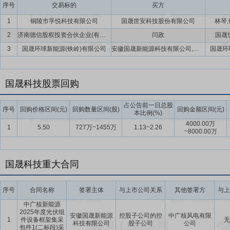
序号
交易标的
买方
公司高质量发展提供坚实管理支撑。
1
铜陵市孚悦科技有限公司
国晟世安科技股份有限公司
林琴
要点12：
资本运作平台优势
公司依托资本市场平台，持续完善公司治
2
济南德信股权投资合伙企业(有限合伙)
闫政
国晟
化融资渠道，合理运用资本市场工具优化资本结构，为业务发展提供资
3
国晟环球新能源(铁岭)有限公司
安徽国晟新能源科技有限公司,国晟环球新能源(江苏)有限公司
国晟环
产业政策、具备良好发展前景的优质资产与项目，通过资本运作实现技
协同发展与战略布局优化。
要点13：
国晟科技股票回购
与特定对象签署附条件生效的股份认购协议
2022年11月
特定对象签署附条件生效的股份认购协议暨关联交易的议案》,公司与国晟
占公告前一日总股
购方式:乙方拟以现金认购甲方本次非公开发行的股票,拟认购款总金额为人
序号
回购价格区间(元)
回购数量区间(股)
回购金额区间(元)
本比例(%)
司第四届董事会第三十次会议决议公告日,发行股票的价格为2.43元/股
4000.00万
1
5.50
727万~1455万
1.13~2.26
股份数量不超过192,857,142股,不超过发行前公司总股本的30
~8000.00万
会相关规定及发行时的实际情况,与本次发行的保荐机构(主承销商)协商
国晟科技重大合同
序号
合同名称
签署主体
与上市公司关系
其他签署方
与上
中广核新能源
2025年度光伏组
安徽国晟新能源
控股子公司的控
中广核风电有限
1
件设备框架集采
无
科技有限公司
股子公司
公司
包件1(二标段)采