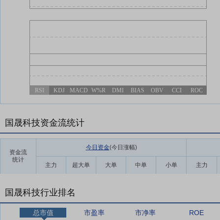
RSI
KDJ
MACD
W%R
DMI
BIAS
OBV
CCI
ROC
国晟科技资金流统计
今日资金
(今日涨幅
)
资金流
统计
主力
超大单
大单
中单
小单
主力
国晟科技行业排名
总市值
市盈率
市净率
ROE