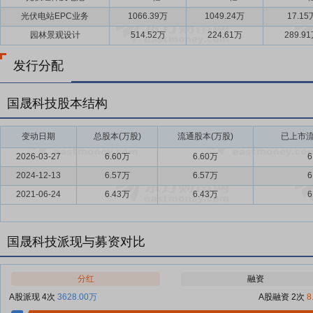
光伏电站EPC业务
1066.39万
1049.24万
17.15
园林景观设计
514.52万
224.61万
289.9
发行分配
国晟科技股本结构
变动日期
总股本(万股)
流通股本(万股)
已上市流
2026-03-27
6.60万
6.60万
6
2024-12-13
6.57万
6.57万
6
2021-06-24
6.43万
6.43万
6
国晟科技派现与募资对比
分红
融资
A股派现 4次
3628.00万
A股融资 2次
8