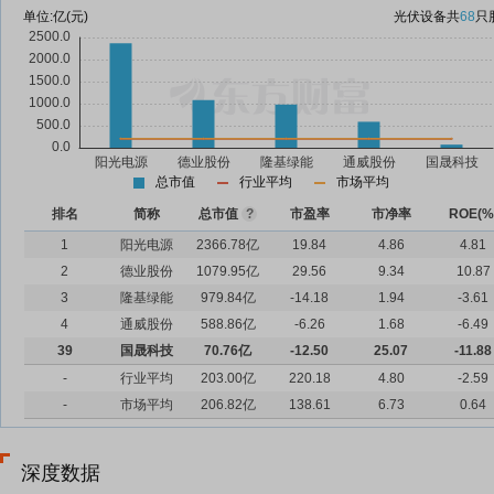
单位:
亿(元)
光伏设备
共
68
只
总市值
行业平均
市场平均
排名
简称
总市值
?
市盈率
市净率
ROE(%
1
阳光电源
2366.78亿
19.84
4.86
4.81
2
德业股份
1079.95亿
29.56
9.34
10.87
3
隆基绿能
979.84亿
-14.18
1.94
-3.61
4
通威股份
588.86亿
-6.26
1.68
-6.49
39
国晟科技
70.76亿
-12.50
25.07
-11.88
-
行业平均
203.00亿
220.18
4.80
-2.59
-
市场平均
206.82亿
138.61
6.73
0.64
深度数据