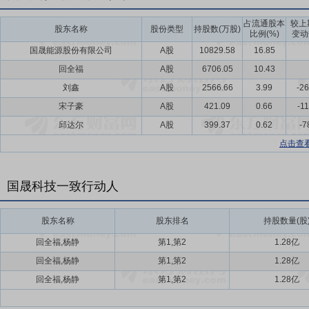
占流通股本
较上
股东名称
股份类型
持股数(万股)
比例(%)
变动
国晟能源股份有限公司
A股
10829.58
16.85
回全福
A股
6706.05
10.43
刘鑫
A股
2566.66
3.99
-26
宋子豪
A股
421.09
0.66
-1
邱达尔
A股
399.37
0.62
-7
点击查
国晟科技一致行动人
股东名称
股东排名
持股数量(股
回全福,杨静
第1,第2
1.28亿
回全福,杨静
第1,第2
1.28亿
回全福,杨静
第1,第2
1.28亿