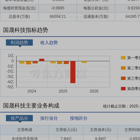
每股经营现金流(元)
-0.0895
每股公积金(元)
0.6150
总股本(万股)
66004.21
流通股本(万股)
64285.7
国晟科技指标趋势
利润趋势
收入趋势
第一季
第二季
第三季
第四季
国晟科技主要业务构成
统计截止日期：
2025-
按产品分
按行业分
按地区分
主营构成
主营收入(元)
主营成本(元)
主营利润(
光伏组件及电池
7.84亿
9.49亿
-1.65