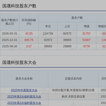
国晟科技股东户数
股东户数
股东户数统计
区间涨跌幅
截止日
(%)
本次
上次
增减
增减比
2026-03-31
42.05
124729
92972
31757
34
2025-12-31
405.75
92972
39665
53307
134
2025-09-30
3.57
39665
29889
9776
32
国晟科技股东大会
股东大会名称
议题涉及内容
召
2025年年度股东大会
利润分配方案,年度报告(摘要)议案
202
2025年第3次临时股东大会
购并,关联交易议案
202
2025年第2次临时股东大会
-
202