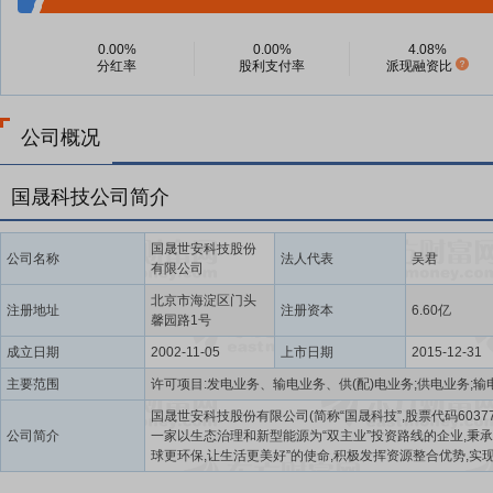
0.00%
0.00%
4.08%
分红率
股利支付率
派现融资比
公司概况
国晟科技公司简介
国晟世安科技股份
公司名称
法人代表
吴君
有限公司
北京市海淀区门头
注册地址
注册资本
6.60亿
馨园路1号
成立日期
2002-11-05
上市日期
2015-12-31
主要范围
国晟世安科技股份有限公司(简称“国晟科技”,股票代码60377
公司简介
一家以生态治理和新型能源为“双主业”投资路线的企业,秉承
球更环保,让生活更美好”的使命,积极发挥资源整合优势,实
发展,构筑多领域、全过程的整体解决方案,为客户提供高质