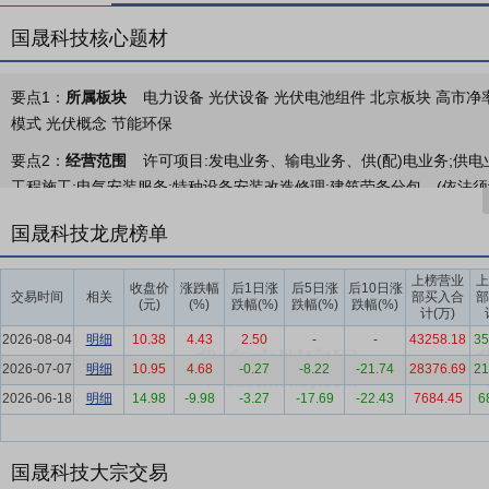
国晟科技核心题材
要点1：
所属板块
电力设备 光伏设备 光伏电池组件 北京板块 高市净率 
模式 光伏概念 节能环保
要点2：
经营范围
许可项目:发电业务、输电业务、供(配)电业务;供
工程施工;电气安装服务;特种设备安装改造修理;建筑劳务分包。(依法
许可证件为准)一般项目:新能源原动设备销售;太阳能发电技术服务;发
国晟科技龙虎榜单
术研发;城市绿化管理;园林绿化工程施工;城市公园管理;规划设计管理
发电机组销售;光伏发电设备租赁;光伏设备及元器件销售;光伏设备及元
上榜营业
上
收盘价
涨跌幅
后1日涨
后5日涨
后10日涨
销售;蓄电池租赁;电池零配件销售;电池零配件生产;电子专用材料制造;
交易时间
相关
部买入合
部
(元)
(%)
跌幅(%)
跌幅(%)
跌幅(%)
计(万)
子元器件制造;电力设施器材制造;光通信设备制造;光通信设备销售;人工
2026-08-04
明细
10.38
4.43
2.50
-
-
43258.18
35
电线、电缆经营;住宅水电安装维护服务;新材料技术研发;机械电气设备
2026-07-07
非电力家用器具制造;风力发电技术服务;市政设施管理;建筑工程机械与
明细
10.95
4.68
-0.27
-8.22
-21.74
28376.69
21
备销售;风电场相关装备销售;物业管理;停车场服务;家政服务;专业保洁
2026-06-18
明细
14.98
-9.98
-3.27
-17.69
-22.43
7684.45
6
法须经批准的项目外,凭营业执照依法自主开展经营活动)
要点3：
光伏异质结、TOPCON等电池/组件的生产与销售、光伏电站E
国晟科技大宗交易
为业主提供可行性研究、方案设计、物资采购、设备安装、工程施工、