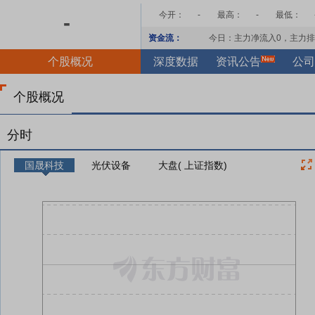
今开：
-
最高：
-
最低：
-
资金流：
今日：主力净流入
0
，主力排
个股概况
深度数据
资讯公告
公司
个股概况
分时
国晟科技
光伏设备
大盘( 上证指数)