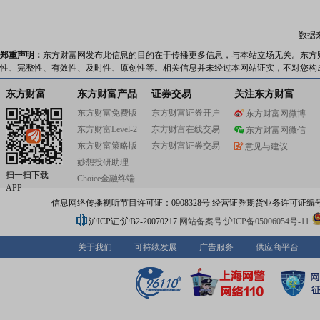
子服务。国晟科技于2022年进入新能源领域,以新一代光伏
质结电池、组件生产及上下游产业链项目投资和运营为主
方向,凭借业内经验丰富的研发团队以及先进的技术路线,目
数据
出了多个HJT组件系列适应不同的应用场。如,海上光伏、
伏、高寒光伏、垂直光伏等。此外,还为合作伙伴提供包括
郑重声明：
东方财富网发布此信息的目的在于传播更多信息，与本站立场无关。东方
发、工程总承包和运维服务在内的一站式解决方案。作为
性、完整性、有效性、及时性、原创性等。相关信息并未经过本网站证实，不对您构
光伏产品知名制造商,国晟科技已与中广核新能源、中核汇
国企建立深度合作,多次中标年度框架集采,为多个标志性光
东方财富
东方财富产品
证券交易
关注东方财富
提供高质量产品,包括:国内单体最大异质结海上光伏项目(
东方财富免费版
东方财富证券开户
东方财富网微博
远400MW),山东莱州600MW盐光互补项目,新疆洛浦500M
东方财富Level-2
东方财富在线交易
治沙项目等。公司产品已出口至全球10余个以上国家。目前
东方财富网微信
已建成江苏徐州、安徽淮北、安徽淮南、安徽宿州、山东
东方财富策略版
东方财富证券交易
意见与建议
新疆若羌六大生产基地,正加速建设新疆哈密、河北唐山基
妙想投研助理
扫一扫下载
Choice金融终端
APP
信息网络传播视听节目许可证：0908328号 经营证券期货业务许可证编号：91310
沪ICP证:沪B2-20070217
网站备案号:沪ICP备05006054号-11
关于我们
可持续发展
广告服务
供应商平台