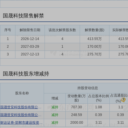
国晟科技限售解禁
序号
解除限售日期
该批次解禁股东数
解禁数量(股)
实际解禁数
1
2026-12-14
4
413.55万
413.
2
2027-03-29
1
170.00万
170.
3
2027-12-13
4
275.70万
275.
国晟科技股东增减持
持股变动信息
股东名称
占流通股比
变动数量(万
占总股本比例
增减
股)
(%)
(%)
国晟世安科技股份有限公司-第二期员工持股计划
减持
707.30
1.08
1.1
国晟世安科技股份有限公司第一期员工持股计划
减持
248.59
0.39
0.39
财达证券-邯郸市建设投资集团有限公司-财达冀资1号单一资产管理计划
减持
2000.00
3.11
3.11