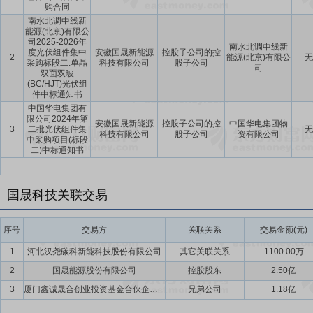
购合同
南水北调中线新
能源(北京)有限公
司2025-2026年
南水北调中线新
度光伏组件集中
安徽国晟新能源
控股子公司的控
2
能源(北京)有限公
无
采购标段二:单晶
科技有限公司
股子公司
司
双面双玻
(BC/HJT)光伏组
件中标通知书
中国华电集团有
限公司2024年第
安徽国晟新能源
控股子公司的控
中国华电集团物
3
二批光伏组件集
无
科技有限公司
股子公司
资有限公司
中采购项目(标段
二)中标通知书
国晟科技关联交易
序号
交易方
关联关系
交易金额(元)
1
河北汉尧碳科新能科技股份有限公司
其它关联关系
1100.00万
2
国晟能源股份有限公司
控股股东
2.50亿
3
厦门鑫诚晟合创业投资基金合伙企业(有限合伙)
兄弟公司
1.18亿