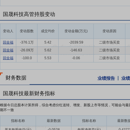
国晟科技高管持股变动
变动人
变动股数
成交均价
变动金额(万元)
变动原因
回全福
-376.1万
5.42
-2039.59
二级市场买卖
回全福
-26.09万
5.62
-146.63
二级市场买卖
回全福
-100.0
5.53
-0.06
二级市场买卖
财务数据
业绩报告
业绩
国晟科技最新财务指标
根据今日总股本计算所得，综合考虑分红送转、增发、新股上市等情况，可能会与最
期不一致
指标名称
最新数据
指标名称
最新数
基本每股收益(元)
-0.0528
每股净资产(元)
0.4277