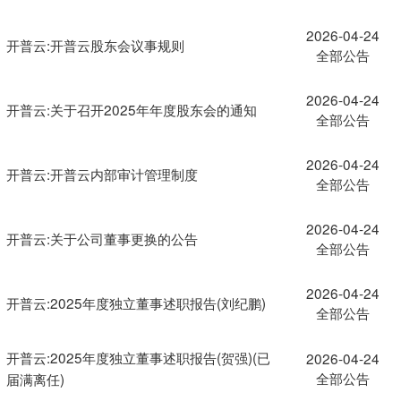
2026-04-24
开普云:开普云股东会议事规则
全部公告
2026-04-24
开普云:关于召开2025年年度股东会的通知
全部公告
2026-04-24
开普云:开普云内部审计管理制度
全部公告
2026-04-24
开普云:关于公司董事更换的公告
全部公告
2026-04-24
开普云:2025年度独立董事述职报告(刘纪鹏)
全部公告
开普云:2025年度独立董事述职报告(贺强)(已
2026-04-24
全部公告
届满离任)