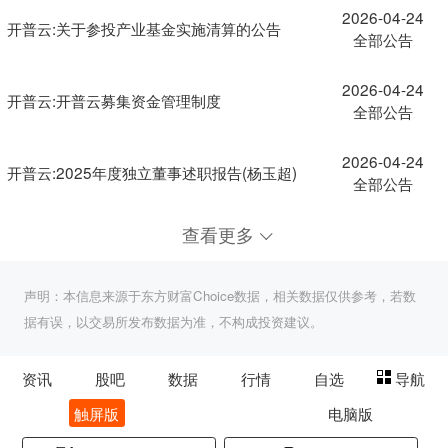
2026-04-24
开普云:关于参投产业基金实施清算的公告
全部公告
2026-04-24
开普云:开普云募集资金管理制度
全部公告
2026-04-24
开普云:2025年度独立董事述职报告(杨玉超)
全部公告
查看更多
声明：本信息来源于东方财富Choice数据，相关数据仅供参考，若数
据有误，以交易所发布数据为准，不构成投资建议。
资讯
股吧
数据
行情
自选
导航
触屏版
电脑版