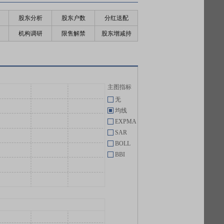
股东分析
股东户数
分红送配
机构调研
限售解禁
股东增减持
主图指标
无
均线
EXPMA
SAR
BOLL
BBI