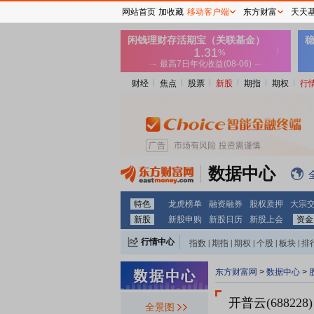
网站首页
加收藏
移动客户端
东方财富
天天
财经
焦点
股票
新股
期指
期权
行
数据中心
特色
龙虎榜单
融资融券
股权质押
大宗
新股
新股申购
新股日历
新股上会
资金
行情中心
指数
|
期指
|
期权
|
个股
|
板块
|
排
东方财富网
>
数据中心
>
开普云(688228)
全景图