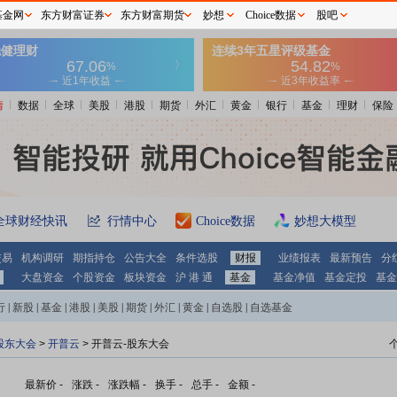
基金网
东方财富证券
东方财富期货
妙想
Choice数据
股吧
情
数据
全球
美股
港股
期货
外汇
黄金
银行
基金
理财
保险
全球财经快讯
行情中心
Choice数据
妙想大模型
交易
机构调研
期指持仓
公告大全
条件选股
财报
业绩报表
最新预告
分
大盘资金
个股资金
板块资金
沪 港 通
基金
基金净值
基金定投
基金
行
|
新股
|
基金
|
港股
|
美股
|
期货
|
外汇
|
黄金
|
自选股
|
自选基金
股东大会
>
开普云
>
开普云-股东大会
最新价
-
涨跌
-
涨跌幅
-
换手
-
总手
-
金额
-