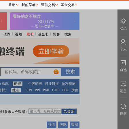
登录
我的菜单
证券交易
基金交易
动态
债券
视频
股吧
基金吧
博客
搜索
个人
自选
1
红送配
研报
个股研报
行业研报
盈利预测
排行
经济
CPI
PPI
PMI
GDP
LPR
房价
消息
个股股东大会数据：
搜索
行情
股吧
数据