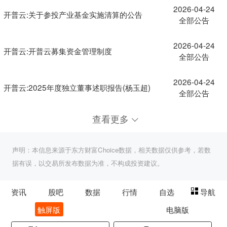
2026-04-24
开普云:关于参投产业基金实施清算的公告
全部公告
2026-04-24
开普云:开普云募集资金管理制度
全部公告
2026-04-24
开普云:2025年度独立董事述职报告(杨玉超)
全部公告
查看更多
声明：本信息来源于东方财富Choice数据，相关数据仅供参考，若数
据有误，以交易所发布数据为准，不构成投资建议。
资讯
股吧
数据
行情
自选
导航
触屏版
电脑版