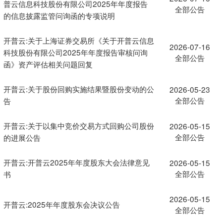
普云信息科技股份有限公司2025年年度报告
全部公告
的信息披露监管问询函的专项说明
开普云:关于上海证券交易所《关于开普云信息
2026-07-16
科技股份有限公司2025年年度报告审核问询
全部公告
函》资产评估相关问题回复
开普云:关于股份回购实施结果暨股份变动的公
2026-05-23
全部公告
告
开普云:关于以集中竞价交易方式回购公司股份
2026-05-15
全部公告
的进展公告
开普云:开普云2025年年度股东大会法律意见
2026-05-15
全部公告
书
2026-05-15
开普云:2025年年度股东会决议公告
全部公告