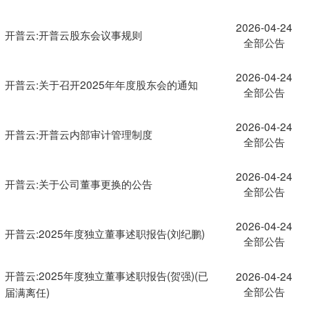
2026-04-24
开普云:开普云股东会议事规则
全部公告
2026-04-24
开普云:关于召开2025年年度股东会的通知
全部公告
2026-04-24
开普云:开普云内部审计管理制度
全部公告
2026-04-24
开普云:关于公司董事更换的公告
全部公告
2026-04-24
开普云:2025年度独立董事述职报告(刘纪鹏)
全部公告
开普云:2025年度独立董事述职报告(贺强)(已
2026-04-24
全部公告
届满离任)