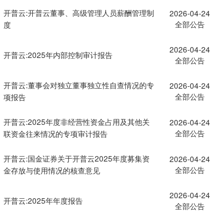
开普云:开普云董事、高级管理人员薪酬管理制
2026-04-24
全部公告
度
2026-04-24
开普云:2025年内部控制审计报告
全部公告
开普云:董事会对独立董事独立性自查情况的专
2026-04-24
全部公告
项报告
开普云:2025年度非经营性资金占用及其他关
2026-04-24
全部公告
联资金往来情况的专项审计报告
开普云:国金证券关于开普云2025年度募集资
2026-04-24
全部公告
金存放与使用情况的核查意见
2026-04-24
开普云:2025年年度报告
全部公告