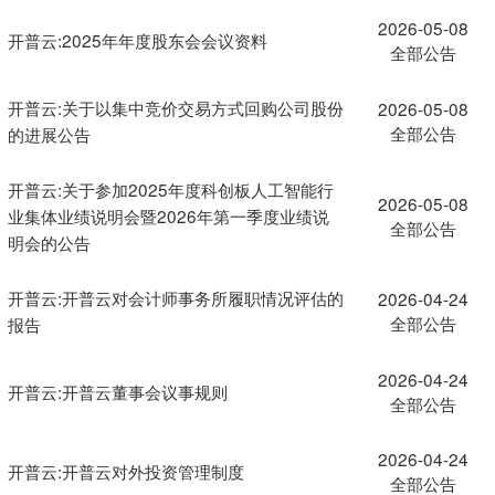
2026-05-08
开普云:2025年年度股东会会议资料
全部公告
开普云:关于以集中竞价交易方式回购公司股份
2026-05-08
全部公告
的进展公告
开普云:关于参加2025年度科创板人工智能行
2026-05-08
业集体业绩说明会暨2026年第一季度业绩说
全部公告
明会的公告
开普云:开普云对会计师事务所履职情况评估的
2026-04-24
全部公告
报告
2026-04-24
开普云:开普云董事会议事规则
全部公告
2026-04-24
开普云:开普云对外投资管理制度
全部公告