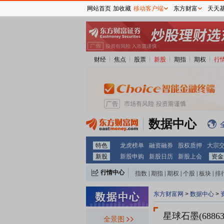
网站首页
加收藏
移动客户端
东方财富
天天
财经
焦点
股票
新股
期指
期权
行
数据中心
特色
龙虎榜单
融资融券
股权质押
大宗
新股
新股申购
新股日历
新股上会
资金
行情中心
指数
|
期指
|
期权
|
个股
|
板块
|
排
东方财富网
>
数据中心
>
星球石墨(68863
全景图