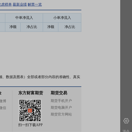
龙虎榜单
最新业绩
解禁一览
中单净流入
小单净流入
净额
净占比
净额
净占比
频、数据及图表）全部或者部分内容的准确性、真实
金
东方财富期货
期货交易
期货手机开户
微博
期货电脑开户
微信
期货官方网站
扫一扫下载APP
涉企