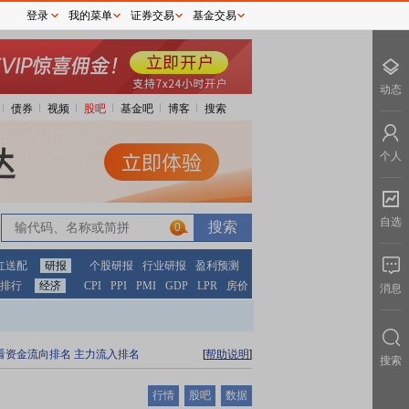
登录
我的菜单
证券交易
基金交易
动态
债券
视频
股吧
基金吧
博客
搜索
个人
自选
0
红送配
研报
个股研报
行业研报
盈利预测
排行
经济
CPI
PPI
PMI
GDP
LPR
房价
消息
看资金流向排名
主力流入排名
[
帮助说明
]
搜索
行情
股吧
数据