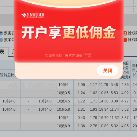
预案公布日
股权登记日
除权
预案公布日前一交易日
股权登记日前一交易日
除权
列表
历次分红派息与涨跌幅表现
每股
送转股份
现金分红
每股
每股
每股
净
未分
收益
净资
公积
同
配利
现金分红比
股息率
送转总比例
送股比例
转股比例
(元)
产(元)
金(元)
长
润(元)
例
（%）
-
-
-
10派6
1.96
1.17
11.79
5.48
4.86
14
-
-
-
10派3.5
1.24
1.02
10.85
5.53
4.02
0
10转4.0
-
10转4.0
10派4.5
1.72
1.71
14.30
8.30
4.77
4
10转4.0
-
10转4.0
10派5.8
1.31
1.93
18.34
11.74
5.52
16
-
-
-
10派2
0.43
1.79
16.70
11.32
3.87
-1
-
-
-
10派6.9
1.36
2.78
10.89
5.32
4.05
23