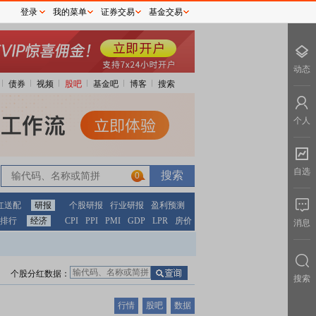
登录
我的菜单
证券交易
基金交易
动态
债券
视频
股吧
基金吧
博客
搜索
个人
自选
0
红送配
研报
个股研报
行业研报
盈利预测
排行
经济
CPI
PPI
PMI
GDP
LPR
房价
消息
个股分红数据：
搜索
行情
股吧
数据