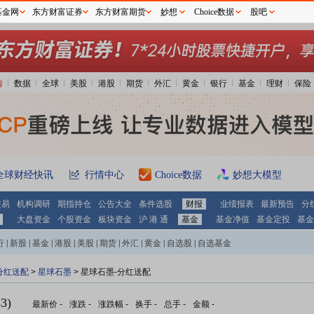
基金网
东方财富证券
东方财富期货
妙想
Choice数据
股吧
情
数据
全球
美股
港股
期货
外汇
黄金
银行
基金
理财
保险
全球财经快讯
行情中心
Choice数据
妙想大模型
交易
机构调研
期指持仓
公告大全
条件选股
财报
业绩报表
最新预告
分
大盘资金
个股资金
板块资金
沪 港 通
基金
基金净值
基金定投
基金
行
|
新股
|
基金
|
港股
|
美股
|
期货
|
外汇
|
黄金
|
自选股
|
自选基金
分红送配
>
星球石墨
> 星球石墨-分红送配
3)
最新价
-
涨跌
-
涨跌幅
-
换手
-
总手
-
金额
-