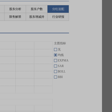
股东分析
股东户数
分红送配
限售解禁
股东增减持
行业研报
主图指标
无
均线
EXPMA
SAR
BOLL
BBI