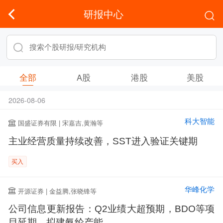
研报中心
全部
A股
港股
美股
2026-08-06
科大智能
国盛证券有限 | 宋嘉吉,黄瀚等
主业经营质量持续改善，SST进入验证关键期
买入
华峰化学
开源证券 | 金益腾,张晓锋等
公司信息更新报告：Q2业绩大超预期，BDO等项
目延期，拟建氨纶产能