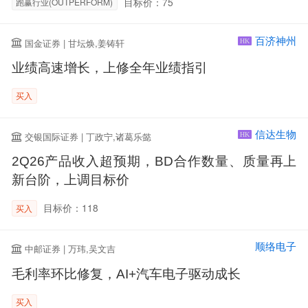
目标价：75
跑赢行业(OUTPERFORM)
百济神州
国金证券 | 甘坛焕,姜铸轩
HK
业绩高速增长，上修全年业绩指引
买入
信达生物
交银国际证券 | 丁政宁,诸葛乐懿
HK
2Q26产品收入超预期，BD合作数量、质量再上
新台阶，上调目标价
目标价：118
买入
顺络电子
中邮证券 | 万玮,吴文吉
毛利率环比修复，AI+汽车电子驱动成长
买入