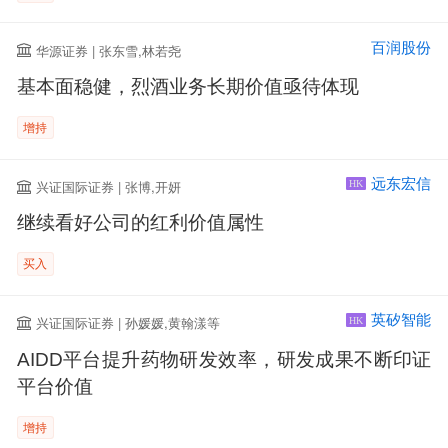
百润股份
华源证券 | 张东雪,林若尧
基本面稳健，烈酒业务长期价值亟待体现
增持
远东宏信
兴证国际证券 | 张博,开妍
HK
继续看好公司的红利价值属性
买入
英矽智能
兴证国际证券 | 孙媛媛,黄翰漾等
HK
AIDD平台提升药物研发效率，研发成果不断印证
平台价值
增持