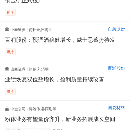
铜金矿正式投产
推荐
百润股份
中泰证券 | 何长天,田海川
百润股份：预调酒稳健增长，威士忌蓄势待发
增持
百润股份
山西证券 | 熊鹏,刘清羽
业绩恢复双位数增长，盈利质量持续改善
增持
国瓷材料
中金公司 | 贾雄伟,姜雨彤等
粉体业务有望量价齐升，新业务拓展成长空间