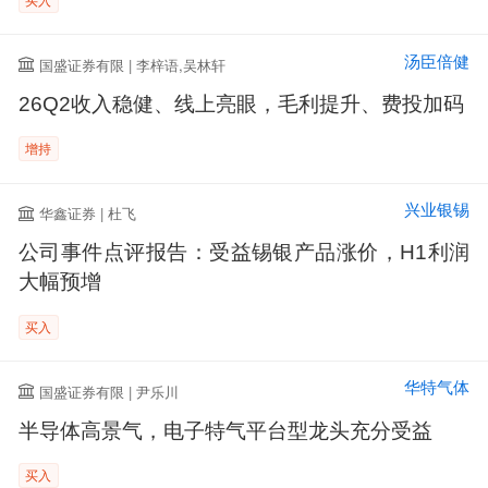
汤臣倍健
国盛证券有限 | 李梓语,吴林轩
26Q2收入稳健、线上亮眼，毛利提升、费投加码
增持
兴业银锡
华鑫证券 | 杜飞
公司事件点评报告：受益锡银产品涨价，H1利润
大幅预增
买入
华特气体
国盛证券有限 | 尹乐川
半导体高景气，电子特气平台型龙头充分受益
买入