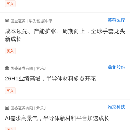
买入
英科医疗
国金证券 | 毕先磊,赵中平
成本领先、产能扩张、周期向上，全球手套龙头
新成长
买入
鼎龙股份
国盛证券有限 | 尹乐川
26H1业绩高增，半导体材料多点开花
买入
雅克科技
国盛证券有限 | 尹乐川
AI需求高景气，半导体新材料平台加速成长
买入