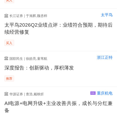
太平鸟
长江证券 | 于旭辉,魏杏梓
太平鸟2026Q2业绩点评：业绩符合预期，期待后
续经营修复
买入
浙江正特
国联民生 | 徐皓亮,童苇航
深度报告：创新驱动，厚积薄发
推荐
重庆机电
华源证券 | 查浩,戴映炘
HK
AI电源+电网升级+主业改善共振，成长与分红兼
备