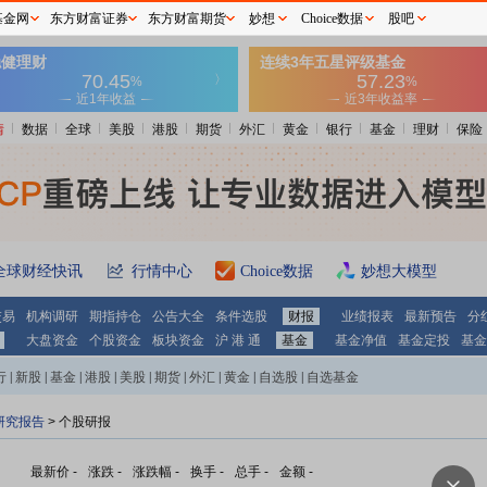
基金网
东方财富证券
东方财富期货
妙想
Choice数据
股吧
情
数据
全球
美股
港股
期货
外汇
黄金
银行
基金
理财
保险
全球财经快讯
行情中心
Choice数据
妙想大模型
交易
机构调研
期指持仓
公告大全
条件选股
财报
业绩报表
最新预告
分
大盘资金
个股资金
板块资金
沪 港 通
基金
基金净值
基金定投
基金
行
|
新股
|
基金
|
港股
|
美股
|
期货
|
外汇
|
黄金
|
自选股
|
自选基金
研究报告
> 个股研报
最新价
-
涨跌
-
涨跌幅
-
换手
-
总手
-
金额
-