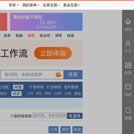
登录
我的菜单
证券交易
基金交易
动态
债券
视频
股吧
基金吧
博客
搜索
个人
自选
0
红送配
研报
个股研报
行业研报
盈利预测
排行
经济
CPI
PPI
PMI
GDP
LPR
房价
消息
个股研报搜索:
搜索
行情
股吧
数据