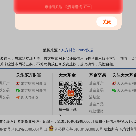
数据来源：
东方财富Choice数据
多信息，与本站立场无关。东方财富网不保证该信息（包括但不限于文字、视频、音
并未经过本网站证实，不对您构成任何投资建议，据此操作，风险自担。
关注东方财富
天天基金
基金交易
关注天天基
券开户
基金开户
东方财富网微博
天天基金网
线交易
基金交易
东方财富网微信
天天基金网
券交易
活期宝
意见与建议
基金产品
扫一扫下载
稳健理财
APP
 经营证券期货业务许可证编号：913101046312860336 违法和不良信息举报:021-612
案号:沪ICP备05006054号-11
沪公网安备 31010402000120号
版权所有:东方财富