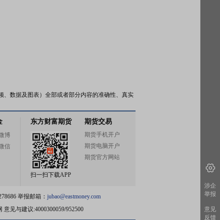
频、数据及图表）全部或者部分内容的准确性、真实
金
东方财富期货
期货交易
期货手机开户
微博
期货电脑开户
微信
期货官方网站
扫一扫下载APP
涉企
举报
78686 举报邮箱：
jubao@eastmoney.com
网
意见与建议:4000300059/952500
意见
反馈