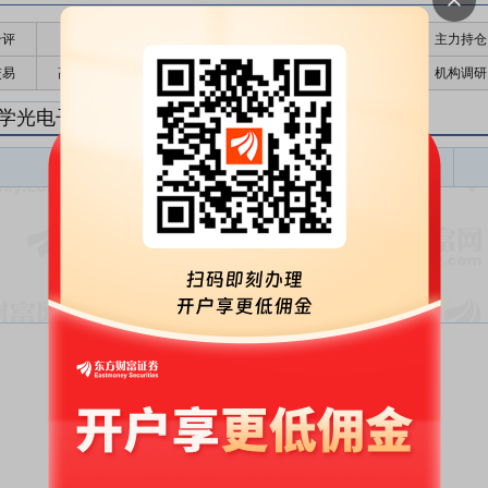
千评
公告
个股日历
财务数据
核心题材
主力持仓
交易
高管持股
股东大会
个股研报
股本结构
机构调研
学光电子研报
光学光电子盈利预测
东财
评级
报告名称
变动
评级
暂无数据