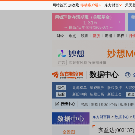
网站首页
加收藏
移动客户端
东方财富
天天
财经
焦点
股票
新股
期指
期权
行
数据中心
特色
龙虎榜单
融资融券
股权质押
大宗
新股
新股申购
新股日历
新股上会
资金
行情中心
指数
|
期指
|
期权
|
个股
|
板块
|
排
东方财富网
>
数据中心
>
实益达(002137)
全景图