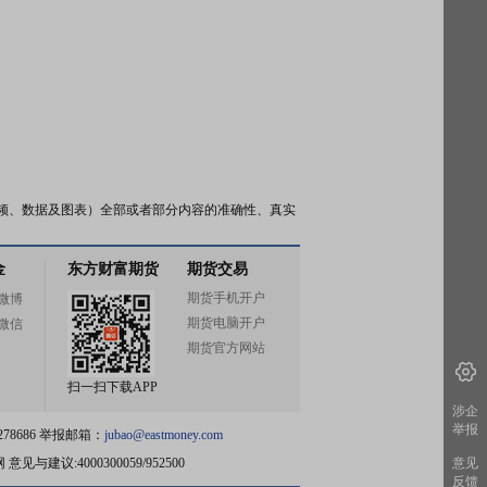
频、数据及图表）全部或者部分内容的准确性、真实
金
东方财富期货
期货交易
期货手机开户
微博
期货电脑开户
微信
期货官方网站
扫一扫下载APP
涉企
举报
78686 举报邮箱：
jubao@eastmoney.com
网
意见与建议:4000300059/952500
意见
反馈