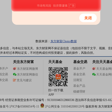
数据来源：
东方财富Choice数据
多信息，与本站立场无关。东方财富网不保证该信息（包括但不限于文字、视频、音
并未经过本网站证实，不对您构成任何投资建议，据此操作，风险自担。
关注东方财富
天天基金
基金交易
关注天天基
券开户
基金开户
东方财富网微博
天天基金网
线交易
基金交易
东方财富网微信
天天基金网
券交易
活期宝
意见与建议
基金产品
扫一扫下载
稳健理财
APP
 经营证券期货业务许可证编号：913101046312860336 违法和不良信息举报:021-612
案号:沪ICP备05006054号-11
沪公网安备 31010402000120号
版权所有:东方财富