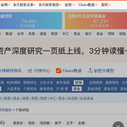
基金网
东方财富证券
东方财富期货
妙想
Choice数据
股吧
情
数据
全球
美股
港股
期货
外汇
黄金
银行
基金
理财
保险
全球财经快讯
行情中心
Choice数据
妙想大模型
交易
机构调研
期指持仓
公告大全
条件选股
财报
业绩报表
最新预告
分
大盘资金
个股资金
板块资金
沪 港 通
基金
基金净值
基金定投
基金
行
|
新股
|
基金
|
港股
|
美股
|
期货
|
外汇
|
黄金
|
自选股
|
自选基金
研究报告
> 个股研报
6)
最新价
-
涨跌
-
涨跌幅
-
换手
-
总手
-
金额
-