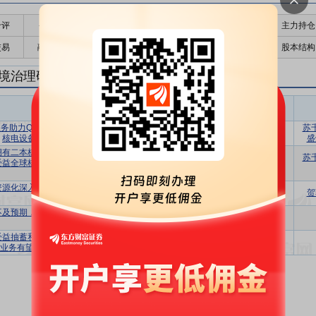
千评
公告
个股日历
财务数据
核心题材
主力持仓
交易
融资融券
高管持股
股东大会
个股研报
股本结构
境治理研报
环境治理盈利预测
东财
评级
报告名称
变动
评级
务助力Q2业绩超预期，我们看好抽蓄和
苏
买入
维持
核电设备业务的景气度持续提升
盛
拥有二本核一级制造证书的民营企业有望
苏
受益全球核电复兴，同时危废业务受益金
买入
调高
属涨价
资源化深入布局，水核电设备潜力有望释
买入
首次
贺
放
不及预期，看好抽蓄和核电行业的景气提
增持
调低
升
受益抽蓄和核电行业景气度，危废资源化
买入
首次
业务有望受益8部门三年专项行动