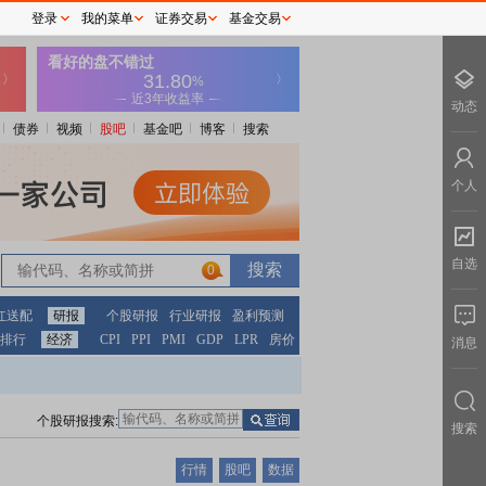
登录
我的菜单
证券交易
基金交易
动态
债券
视频
股吧
基金吧
博客
搜索
个人
自选
0
红送配
研报
个股研报
行业研报
盈利预测
排行
经济
CPI
PPI
PMI
GDP
LPR
房价
消息
个股研报搜索:
搜索
行情
股吧
数据