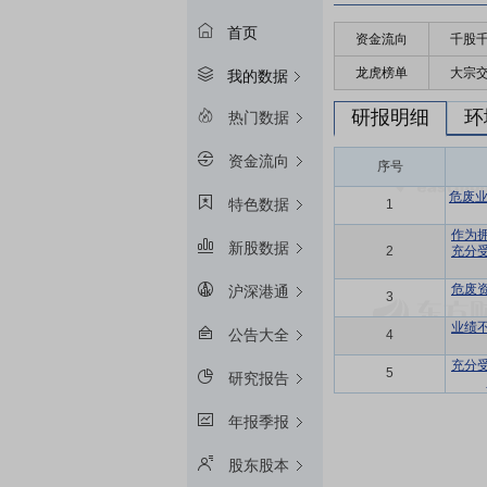
首页
资金流向
千股
龙虎榜单
大宗
我的数据
研报明细
环
热门数据
资金流向
序号
危废业
特色数据
1
作为
新股数据
2
充分
危废
沪深港通
3
业绩
公告大全
4
充分
5
研究报告
年报季报
股东股本