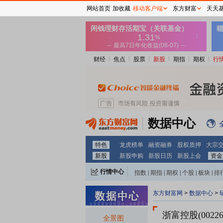
网站首页
加收藏
移动客户端
东方财富
天天
财经
焦点
股票
新股
期指
期权
行
数据中心
特色
龙虎榜单
融资融券
股权质押
大宗
新股
新股申购
新股日历
新股上会
资金
行情中心
指数
|
期指
|
期权
|
个股
|
板块
|
排
东方财富网
>
数据中心
>
浙富控股(00226
全景图