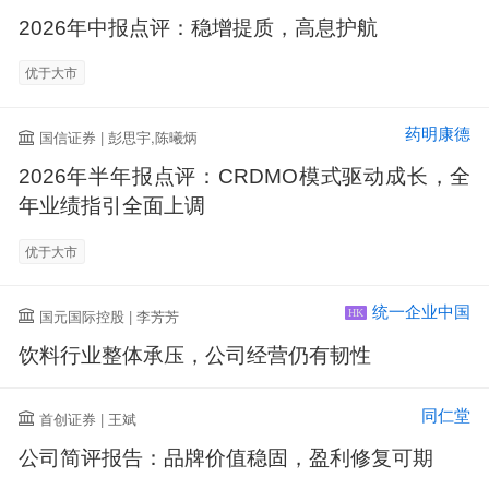
2026年中报点评：稳增提质，高息护航
优于大市
药明康德
国信证券 | 彭思宇,陈曦炳
2026年半年报点评：CRDMO模式驱动成长，全
年业绩指引全面上调
优于大市
统一企业中国
国元国际控股 | 李芳芳
HK
饮料行业整体承压，公司经营仍有韧性
同仁堂
首创证券 | 王斌
公司简评报告：品牌价值稳固，盈利修复可期