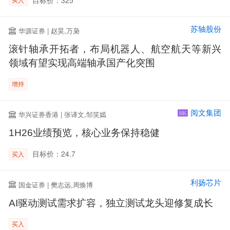
苏轴股份
华源证券 | 赵昊,万枭
滚针轴承开拓者，布局机器人、航空航天等新兴
领域有望实现高端轴承国产化突围
增持
阅文集团
华兴证券香港 | 张译文,邹笑嫣
HK
1H26业绩预览，核心业务保持稳健
目标价：24.7
买入
利扬芯片
国金证券 | 樊志远,周焕博
AI驱动测试需求扩容，独立测试龙头迎修复成长
买入