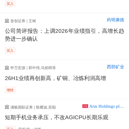
买入
药明康德
首创证券 | 王斌
公司简评报告：上调2026年业绩指引，高增长趋
势进一步确认
买入
西部矿业
申万宏源 | 郭中伟,马焰明等
26H1业绩再创新高，矿铜、冶炼利润高增
增持
Arm Holdings plc ADR
浦银国际证券 | 陈耀波,苏聪
US
短期手机业务承压，不改AGICPU长期乐观
目标价：325
买入