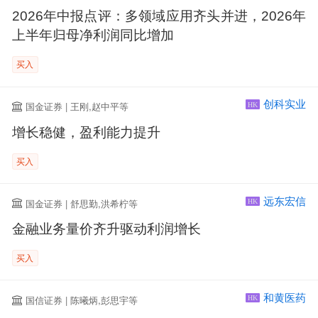
2026年中报点评：多领域应用齐头并进，2026年
上半年归母净利润同比增加
买入
创科实业
国金证券 | 王刚,赵中平等
HK
增长稳健，盈利能力提升
买入
远东宏信
国金证券 | 舒思勤,洪希柠等
HK
金融业务量价齐升驱动利润增长
买入
和黄医药
国信证券 | 陈曦炳,彭思宇等
HK