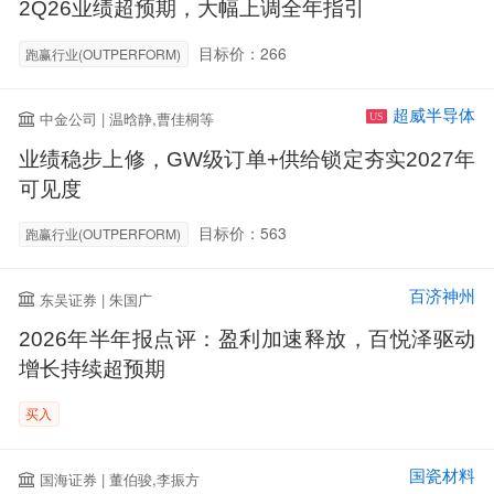
2Q26业绩超预期，大幅上调全年指引
目标价：266
跑赢行业(OUTPERFORM)
超威半导体
中金公司 | 温晗静,曹佳桐等
US
业绩稳步上修，GW级订单+供给锁定夯实2027年
可见度
目标价：563
跑赢行业(OUTPERFORM)
百济神州
东吴证券 | 朱国广
2026年半年报点评：盈利加速释放，百悦泽驱动
增长持续超预期
买入
国瓷材料
国海证券 | 董伯骏,李振方