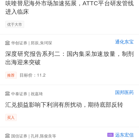
呋喹替尼海外市场加速拓展，ATTC平台研发管线
进入临床
优于大市
通化东宝
华创证券 | 郑辰,朱珂琛
深度研究报告系列二：国内集采加速放量，制剂
出海迎来突破
目标价：11.2
推荐
国邦医药
中泰证券 | 祝嘉琦
汇兑损益影响下利润有所扰动，期待底部反转
买入
远东宏信
国信证券 | 孔祥,陈俊良等
HK