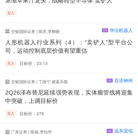
浓缩苹果汁龙头，战略转型半导体“卖铲人”
买入
华沿机器人
交银国际证券 | 陈庆,李柳晓
HK
人形机器人行业系列（4）：“卖铲人”型平台公
司，运动控制底层价值有望重估
目标价：23.13
买入
百济神州
交银国际证券 | 丁政宁,诸葛乐懿
HK
2Q26泽布替尼延续强势表现，实体瘤管线将迎集
中突破，上调目标价
目标价：276
买入
远东宏信
广发证券 | 陈福,李怡华
HK