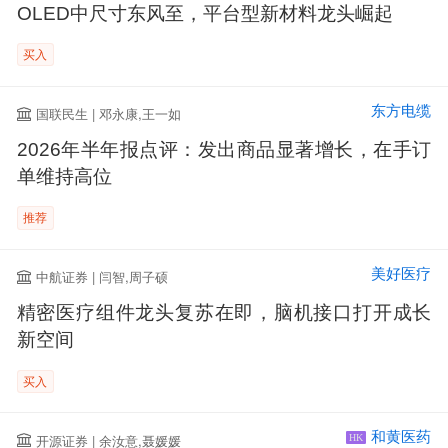
OLED中尺寸东风至，平台型新材料龙头崛起
买入
东方电缆
国联民生 | 邓永康,王一如
2026年半年报点评：发出商品显著增长，在手订
单维持高位
推荐
美好医疗
中航证券 | 闫智,周子硕
精密医疗组件龙头复苏在即，脑机接口打开成长
新空间
买入
和黄医药
开源证券 | 余汝意,聂媛媛
HK