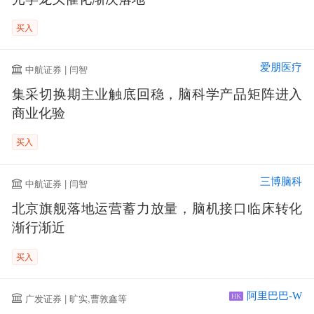
买入
爱朋医疗
中航证券 | 闫智
集采切换期主业触底回稳，脑科学产品矩阵进入
商业化验
买入
三博脑科
中航证券 | 闫智
北京旗舰落地运营蓄力放量，脑机接口临床转化
渐行渐近
买入
阿里巴巴-W
广发证券 | 旷实,曹敦鑫等
HK