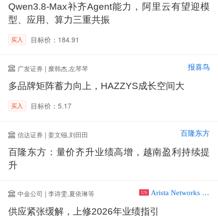
Qwen3.8-Max补齐Agent能力，阿里云有望迎模
型、应用、算力三重共振
目标价：184.91
买入
报喜鸟
广发证券 | 糜韩杰,左琴琴
多品牌矩阵蓄力向上，HAZZYS成长空间大
目标价：5.17
买入
百隆东方
信达证券 | 姜文镪,刘田田
百隆东方：量价齐升业绩高增，越南盈利持续提
升
Arista Networks Inc
中金公司 | 李诗雯,夏依琳等
US
供应紧张缓解，上修2026年业绩指引