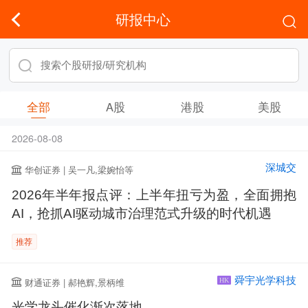
研报中心
全部
A股
港股
美股
2026-08-08
深城交
华创证券 | 吴一凡,梁婉怡等
2026年半年报点评：上半年扭亏为盈，全面拥抱
AI，抢抓AI驱动城市治理范式升级的时代机遇
推荐
舜宇光学科技
财通证券 | 郝艳辉,景柄维
HK
光学龙头催化渐次落地