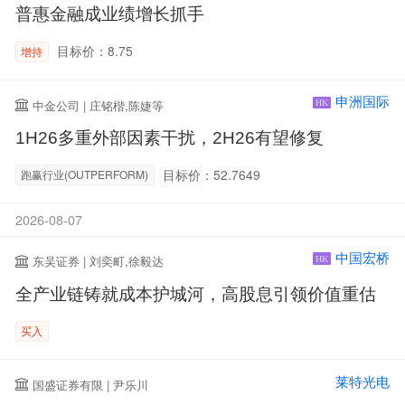
普惠金融成业绩增长抓手
目标价：8.75
增持
申洲国际
中金公司 | 庄铭楷,陈婕等
HK
1H26多重外部因素干扰，2H26有望修复
目标价：52.7649
跑赢行业(OUTPERFORM)
2026-08-07
中国宏桥
东吴证券 | 刘奕町,徐毅达
HK
全产业链铸就成本护城河，高股息引领价值重估
买入
莱特光电
国盛证券有限 | 尹乐川