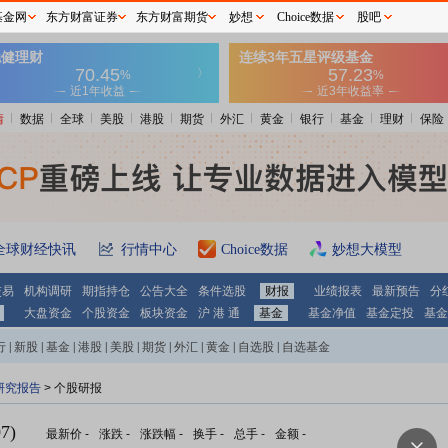
基金网
东方财富证券
东方财富期货
妙想
Choice数据
股吧
情
数据
全球
美股
港股
期货
外汇
黄金
银行
基金
理财
保险
全球财经快讯
行情中心
Choice数据
妙想大模型
交易
机构调研
期指持仓
公告大全
条件选股
财报
业绩报表
最新预告
分
大盘资金
个股资金
板块资金
沪 港 通
基金
基金净值
基金定投
基金
行
|
新股
|
基金
|
港股
|
美股
|
期货
|
外汇
|
黄金
|
自选股
|
自选基金
研究报告
> 个股研报
7)
最新价
-
涨跌
-
涨跌幅
-
换手
-
总手
-
金额
-