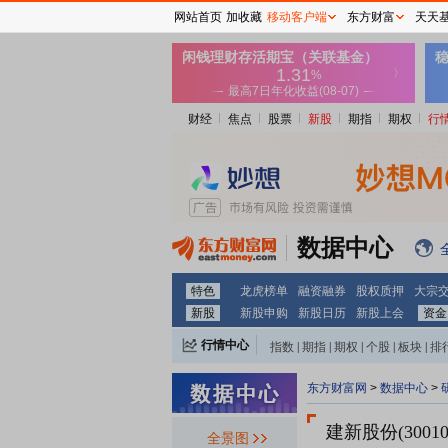
网站首页
加收藏
移动客户端
东方财富
天天
财经
焦点
股票
新股
期指
期权
行
数据中心
特色
龙虎榜单
融资融券
股权质押
大宗
新股
新股申购
新股日历
新股上会
资金
行情中心
指数
|
期指
|
期权
|
个股
|
板块
|
排
东方财富网
>
数据中心
>
建新股份(30010
全景图