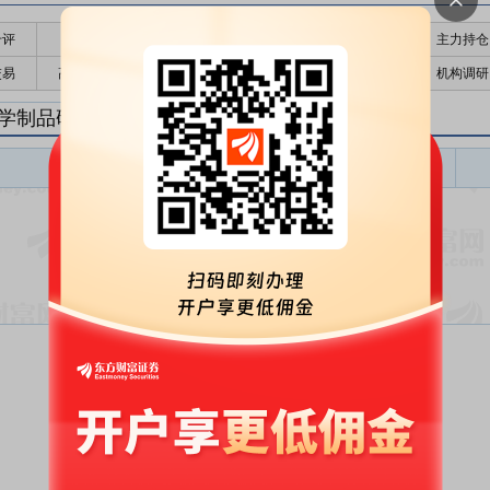
千评
公告
个股日历
财务数据
核心题材
主力持仓
交易
高管持股
股东大会
个股研报
股本结构
机构调研
学制品研报
化学制品盈利预测
东财
评级
报告名称
变动
评级
暂无数据