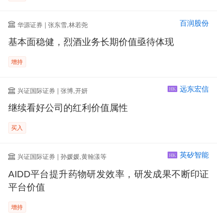
百润股份
华源证券 | 张东雪,林若尧
基本面稳健，烈酒业务长期价值亟待体现
增持
远东宏信
兴证国际证券 | 张博,开妍
HK
继续看好公司的红利价值属性
买入
英矽智能
兴证国际证券 | 孙媛媛,黄翰漾等
HK
AIDD平台提升药物研发效率，研发成果不断印证
平台价值
增持