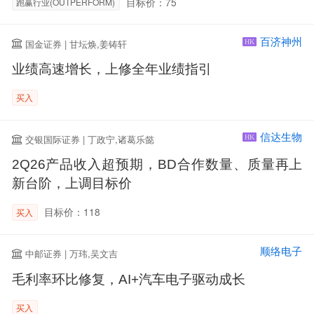
目标价：75
跑赢行业(OUTPERFORM)
百济神州
国金证券 | 甘坛焕,姜铸轩
HK
业绩高速增长，上修全年业绩指引
买入
信达生物
交银国际证券 | 丁政宁,诸葛乐懿
HK
2Q26产品收入超预期，BD合作数量、质量再上
新台阶，上调目标价
目标价：118
买入
顺络电子
中邮证券 | 万玮,吴文吉
毛利率环比修复，AI+汽车电子驱动成长
买入