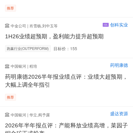
推荐
创科实业
中金公司 | 肖雪杨,刘中玉等
HK
1H26业绩超预期，盈利能力提升超预期
目标价：155
跑赢行业(OUTPERFORM)
药明康德
中国银河 | 程培
药明康德2026半年报业绩点评：业绩大超预期，
大幅上调全年指引
推荐
盛达资源
中国银河 | 华立,阎予露
2026年半年报点评：产能释放业绩高增，菜园子