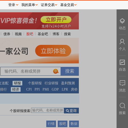
登录
我的菜单
证券交易
基金交易
动态
债券
视频
股吧
基金吧
博客
搜索
个人
自选
0
红送配
研报
个股研报
行业研报
盈利预测
排行
经济
CPI
PPI
PMI
GDP
LPR
房价
消息
个股研报搜索:
搜索
行情
股吧
数据