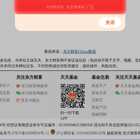
数据来源：
东方财富Choice数据
多信息，与本站立场无关。东方财富网不保证该信息（包括但不限于文字、视频、音
并未经过本网站证实，不对您构成任何投资建议，据此操作，风险自担。
关注东方财富
天天基金
基金交易
关注天天基
券开户
基金开户
东方财富网微博
天天基金网
线交易
基金交易
东方财富网微信
天天基金网
券交易
活期宝
意见与建议
基金产品
扫一扫下载
稳健理财
APP
 经营证券期货业务许可证编号：913101046312860336 违法和不良信息举报:021-612
案号:沪ICP备05006054号-11
沪公网安备 31010402000120号
版权所有:东方财富