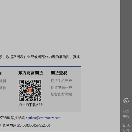
频、数据及图表）全部或者部分内容的准确性、真实
金
东方财富期货
期货交易
期货手机开户
微博
期货电脑开户
微信
期货官方网站
扫一扫下载APP
涉企
举报
78686 举报邮箱：
jubao@eastmoney.com
网
意见与建议:4000300059/952500
意见
反馈