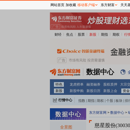
网站首页
加收藏
移动客户端
东方财富
天天
财经
焦点
股票
新股
期指
期权
行
数据中心
特色
龙虎榜单
融资融券
股权质押
大宗
新股
新股申购
新股日历
新股上会
资金
行情中心
指数
|
期指
|
期权
|
个股
|
板块
|
排
东方财富网
>
数据中心
>
慈星股份(30030
全景图