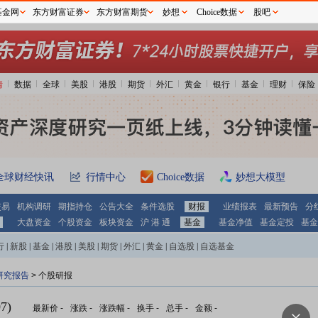
基金网
东方财富证券
东方财富期货
妙想
Choice数据
股吧
情
数据
全球
美股
港股
期货
外汇
黄金
银行
基金
理财
保险
全球财经快讯
行情中心
Choice数据
妙想大模型
交易
机构调研
期指持仓
公告大全
条件选股
财报
业绩报表
最新预告
分
大盘资金
个股资金
板块资金
沪 港 通
基金
基金净值
基金定投
基金
行
|
新股
|
基金
|
港股
|
美股
|
期货
|
外汇
|
黄金
|
自选股
|
自选基金
研究报告
> 个股研报
7)
最新价
-
涨跌
-
涨跌幅
-
换手
-
总手
-
金额
-