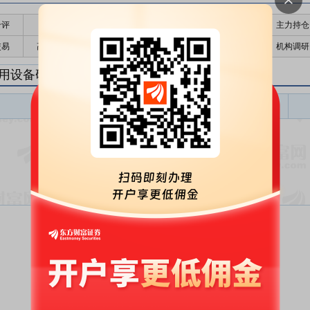
千评
公告
个股日历
财务数据
核心题材
主力持仓
交易
高管持股
股东大会
个股研报
股本结构
机构调研
用设备研报
专用设备盈利预测
东财
评级
报告名称
变动
评级
暂无数据