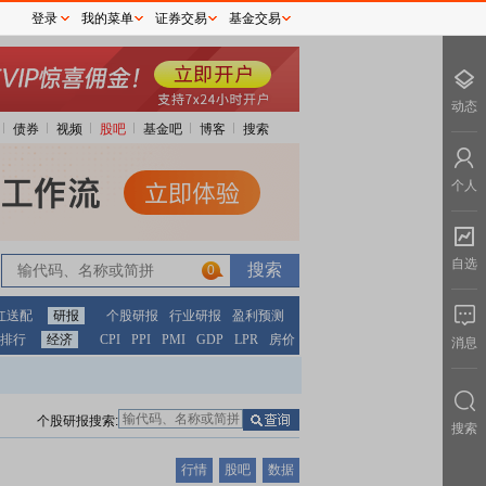
登录
我的菜单
证券交易
基金交易
动态
债券
视频
股吧
基金吧
博客
搜索
个人
自选
0
红送配
研报
个股研报
行业研报
盈利预测
排行
经济
CPI
PPI
PMI
GDP
LPR
房价
消息
个股研报搜索:
搜索
行情
股吧
数据