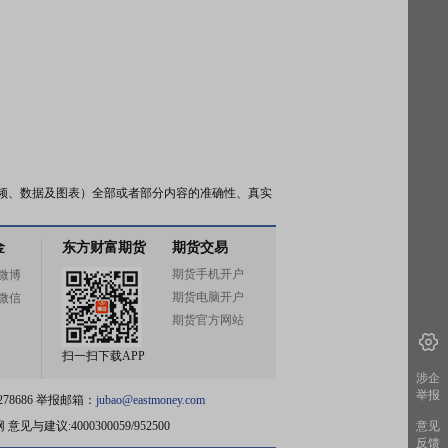
频、数据及图表）全部或者部分内容的准确性、真实
金
东方财富期货
期货交易
期货手机开户
微博
期货电脑开户
微信
期货官方网站
扫一扫下载APP
涉企
举报
78686 举报邮箱：
jubao@eastmoney.com
网
意见与建议:4000300059/952500
意见
反馈