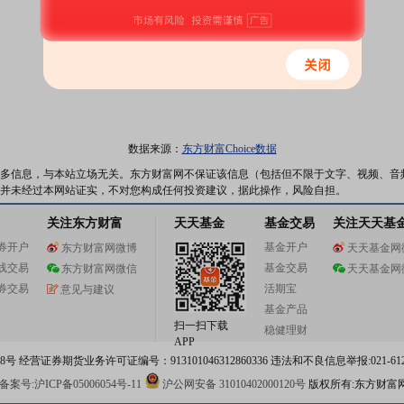
数据来源：
东方财富Choice数据
多信息，与本站立场无关。东方财富网不保证该信息（包括但不限于文字、视频、音
并未经过本网站证实，不对您构成任何投资建议，据此操作，风险自担。
关注东方财富
天天基金
基金交易
关注天天基
券开户
基金开户
东方财富网微博
天天基金网
线交易
基金交易
东方财富网微信
天天基金网
券交易
活期宝
意见与建议
基金产品
扫一扫下载
稳健理财
APP
 经营证券期货业务许可证编号：913101046312860336 违法和不良信息举报:021-612
案号:沪ICP备05006054号-11
沪公网安备 31010402000120号
版权所有:东方财富