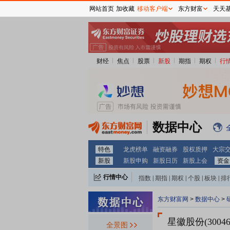
网站首页
加收藏
移动客户端
东方财富
天天
财经
焦点
股票
新股
期指
期权
行
数据中心
特色
龙虎榜单
融资融券
股权质押
大宗
新股
新股申购
新股日历
新股上会
资金
行情中心
指数
|
期指
|
期权
|
个股
|
板块
|
排
东方财富网
>
数据中心
>
星徽股份(30046
全景图