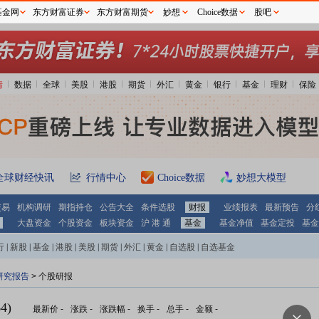
基金网
东方财富证券
东方财富期货
妙想
Choice数据
股吧
情
数据
全球
美股
港股
期货
外汇
黄金
银行
基金
理财
保险
全球财经快讯
行情中心
Choice数据
妙想大模型
交易
机构调研
期指持仓
公告大全
条件选股
财报
业绩报表
最新预告
分
大盘资金
个股资金
板块资金
沪 港 通
基金
基金净值
基金定投
基金
行
|
新股
|
基金
|
港股
|
美股
|
期货
|
外汇
|
黄金
|
自选股
|
自选基金
研究报告
> 个股研报
4)
最新价
-
涨跌
-
涨跌幅
-
换手
-
总手
-
金额
-