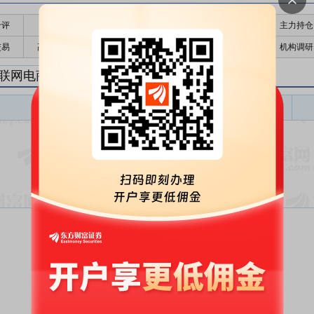
千评
公告
个股日历
财务数据
核心题材
主力持仓
交易
高管持股
股东大会
个股研报
股本结构
机构调研
联网电商研报
互联网电商盈利预测
东财
评级
报告名称
变动
评级
暂无数据