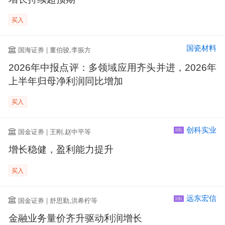
买入
国瓷材料
国海证券 | 董伯骏,李振方
2026年中报点评：多领域应用齐头并进，2026年
上半年归母净利润同比增加
买入
创科实业
国金证券 | 王刚,赵中平等
HK
增长稳健，盈利能力提升
买入
远东宏信
国金证券 | 舒思勤,洪希柠等
HK
金融业务量价齐升驱动利润增长