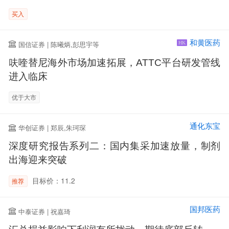
买入
和黄医药
国信证券 | 陈曦炳,彭思宇等
HK
呋喹替尼海外市场加速拓展，ATTC平台研发管线
进入临床
优于大市
通化东宝
华创证券 | 郑辰,朱珂琛
深度研究报告系列二：国内集采加速放量，制剂
出海迎来突破
目标价：11.2
推荐
国邦医药
中泰证券 | 祝嘉琦