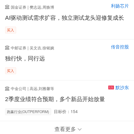
利扬芯片
国金证券 | 樊志远,周焕博
AI驱动测试需求扩容，独立测试龙头迎修复成长
买入
传音控股
中邮证券 | 吴文吉,徐铭婉
独行快，同行远
买入
默沙东
中金公司 | 高远,刘雅馨等
US
2季度业绩符合预期，多个新品开始放量
目标价：154
跑赢行业(OUTPERFORM)
查看更多