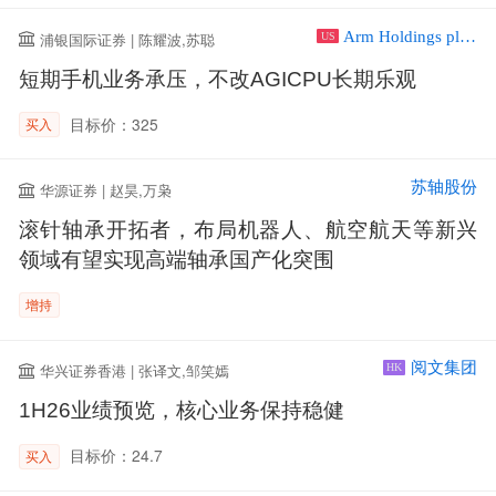
Arm Holdings plc ADR
浦银国际证券 | 陈耀波,苏聪
US
短期手机业务承压，不改AGICPU长期乐观
目标价：325
买入
苏轴股份
华源证券 | 赵昊,万枭
滚针轴承开拓者，布局机器人、航空航天等新兴
领域有望实现高端轴承国产化突围
增持
阅文集团
华兴证券香港 | 张译文,邹笑嫣
HK
1H26业绩预览，核心业务保持稳健
目标价：24.7
买入