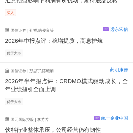
汇兑损益影响下利润有所扰动，期待底部反转
买入
远东宏信
国信证券 | 孔祥,陈俊良等
HK
2026年中报点评：稳增提质，高息护航
优于大市
药明康德
国信证券 | 彭思宇,陈曦炳
2026年半年报点评：CRDMO模式驱动成长，全
年业绩指引全面上调
优于大市
统一企业中国
国元国际控股 | 李芳芳
HK
饮料行业整体承压，公司经营仍有韧性