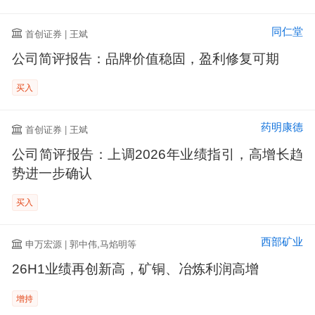
同仁堂
首创证券 | 王斌
公司简评报告：品牌价值稳固，盈利修复可期
买入
药明康德
首创证券 | 王斌
公司简评报告：上调2026年业绩指引，高增长趋
势进一步确认
买入
西部矿业
申万宏源 | 郭中伟,马焰明等
26H1业绩再创新高，矿铜、冶炼利润高增
增持