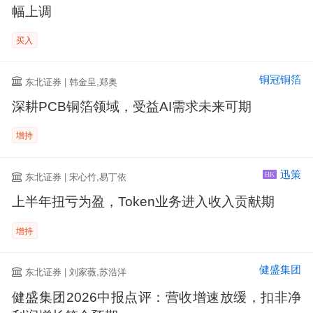
幅上调
买入
铜冠铜箔
东北证券 | 韩金呈,郑奥
深耕PCB铜箔领域，受益AI需求未来可期
增持
迅策
东北证券 | 宋心竹,易丁依
HK
上半年扭亏为盈，Token业务进入收入贡献期
增持
健盛集团
东北证券 | 刘家薇,苏浩洋
健盛集团2026中报点评：营收增速放缓，扣非净