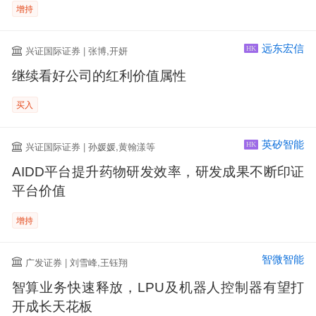
增持
远东宏信
兴证国际证券 | 张博,开妍
HK
继续看好公司的红利价值属性
买入
英矽智能
兴证国际证券 | 孙媛媛,黄翰漾等
HK
AIDD平台提升药物研发效率，研发成果不断印证
平台价值
增持
智微智能
广发证券 | 刘雪峰,王钰翔
智算业务快速释放，LPU及机器人控制器有望打
开成长天花板