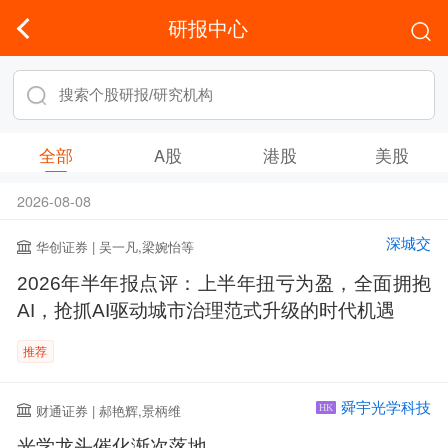
研报中心
全部
A股
港股
美股
2026-08-08
深城交
华创证券 | 吴一凡,梁婉怡等
2026年半年报点评：上半年扭亏为盈，全面拥抱
AI，抢抓AI驱动城市治理范式升级的时代机遇
推荐
舜宇光学科技
财通证券 | 郝艳辉,景柄维
HK
光学龙头催化渐次落地