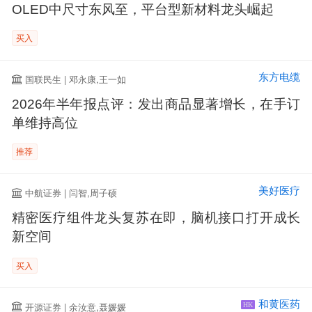
OLED中尺寸东风至，平台型新材料龙头崛起
买入
东方电缆
国联民生 | 邓永康,王一如
2026年半年报点评：发出商品显著增长，在手订
单维持高位
推荐
美好医疗
中航证券 | 闫智,周子硕
精密医疗组件龙头复苏在即，脑机接口打开成长
新空间
买入
和黄医药
开源证券 | 余汝意,聂媛媛
HK