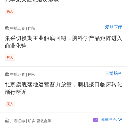
买入
爱朋医疗
中航证券 | 闫智
集采切换期主业触底回稳，脑科学产品矩阵进入
商业化验
买入
三博脑科
中航证券 | 闫智
北京旗舰落地运营蓄力放量，脑机接口临床转化
渐行渐近
买入
阿里巴巴-W
广发证券 | 旷实,曹敦鑫等
HK