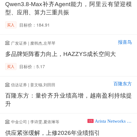
Qwen3.8-Max补齐Agent能力，阿里云有望迎模
型、应用、算力三重共振
目标价：184.91
买入
报喜鸟
广发证券 | 糜韩杰,左琴琴
多品牌矩阵蓄力向上，HAZZYS成长空间大
目标价：5.17
买入
百隆东方
信达证券 | 姜文镪,刘田田
百隆东方：量价齐升业绩高增，越南盈利持续提
升
Arista Networks Inc
中金公司 | 李诗雯,夏依琳等
US
供应紧张缓解，上修2026年业绩指引