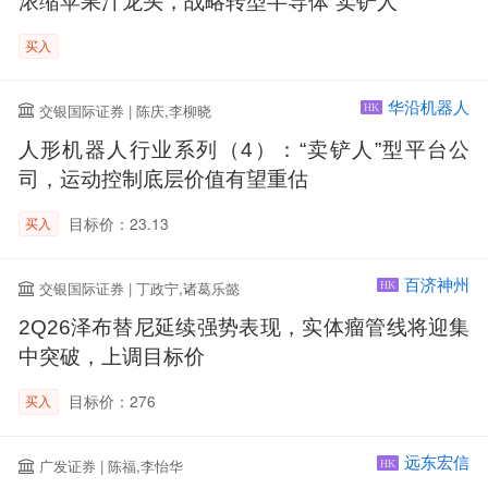
浓缩苹果汁龙头，战略转型半导体“卖铲人”
买入
华沿机器人
交银国际证券 | 陈庆,李柳晓
HK
人形机器人行业系列（4）：“卖铲人”型平台公
司，运动控制底层价值有望重估
目标价：23.13
买入
百济神州
交银国际证券 | 丁政宁,诸葛乐懿
HK
2Q26泽布替尼延续强势表现，实体瘤管线将迎集
中突破，上调目标价
目标价：276
买入
远东宏信
广发证券 | 陈福,李怡华
HK