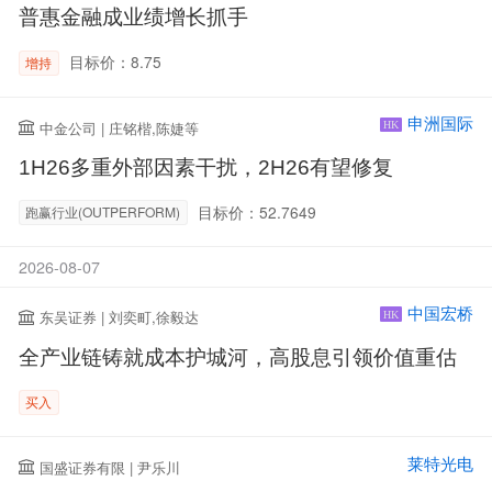
普惠金融成业绩增长抓手
目标价：8.75
增持
申洲国际
中金公司 | 庄铭楷,陈婕等
HK
1H26多重外部因素干扰，2H26有望修复
目标价：52.7649
跑赢行业(OUTPERFORM)
2026-08-07
中国宏桥
东吴证券 | 刘奕町,徐毅达
HK
全产业链铸就成本护城河，高股息引领价值重估
买入
莱特光电
国盛证券有限 | 尹乐川