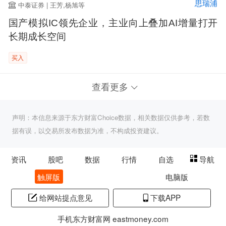
思瑞浦
中泰证券 | 王芳,杨旭等
国产模拟IC领先企业，主业向上叠加AI增量打开
长期成长空间
买入
查看更多
声明：本信息来源于东方财富Choice数据，相关数据仅供参考，若数
据有误，以交易所发布数据为准，不构成投资建议。
资讯
股吧
数据
行情
自选
导航
触屏版
电脑版
给网站提点意见
下载APP
手机东方财富网 eastmoney.com