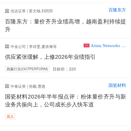
百隆东方
信达证券 | 姜文镪,刘田田
百隆东方：量价齐升业绩高增，越南盈利持续提
升
Arista Networks Inc
中金公司 | 李诗雯,夏依琳等
US
供应紧张缓解，上修2026年业绩指引
目标价：220
跑赢行业(OUTPERFORM)
国瓷材料
中泰证券 | 孙颖,曹惠
国瓷材料2026年半年报点评：粉体量价齐升与新
业务共振向上，公司成长步入快车道
买入