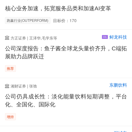
核心业务加速，拓宽服务品类和加速AI变革
目标价：170
跑赢行业(OUTPERFORM)
鲟龙科技
方正证券 | 王泽华,毛学东等
HK
公司深度报告：鱼子酱全球龙头量价齐升，C端拓
展助力品牌跃迁
推荐
东鹏饮料
湘财证券 | 张弛
公司仍具成长性：淡化能量饮料短期调整，平台
化、全国化、国际化
增持