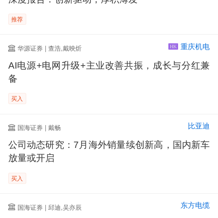
推荐
重庆机电
华源证券 | 查浩,戴映炘
HK
AI电源+电网升级+主业改善共振，成长与分红兼
备
买入
比亚迪
国海证券 | 戴畅
公司动态研究：7月海外销量续创新高，国内新车
放量或开启
买入
东方电缆
国海证券 | 邱迪,吴亦辰