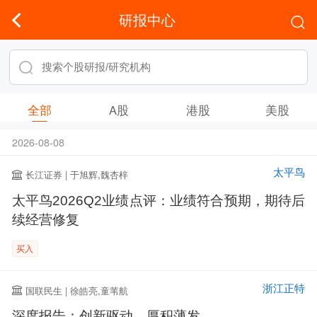
研报中心
全部
A股
港股
美股
2026-08-08
太平鸟
长江证券 | 于旭辉,魏杏梓
太平鸟2026Q2业绩点评：业绩符合预期，期待后
续经营修复
买入
浙江正特
国联民生 | 徐皓亮,童苇航
深度报告：创新驱动，厚积薄发