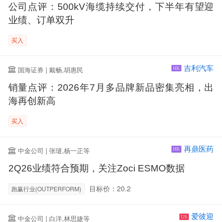
公司点评：500kV海缆持续交付，下半年有望迎
业绩、订单双升
买入
吉利汽车
国海证券 | 戴畅,胡惠民
HK
销量点评：2026年7月多品牌新品密集亮相，出
海再创新高
买入
再鼎医药
中金公司 | 张琎,杨一正等
HK
2Q26业绩符合预期，关注Zoci ESMO数据
目标价：20.2
跑赢行业(OUTPERFORM)
爱彼迎
中金公司 | 白洋,林思婕等
US