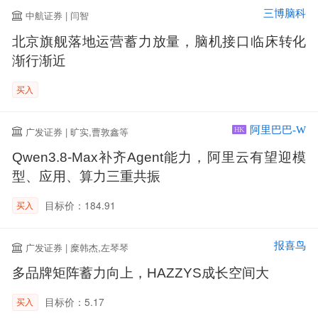
三博脑科
中航证券 | 闫智
北京旗舰落地运营蓄力放量，脑机接口临床转化
渐行渐近
买入
阿里巴巴-W
广发证券 | 旷实,曹敦鑫等
HK
Qwen3.8-Max补齐Agent能力，阿里云有望迎模
型、应用、算力三重共振
目标价：184.91
买入
报喜鸟
广发证券 | 糜韩杰,左琴琴
多品牌矩阵蓄力向上，HAZZYS成长空间大
目标价：5.17
买入