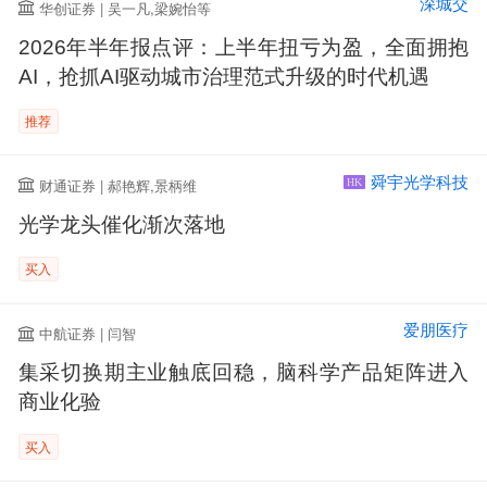
深城交
华创证券 | 吴一凡,梁婉怡等
2026年半年报点评：上半年扭亏为盈，全面拥抱
AI，抢抓AI驱动城市治理范式升级的时代机遇
推荐
舜宇光学科技
财通证券 | 郝艳辉,景柄维
HK
光学龙头催化渐次落地
买入
爱朋医疗
中航证券 | 闫智
集采切换期主业触底回稳，脑科学产品矩阵进入
商业化验
买入