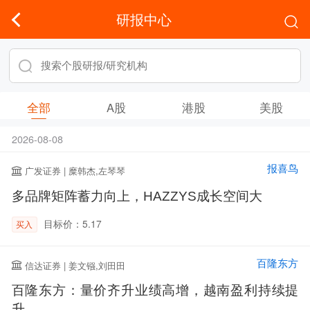
研报中心
全部
A股
港股
美股
2026-08-08
报喜鸟
广发证券 | 糜韩杰,左琴琴
多品牌矩阵蓄力向上，HAZZYS成长空间大
目标价：5.17
买入
百隆东方
信达证券 | 姜文镪,刘田田
百隆东方：量价齐升业绩高增，越南盈利持续提
升