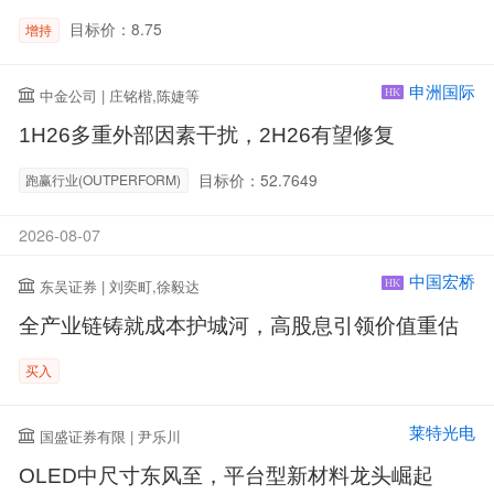
目标价：8.75
增持
申洲国际
中金公司 | 庄铭楷,陈婕等
HK
1H26多重外部因素干扰，2H26有望修复
目标价：52.7649
跑赢行业(OUTPERFORM)
2026-08-07
中国宏桥
东吴证券 | 刘奕町,徐毅达
HK
全产业链铸就成本护城河，高股息引领价值重估
买入
莱特光电
国盛证券有限 | 尹乐川
OLED中尺寸东风至，平台型新材料龙头崛起