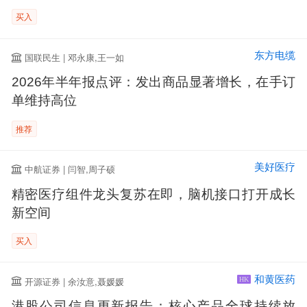
买入
东方电缆
国联民生 | 邓永康,王一如
2026年半年报点评：发出商品显著增长，在手订
单维持高位
推荐
美好医疗
中航证券 | 闫智,周子硕
精密医疗组件龙头复苏在即，脑机接口打开成长
新空间
买入
和黄医药
开源证券 | 余汝意,聂媛媛
HK
港股公司信息更新报告：核心产品全球持续放