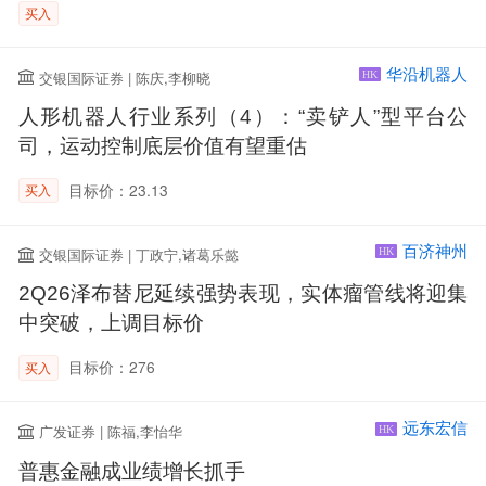
买入
华沿机器人
交银国际证券 | 陈庆,李柳晓
HK
人形机器人行业系列（4）：“卖铲人”型平台公
司，运动控制底层价值有望重估
目标价：23.13
买入
百济神州
交银国际证券 | 丁政宁,诸葛乐懿
HK
2Q26泽布替尼延续强势表现，实体瘤管线将迎集
中突破，上调目标价
目标价：276
买入
远东宏信
广发证券 | 陈福,李怡华
HK
普惠金融成业绩增长抓手