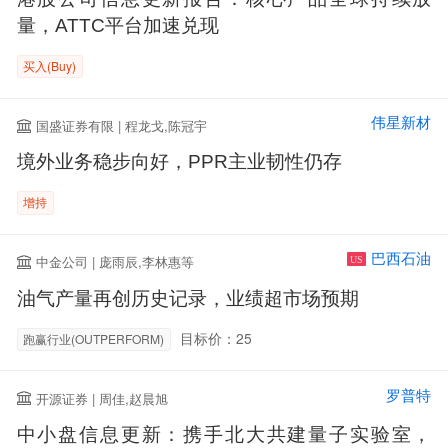
量，ATTC平台加速兑现
买入(Buy)
伟星新材
国盛证券有限 | 程龙戈,陈冠宇
境外业务稳步向好，PPR主业韧性仍存
增持
巴西石油
中金公司 | 庞雨辰,李林惠等
US
油气产量再创历史记录，业绩超市场预期
目标价：25
跑赢行业(OUTPERFORM)
罗普特
开源证券 | 周佳,赵晨旭
中小盘信息更新：携手北大共建量子实验室，