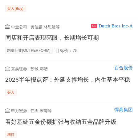
买入(Buy)
Dutch Bros Inc-A
中金公司 | 黄佳媛,林思婕等
US
同店和开店表现亮眼，长期增长可期
目标价：75
跑赢行业(OUTPERFORM)
百合股份
东吴证券 | 苏铖,邓洁
2026半年报点评：外延支撑增长，内生基本平稳
买入
悍高集团
申万宏源 | 任杰,宋涛等
看好基础五金份额扩张与收纳五金品牌升级
增持