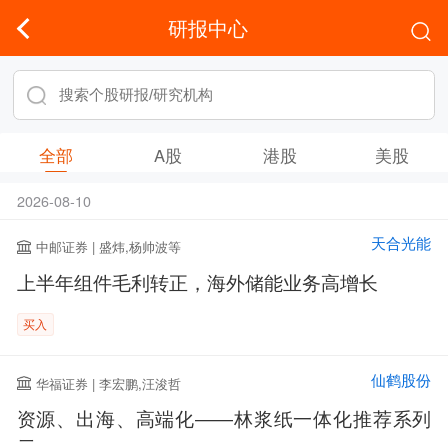
研报中心
全部
A股
港股
美股
2026-08-10
天合光能
中邮证券 | 盛炜,杨帅波等
上半年组件毛利转正，海外储能业务高增长
买入
仙鹤股份
华福证券 | 李宏鹏,汪浚哲
资源、出海、高端化——林浆纸一体化推荐系列
二