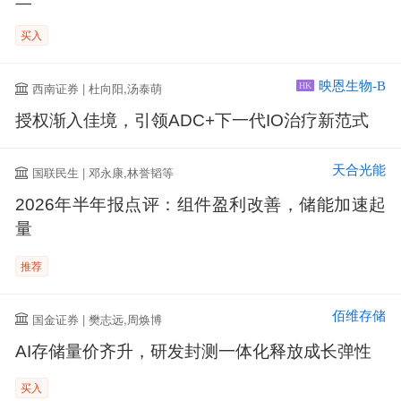
买入
映恩生物-B
西南证券 | 杜向阳,汤泰萌
HK
授权渐入佳境，引领ADC+下一代IO治疗新范式
天合光能
国联民生 | 邓永康,林誉韬等
2026年半年报点评：组件盈利改善，储能加速起
量
推荐
佰维存储
国金证券 | 樊志远,周焕博
AI存储量价齐升，研发封测一体化释放成长弹性
买入