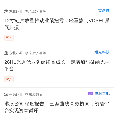
立昂微
东北证券 | 李玖,武芃睿等
12寸硅片放量推动业绩扭亏，轻重掺与VCSEL景
气共振
买入
炬光科技
东北证券 | 李玖,武芃睿等
26H1光通信业务延续高成长，定增加码微纳光学
平台
买入
华润置地
开源证券 | 齐东,胡耀文
HK
港股公司深度报告：三条曲线高效协同，资管平
台实现资本循环