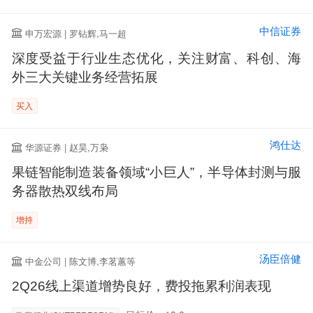
中信证券
申万宏源 | 罗钻辉,马一超
深度受益于行业生态优化，关注财富、科创、海
外三大关键业务经营拓展
买入
鸿仕达
华源证券 | 赵昊,万枭
果链智能制造装备领域“小巨人”，半导体封测与服
务器散热双线布局
增持
汤臣倍健
中金公司 | 陈文博,李茗蕙等
2Q26线上渠道增势良好，费投拖累利润表现