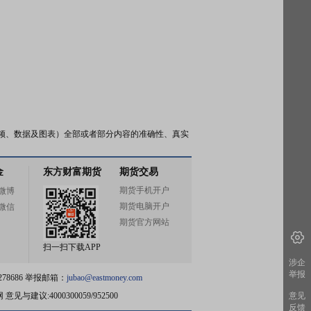
频、数据及图表）全部或者部分内容的准确性、真实
金
东方财富期货
期货交易
期货手机开户
微博
期货电脑开户
微信
期货官方网站
扫一扫下载APP
涉企
举报
78686 举报邮箱：
jubao@eastmoney.com
网
意见与建议:4000300059/952500
意见
反馈