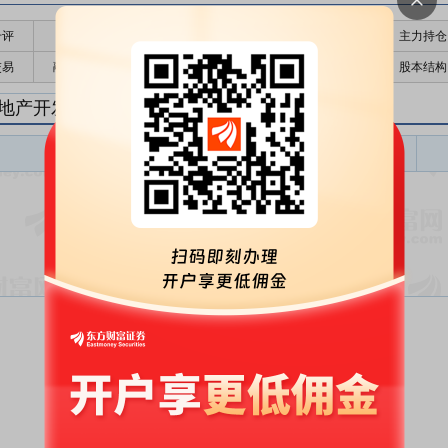
千评
公告
个股日历
财务数据
核心题材
主力持仓
交易
融资融券
高管持股
股东大会
个股研报
股本结构
地产开发研报
房地产开发盈利预测
东财
评级
报告名称
变动
评级
暂无数据