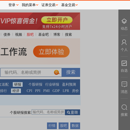
登录
我的菜单
证券交易
基金交易
动态
债券
视频
股吧
基金吧
博客
搜索
个人
自选
0
红送配
研报
个股研报
行业研报
盈利预测
排行
经济
CPI
PPI
PMI
GDP
LPR
房价
消息
个股研报搜索:
搜索
行情
股吧
数据