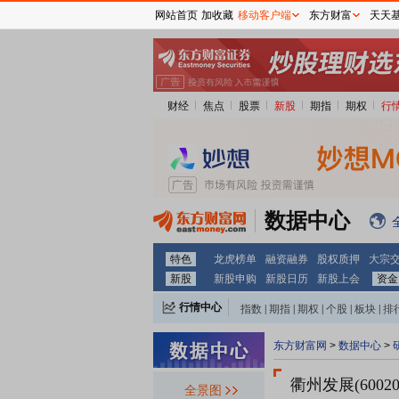
网站首页
加收藏
移动客户端
东方财富
天天
财经
焦点
股票
新股
期指
期权
行
数据中心
特色
龙虎榜单
融资融券
股权质押
大宗
新股
新股申购
新股日历
新股上会
资金
行情中心
指数
|
期指
|
期权
|
个股
|
板块
|
排
东方财富网
>
数据中心
>
衢州发展(60020
全景图