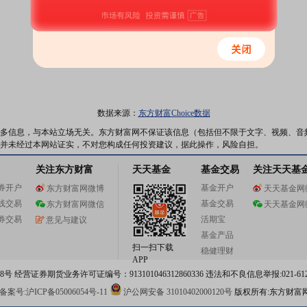
数据来源：
东方财富Choice数据
多信息，与本站立场无关。东方财富网不保证该信息（包括但不限于文字、视频、音
并未经过本网站证实，不对您构成任何投资建议，据此操作，风险自担。
关注东方财富
天天基金
基金交易
关注天天基
券开户
基金开户
东方财富网微博
天天基金网
线交易
基金交易
东方财富网微信
天天基金网
券交易
活期宝
意见与建议
基金产品
扫一扫下载
稳健理财
APP
 经营证券期货业务许可证编号：913101046312860336 违法和不良信息举报:021-612
案号:沪ICP备05006054号-11
沪公网安备 31010402000120号
版权所有:东方财富