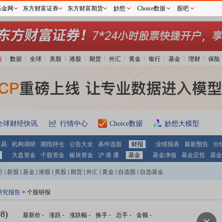
基金网
东方财富证券
东方财富期货
妙想
Choice数据
股吧
情
数据
全球
美股
港股
期货
外汇
黄金
银行
基金
理财
保险
全球财经快讯
行情中心
Choice数据
妙想大模型
交易
机构调研
期指持仓
公告大全
条件选股
财报
业绩报表
最新预告
分
大盘资金
个股资金
板块资金
沪 港 通
基金
基金净值
基金定投
基金
行
|
新股
|
基金
|
港股
|
美股
|
期货
|
外汇
|
黄金
|
自选股
|
自选基金
研究报告
> 个股研报
8)
最新价
-
涨跌
-
涨跌幅
-
换手
-
总手
-
金额
-