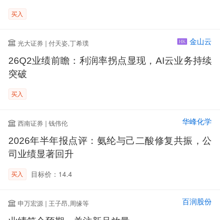
买入
金山云
光大证券 | 付天姿,丁希璞
HK
26Q2业绩前瞻：利润率拐点显现，AI云业务持续
突破
买入
华峰化学
西南证券 | 钱伟伦
2026年半年报点评：氨纶与己二酸修复共振，公
司业绩显著回升
目标价：14.4
买入
百润股份
申万宏源 | 王子昂,周缘等