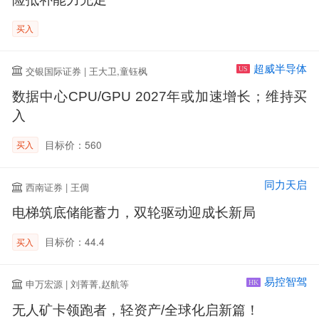
买入
超威半导体
交银国际证券 | 王大卫,童钰枫
US
数据中心CPU/GPU 2027年或加速增长；维持买
入
目标价：560
买入
同力天启
西南证券 | 王倜
电梯筑底储能蓄力，双轮驱动迎成长新局
目标价：44.4
买入
易控智驾
申万宏源 | 刘菁菁,赵航等
HK
无人矿卡领跑者，轻资产/全球化启新篇！