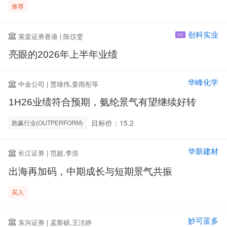
推荐
创科实业
英皇证券香港 | 陈仪雯
HK
亮眼的2026年上半年业绩
华峰化学
中金公司 | 贾雄伟,姜雨彤等
1H26业绩符合预期，氨纶景气有望继续好转
目标价：15.2
跑赢行业(OUTPERFORM)
华新建材
长江证券 | 范超,李浩
出海再加码，中期成长与短期景气共振
买入
妙可蓝多
东兴证券 | 孟斯硕,王洁婷