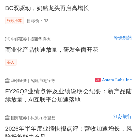
BC双驱动，奶酪龙头再启高增长
目标价：33
强烈推荐
泽璟制药
中邮证券 | 盛丽华,陈灿
商业化产品快速放量，研发全面开花
买入
Astera Labs Inc
华创证券 | 岳阳,熊翊宇等
US
FY26Q2业绩点评及业绩说明会纪要：新产品陆
续放量，AI互联平台加速落地
江苏银行
国海证券 | 林加力,徐凝碧
2026年半年度业绩快报点评：营收加速增长，风
险抵补能力充足