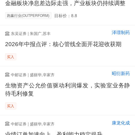
金融板块净息差边际走强，产业板块仍持续调整
目标价：8.8
跑赢行业(OUTPERFORM)
泽璟制药
东吴证券 | 朱国广,苏丰
2026年中报点评：核心管线全面开花迎收获期
买入
昭衍新药
中邮证券 | 盛丽华,辛家齐
生物资产公允价值驱动利润爆发，实验室业务静
待毛利修复
买入
康龙化成
中邮证券 | 盛丽华,辛家齐
业绩订单加速向上，盈利能力稳定提升