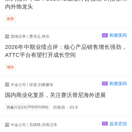
内外饰龙头
推荐
和黄医药
国海证券 | 曹泽运,韩乐
HK
2026年中期业绩点评：核心产品销售增长强劲，
ATTC平台有望打开成长空间
增持
和黄医药
中金公司 | 张琎,刘雅馨等
HK
国内商业化复苏，关注赛沃替尼海外进展
目标价：23.8
跑赢行业(OUTPERFORM)
远东宏信
中金公司 | 毛晴晴,井雨洁等
HK