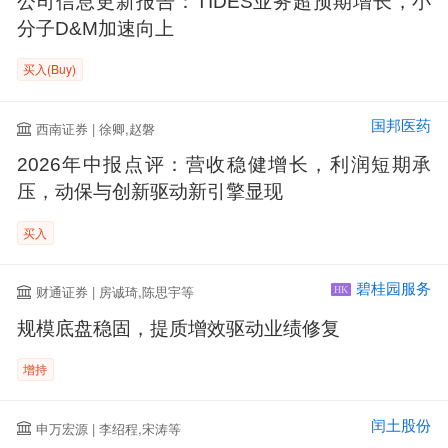
公司信息更新报告：TIDES业务超预期增长，小
分子D&M加速向上
买入(Buy)
国邦医药
西南证券 | 徐卿,赵磐
2026年中报点评：营收稳健增长，利润短期承
压，动保与创新驱动新引擎显现
买入
碧桂园服务
财通证券 | 房诚琦,陈思宇等
HK
规模底盘稳固，提质增效驱动业绩修复
增持
闰土股份
申万宏源 | 李绍程,宋涛等