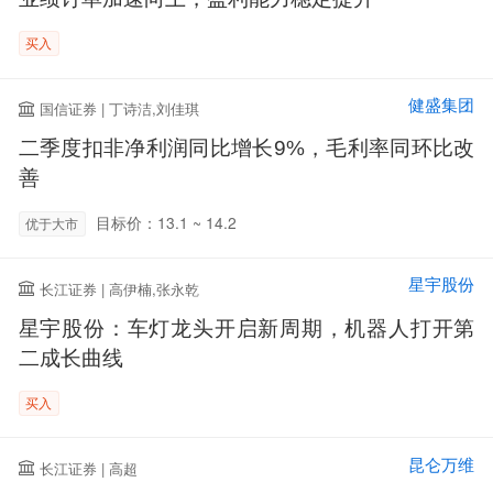
买入
健盛集团
国信证券 | 丁诗洁,刘佳琪
二季度扣非净利润同比增长9%，毛利率同环比改
善
目标价：13.1 ~ 14.2
优于大市
星宇股份
长江证券 | 高伊楠,张永乾
星宇股份：车灯龙头开启新周期，机器人打开第
二成长曲线
买入
昆仑万维
长江证券 | 高超