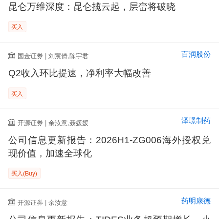
昆仑万维深度：昆仑揽云起，层峦将破晓
买入
百润股份
国金证券 | 刘宸倩,陈宇君
Q2收入环比提速，净利率大幅改善
买入
泽璟制药
开源证券 | 余汝意,聂媛媛
公司信息更新报告：2026H1-ZG006海外授权兑
现价值，加速全球化
买入(Buy)
药明康德
开源证券 | 余汝意