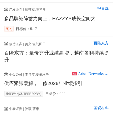
报喜鸟
广发证券 | 糜韩杰,左琴琴
多品牌矩阵蓄力向上，HAZZYS成长空间大
目标价：5.17
买入
百隆东方
信达证券 | 姜文镪,刘田田
百隆东方：量价齐升业绩高增，越南盈利持续提
升
Arista Networks Inc
中金公司 | 李诗雯,夏依琳等
US
供应紧张缓解，上修2026年业绩指引
目标价：220
跑赢行业(OUTPERFORM)
国瓷材料
中泰证券 | 孙颖,曹惠