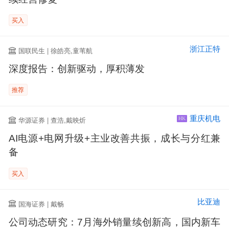
买入
浙江正特
国联民生 | 徐皓亮,童苇航
深度报告：创新驱动，厚积薄发
推荐
重庆机电
华源证券 | 查浩,戴映炘
HK
AI电源+电网升级+主业改善共振，成长与分红兼
备
买入
比亚迪
国海证券 | 戴畅
公司动态研究：7月海外销量续创新高，国内新车