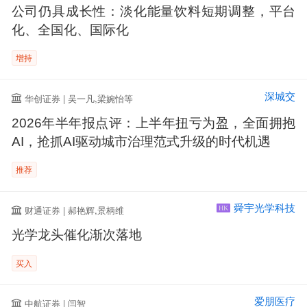
公司仍具成长性：淡化能量饮料短期调整，平台
化、全国化、国际化
增持
深城交
华创证券 | 吴一凡,梁婉怡等
2026年半年报点评：上半年扭亏为盈，全面拥抱
AI，抢抓AI驱动城市治理范式升级的时代机遇
推荐
舜宇光学科技
财通证券 | 郝艳辉,景柄维
HK
光学龙头催化渐次落地
买入
爱朋医疗
中航证券 | 闫智