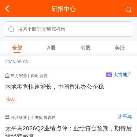
研报中心
全部
A股
港股
美股
2026-08-08
太古地产
申万宏源 | 袁豪,曹曼
HK
内地零售快速增长，中国香港办公企稳
买入
太平鸟
长江证券 | 于旭辉,魏杏梓
太平鸟2026Q2业绩点评：业绩符合预期，期待后
续经营修复