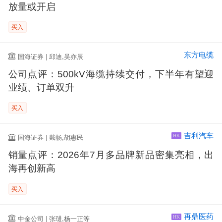
放量或开启
买入
东方电缆
国海证券 | 邱迪,吴亦辰
公司点评：500kV海缆持续交付，下半年有望迎
业绩、订单双升
买入
吉利汽车
国海证券 | 戴畅,胡惠民
HK
销量点评：2026年7月多品牌新品密集亮相，出
海再创新高
买入
再鼎医药
中金公司 | 张琎,杨一正等
HK