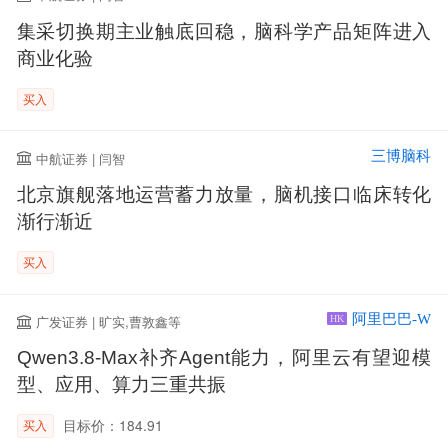
集采切换期主业触底回稳，脑科学产品矩阵进入
商业化验
买入
三博脑科
中航证券 | 闫智
北京旗舰落地运营蓄力放量，脑机接口临床转化
渐行渐近
买入
阿里巴巴-W
广发证券 | 旷实,曹敦鑫等
HK
Qwen3.8-Max补齐Agent能力，阿里云有望迎模
型、应用、算力三重共振
目标价：184.91
买入