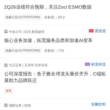
2Q26业绩符合预期，关注Zoci ESMO数据
目标价：20.2
跑赢行业(OUTPERFORM)
爱彼迎
中金公司 | 白洋,林思婕等
US
核心业务加速，拓宽服务品类和加速AI变革
目标价：170
跑赢行业(OUTPERFORM)
鲟龙科技
方正证券 | 王泽华,毛学东等
HK
公司深度报告：鱼子酱全球龙头量价齐升，C端拓
展助力品牌跃迁
推荐
东鹏饮料
湘财证券 | 张弛