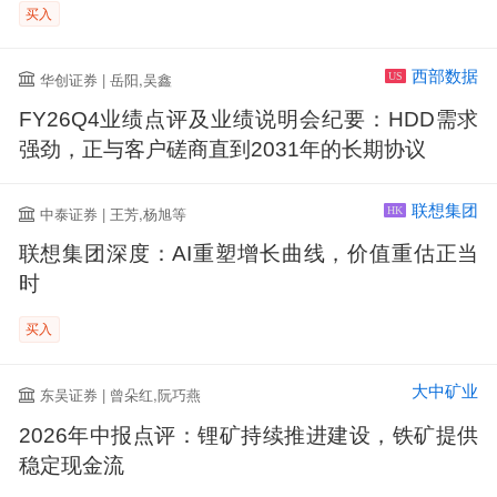
买入
西部数据
华创证券 | 岳阳,吴鑫
US
FY26Q4业绩点评及业绩说明会纪要：HDD需求
强劲，正与客户磋商直到2031年的长期协议
联想集团
中泰证券 | 王芳,杨旭等
HK
联想集团深度：AI重塑增长曲线，价值重估正当
时
买入
大中矿业
东吴证券 | 曾朵红,阮巧燕
2026年中报点评：锂矿持续推进建设，铁矿提供
稳定现金流