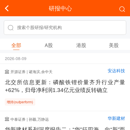
研报中心
全部
A股
港股
美股
2026-08-09
安达科技
开源证券 | 诸海滨,余中天
北交所信息更新：磷酸铁锂价量齐升行业产量
+62%，归母净利润1.34亿元业绩反转确立
增持(outperform)
华新建材
中泰证券 | 孙颖,万静远
华新建材系列深度报告二：“华”征四海，向“新”而