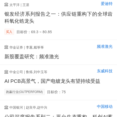
爱迪特
太平洋 | 王湛
银发经济系列报告之一：供应链重构下的全球齿
科氧化锆龙头
目标价：69.3 ~ 80.85
买入
频准激光
华金证券 | 李蕙,戴筝筝
新股覆盖研究：频准激光
东威科技
中金公司 | 鲁烁,刘中玉等
AI PCB高景气，国产电镀龙头有望持续受益
目标价：75
跑赢行业(OUTPERFORM)
中国移动
中国银河 | 赵良毕,赵中兴
公司深度报告系列二：平台生态重构，科创AI蓄