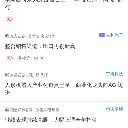
行
买入
吉利汽车
东方证券 | 姜雪晴,袁俊轩等
HK
整合销售渠道，出口再创新高
目标价：24.02
买入
宇树科技
东吴证券 | 周尔双,陶泽
人形机器人产业化奇点已至，商业化龙头向AGI迈
进
药明康德
国盛证券有限 | 张雪,李慧瑶等
业绩表现持续亮眼，大幅上调全年指引