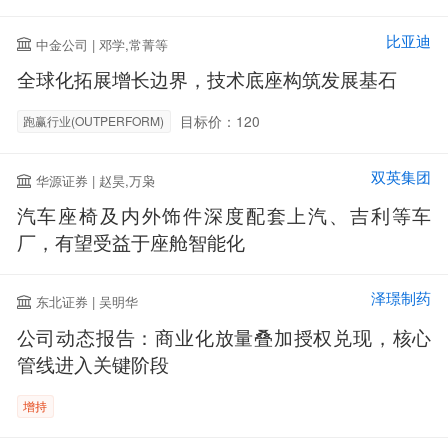
比亚迪
中金公司 | 邓学,常菁等
全球化拓展增长边界，技术底座构筑发展基石
目标价：120
跑赢行业(OUTPERFORM)
双英集团
华源证券 | 赵昊,万枭
汽车座椅及内外饰件深度配套上汽、吉利等车
厂，有望受益于座舱智能化
泽璟制药
东北证券 | 吴明华
公司动态报告：商业化放量叠加授权兑现，核心
管线进入关键阶段
增持