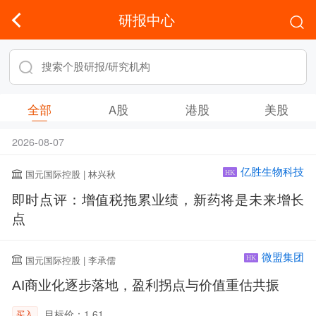
研报中心
全部
A股
港股
美股
2026-08-07
亿胜生物科技
国元国际控股 | 林兴秋
HK
即时点评：增值税拖累业绩，新药将是未来增长
点
微盟集团
国元国际控股 | 李承儒
HK
AI商业化逐步落地，盈利拐点与价值重估共振
目标价：1.61
买入