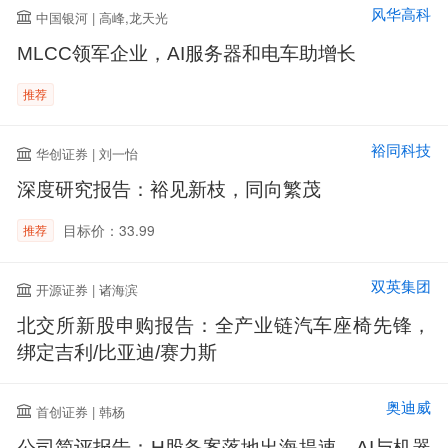
风华高科
中国银河 | 高峰,龙天光
MLCC领军企业，AI服务器和电车助增长
推荐
裕同科技
华创证券 | 刘一怡
深度研究报告：裕见新枝，同向繁茂
目标价：33.99
推荐
双英集团
开源证券 | 诸海滨
北交所新股申购报告：全产业链汽车座椅先锋，
绑定吉利/比亚迪/赛力斯
奥迪威
首创证券 | 韩杨
公司简评报告：H股备案落地出海提速，AI与机器