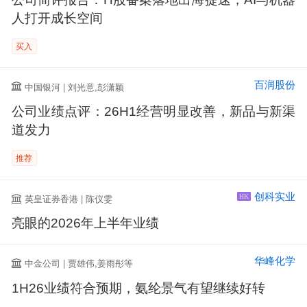
人打开成长空间
买入
百润股份
中国银河 | 刘光意,彭潇颖
公司业绩点评：26H1经营明显改善，新品与新渠
道发力
推荐
创科实业
英皇证券香港 | 陈仪雯
HK
亮眼的2026年上半年业绩
华峰化学
中金公司 | 贾雄伟,姜雨彤等
1H26业绩符合预期，氨纶景气有望继续好转