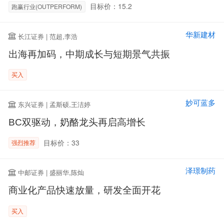
目标价：15.2
跑赢行业(OUTPERFORM)
华新建材
长江证券 | 范超,李浩
出海再加码，中期成长与短期景气共振
买入
妙可蓝多
东兴证券 | 孟斯硕,王洁婷
BC双驱动，奶酪龙头再启高增长
目标价：33
强烈推荐
泽璟制药
中邮证券 | 盛丽华,陈灿
商业化产品快速放量，研发全面开花
买入