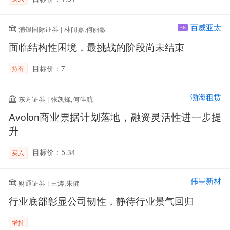
百威亚太
浦银国际证券 | 林闻嘉,何丽敏
HK
面临结构性困境，最挑战的阶段尚未结束
目标价：7
持有
渤海租赁
东方证券 | 张凯烽,何佳航
Avolon商业票据计划落地，融资灵活性进一步提
升
目标价：5.34
买入
伟星新材
财通证券 | 王涛,朱健
行业底部彰显公司韧性，静待行业景气回归
增持