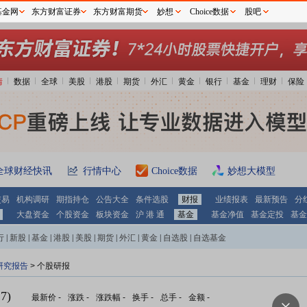
基金网
东方财富证券
东方财富期货
妙想
Choice数据
股吧
情
数据
全球
美股
港股
期货
外汇
黄金
银行
基金
理财
保险
全球财经快讯
行情中心
Choice数据
妙想大模型
交易
机构调研
期指持仓
公告大全
条件选股
财报
业绩报表
最新预告
分
大盘资金
个股资金
板块资金
沪 港 通
基金
基金净值
基金定投
基金
行
|
新股
|
基金
|
港股
|
美股
|
期货
|
外汇
|
黄金
|
自选股
|
自选基金
研究报告
> 个股研报
7)
最新价
-
涨跌
-
涨跌幅
-
换手
-
总手
-
金额
-