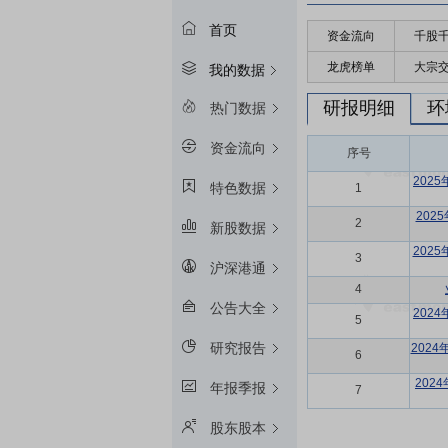
首页
资金流向
千股
龙虎榜单
大宗
我的数据
研报明细
环
热门数据
资金流向
序号
202
特色数据
1
202
2
新股数据
202
3
沪深港通
4
公告大全
202
5
研究报告
202
6
202
年报季报
7
股东股本