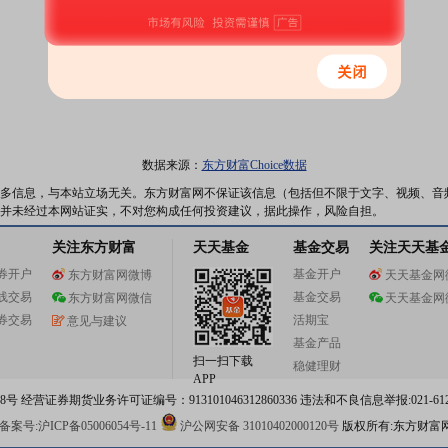
数据来源：
东方财富Choice数据
多信息，与本站立场无关。东方财富网不保证该信息（包括但不限于文字、视频、音
并未经过本网站证实，不对您构成任何投资建议，据此操作，风险自担。
关注东方财富
天天基金
基金交易
关注天天基
券开户
基金开户
东方财富网微博
天天基金网
线交易
基金交易
东方财富网微信
天天基金网
券交易
活期宝
意见与建议
基金产品
扫一扫下载
稳健理财
APP
 经营证券期货业务许可证编号：913101046312860336 违法和不良信息举报:021-612
案号:沪ICP备05006054号-11
沪公网安备 31010402000120号
版权所有:东方财富