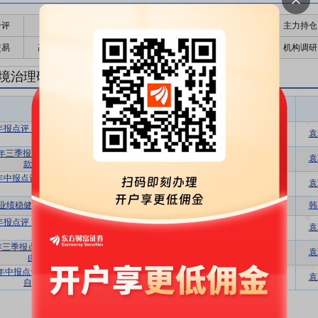
千评
公告
个股日历
财务数据
核心题材
主力持仓
交易
高管持股
股东大会
个股研报
股本结构
机构调研
境治理研报
环境治理盈利预测
东财
评级
报告名称
变动
评级
5年报点评：业绩稳健增长，现金流增厚分
买入
维持
袁
红稳步提升
5年三季报点评：25Q3业绩同增24%，回
买入
维持
袁
款加速信用减值冲回
5年中报点评：固废运营稳健，设备EPC出
买入
维持
袁
海持续推进
业绩稳健，设备出海打开增长空间
买入
首次
韩
4年报点评：经营性业绩稳健增长，海外设
买入
维持
袁
备订单持续突破
4年三季报点评：24Q1-3业绩平稳增长，自
买入
维持
袁
由现金流持续增厚
4年中报点评：设备收入翻倍&运营提效，
买入
维持
袁
自由现金流持续增厚