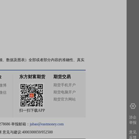
频、数据及图表）全部或者部分内容的准确性、真实
金
东方财富期货
期货交易
期货手机开户
微博
期货电脑开户
微信
期货官方网站
扫一扫下载APP
涉企
举报
78686 举报邮箱：
jubao@eastmoney.com
网
意见与建议:4000300059/952500
意见
反馈