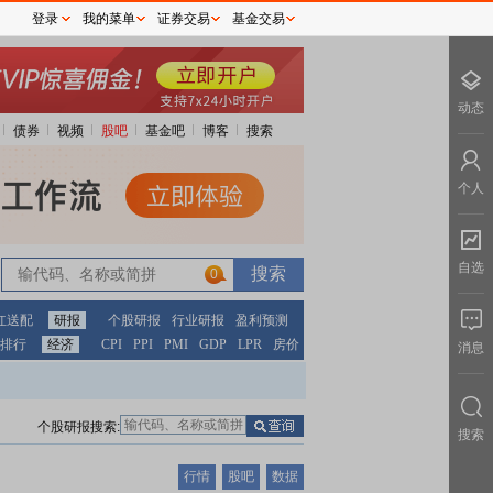
登录
我的菜单
证券交易
基金交易
动态
债券
视频
股吧
基金吧
博客
搜索
个人
自选
0
红送配
研报
个股研报
行业研报
盈利预测
排行
经济
CPI
PPI
PMI
GDP
LPR
房价
消息
个股研报搜索:
搜索
行情
股吧
数据