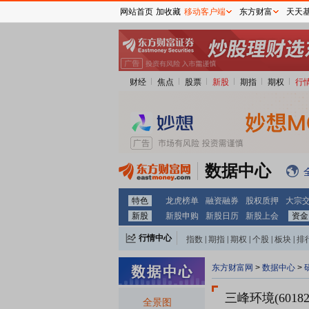
网站首页
加收藏
移动客户端
东方财富
天天
财经
焦点
股票
新股
期指
期权
行
数据中心
特色
龙虎榜单
融资融券
股权质押
大宗
新股
新股申购
新股日历
新股上会
资金
行情中心
指数
|
期指
|
期权
|
个股
|
板块
|
排
东方财富网
>
数据中心
>
三峰环境(60182
全景图