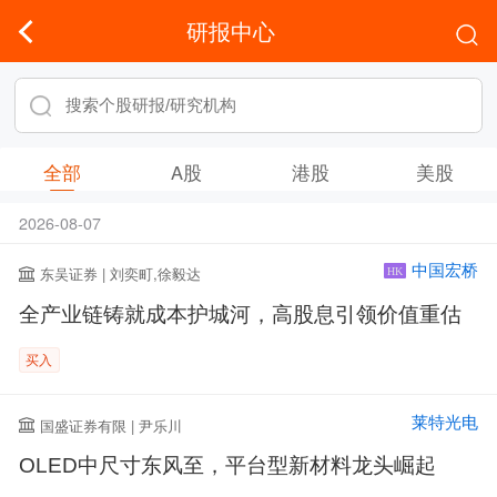
研报中心
全部
A股
港股
美股
2026-08-07
中国宏桥
东吴证券 | 刘奕町,徐毅达
HK
全产业链铸就成本护城河，高股息引领价值重估
买入
莱特光电
国盛证券有限 | 尹乐川
OLED中尺寸东风至，平台型新材料龙头崛起