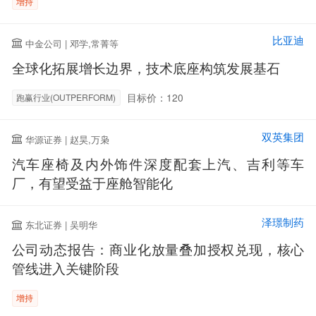
增持
比亚迪
中金公司 | 邓学,常菁等
全球化拓展增长边界，技术底座构筑发展基石
目标价：120
跑赢行业(OUTPERFORM)
双英集团
华源证券 | 赵昊,万枭
汽车座椅及内外饰件深度配套上汽、吉利等车
厂，有望受益于座舱智能化
泽璟制药
东北证券 | 吴明华
公司动态报告：商业化放量叠加授权兑现，核心
管线进入关键阶段
增持