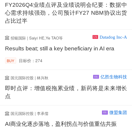
FY2026Q4业绩点评及业绩说明会纪要：数据中
心需求持续强劲，公司预计FY27 NBM协议出货
占比过半
Datadog Inc-A
招银国际 | Saiyi HE,Ye TAO等
US
Results beat; still a key beneficiary in AI era
目标价：274
BUY
亿胜生物科技
国元国际控股 | 林兴秋
HK
即时点评：增值税拖累业绩，新药将是未来增长
点
微盟集团
国元国际控股 | 李承儒
HK
AI商业化逐步落地，盈利拐点与价值重估共振