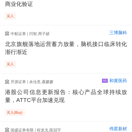
商业化验证
买入
三博脑科
中航证券 | 闫智,周子硕
北京旗舰落地运营蓄力放量，脑机接口临床转化
渐行渐近
买入
和黄医药
开源证券 | 余汝意,聂媛媛
HK
港股公司信息更新报告：核心产品全球持续放
量，ATTC平台加速兑现
买入(Buy)
伟星新材
国盛证券有限 | 程龙戈,陈冠宇