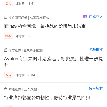
目标价：1.61
买入
百威亚太
浦银国际证券 | 林闻嘉,何丽敏
HK
面临结构性困境，最挑战的阶段尚未结束
目标价：7
持有
渤海租赁
东方证券 | 张凯烽,何佳航
Avolon商业票据计划落地，融资灵活性进一步提
升
目标价：5.34
买入
伟星新材
财通证券 | 王涛,朱健
行业底部彰显公司韧性，静待行业景气回归