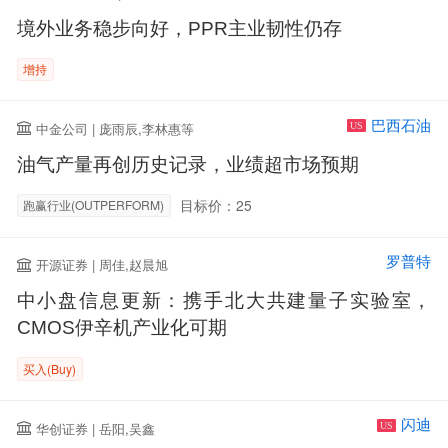
境外业务稳步向好，PPR主业韧性仍存
增持
巴西石油
中金公司 | 庞雨辰,李林惠等
US
油气产量再创历史记录，业绩超市场预期
目标价：25
跑赢行业(OUTPERFORM)
罗普特
开源证券 | 周佳,赵晨旭
中小盘信息更新：携手北大共建量子实验室，
CMOS伊辛机产业化可期
买入(Buy)
闪迪
华创证券 | 岳阳,吴鑫
US