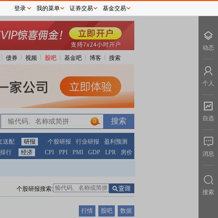
登录
我的菜单
证券交易
基金交易
动态
债券
视频
股吧
基金吧
博客
搜索
个人
自选
0
红送配
研报
个股研报
行业研报
盈利预测
排行
经济
CPI
PPI
PMI
GDP
LPR
房价
消息
个股研报搜索:
搜索
行情
股吧
数据