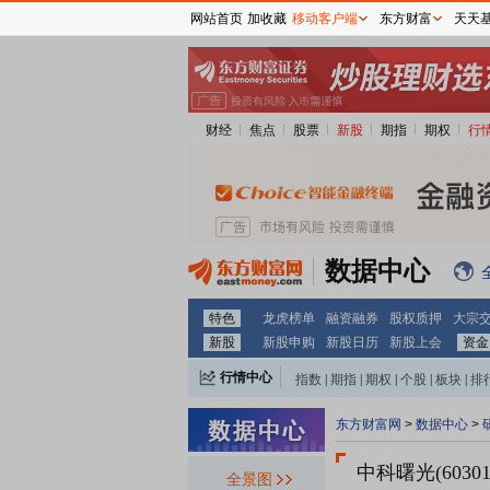
网站首页
加收藏
移动客户端
东方财富
天天
财经
焦点
股票
新股
期指
期权
行
数据中心
特色
龙虎榜单
融资融券
股权质押
大宗
新股
新股申购
新股日历
新股上会
资金
行情中心
指数
|
期指
|
期权
|
个股
|
板块
|
排
东方财富网
>
数据中心
>
中科曙光(60301
全景图