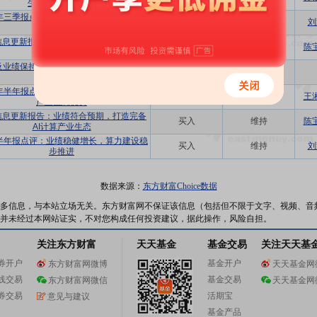
生态布局优势凸显
4年三季报点评：业绩符合预期，国产算力
买入
维持
刘
仍维持高景气
信息更新报告：业绩稳定增长，高端计算
买入
维持
陈
生态日益完善
及业绩保持稳健增长，持续构建AI软件生
买入
首次
态
4年半年报点评：业绩稳健增长，强化计算
买入
维持
王
产业生态优势
信息更新报告：业绩符合预期，打造完备
买入
维持
陈
AI计算产业生态
4半年报点评：业绩稳健增长，算力建设稳
买入
维持
刘
步推进
数据来源：
东方财富Choice数据
多信息，与本站立场无关。东方财富网不保证该信息（包括但不限于文字、视频、音
并未经过本网站证实，不对您构成任何投资建议，据此操作，风险自担。
关注东方财富
天天基金
基金交易
关注天天基
券开户
基金开户
东方财富网微博
天天基金网
线交易
基金交易
东方财富网微信
天天基金网
券交易
活期宝
意见与建议
基金产品