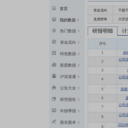
首页
资金流向
千股
龙虎榜单
大宗
我的数据
研报明细
计
热门数据
资金流向
序号
1
业
特色数据
公司
2
新股数据
3
沪深港通
公司
4
公告大全
5
深度
6
研究报告
公司
7
年报季报
公司
8
股东股本
202
9