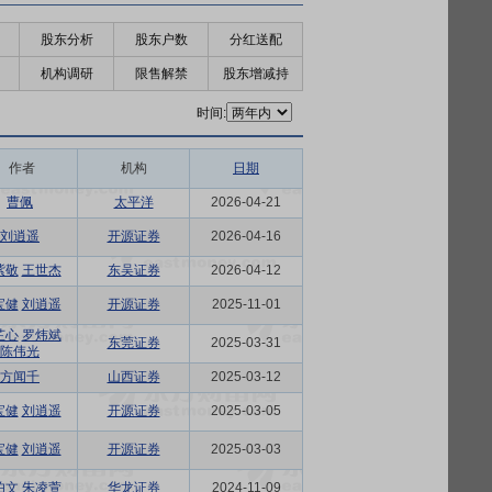
股东分析
股东户数
分红送配
机构调研
限售解禁
股东增减持
时间:
作者
机构
日期
曹佩
太平洋
2026-04-21
刘逍遥
开源证券
2026-04-16
紫敬
王世杰
东吴证券
2026-04-12
宝健
刘逍遥
开源证券
2025-11-01
芷心
罗炜斌
东莞证券
2025-03-31
陈伟光
方闻千
山西证券
2025-03-12
宝健
刘逍遥
开源证券
2025-03-05
宝健
刘逍遥
开源证券
2025-03-03
伯文
朱凌萱
华龙证券
2024-11-09