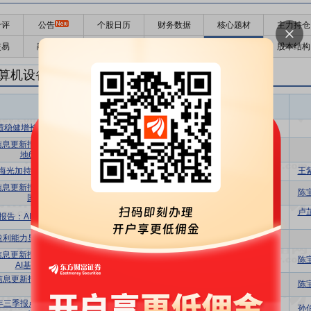
千评
公告
个股日历
财务数据
核心题材
主力持仓
交易
融资融券
高管持股
股东大会
个股研报
股本结构
算机设备研报
计算机设备盈利预测
东财
评级
报告名称
变动
评级
绩稳健增长，落地全国首个6万卡集群
买入
维持
信息更新报告：扣非净利润高增，成功落
买入
维持
地6万卡AI4S计算集群
海光加持赋能，乘算力国产化东风
买入
首次
王
信息更新报告：业绩符合预期，积极推进
买入
维持
陈
国产算力生态建设
卢
报告：AI时代，持续深化国产智算生态
买入
维持
盈利能力显著提升，AI生态布局加速
买入
维持
信息更新报告：经营效率显著提升，国产
买入
维持
陈
AI基础设施领军地位稳固
信息更新报告：国产AI基础设施领军，经
买入
维持
陈
营韧性十足
4年三季报点评报告：业绩稳定增长，计算
增持
维持
孙