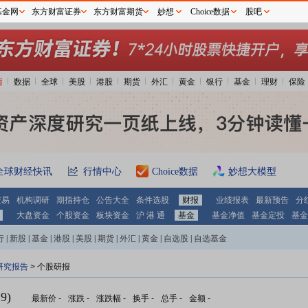
基金网
东方财富证券
东方财富期货
妙想
Choice数据
股吧
情
数据
全球
美股
港股
期货
外汇
黄金
银行
基金
理财
保险
全球财经快讯
行情中心
Choice数据
妙想大模型
交易
机构调研
期指持仓
公告大全
条件选股
财报
业绩报表
最新预告
分
大盘资金
个股资金
板块资金
沪 港 通
基金
基金净值
基金定投
基金
行
|
新股
|
基金
|
港股
|
美股
|
期货
|
外汇
|
黄金
|
自选股
|
自选基金
研究报告
> 个股研报
9)
最新价
-
涨跌
-
涨跌幅
-
换手
-
总手
-
金额
-