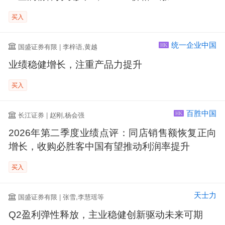
买入
统一企业中国
国盛证券有限 | 李梓语,黄越
HK
业绩稳健增长，注重产品力提升
买入
百胜中国
长江证券 | 赵刚,杨会强
HK
2026年第二季度业绩点评：同店销售额恢复正向
增长，收购必胜客中国有望推动利润率提升
买入
天士力
国盛证券有限 | 张雪,李慧瑶等
Q2盈利弹性释放，主业稳健创新驱动未来可期