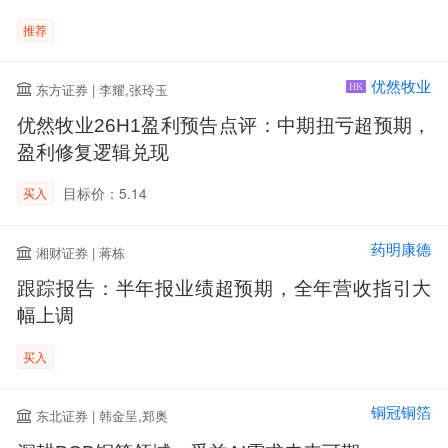
推荐
优然牧业
东方证券 | 李耀,张玲玉
HK
优然牧业26H1盈利预告点评：中期扭亏超预期，
盈利修复逻辑兑现
目标价：5.14
买入
药明康德
湘财证券 | 蒋栋
跟踪报告：半年报业绩超预期，全年营收指引大
幅上调
买入
铜冠铜箔
东北证券 | 韩金呈,郑奥