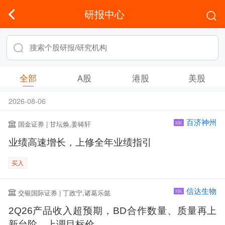
研报中心
全部
A股
港股
美股
2026-08-06
百济神州
国金证券 | 甘坛焕,姜铸轩
HK
业绩高速增长，上修全年业绩指引
买入
信达生物
交银国际证券 | 丁政宁,诸葛乐懿
HK
2Q26产品收入超预期，BD合作数量、质量再上
新台阶，上调目标价