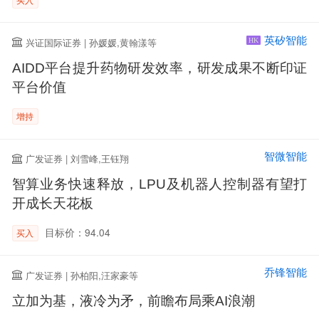
英矽智能
兴证国际证券 | 孙媛媛,黄翰漾等
HK
AIDD平台提升药物研发效率，研发成果不断印证
平台价值
增持
智微智能
广发证券 | 刘雪峰,王钰翔
智算业务快速释放，LPU及机器人控制器有望打
开成长天花板
目标价：94.04
买入
乔锋智能
广发证券 | 孙柏阳,汪家豪等
立加为基，液冷为矛，前瞻布局乘AI浪潮