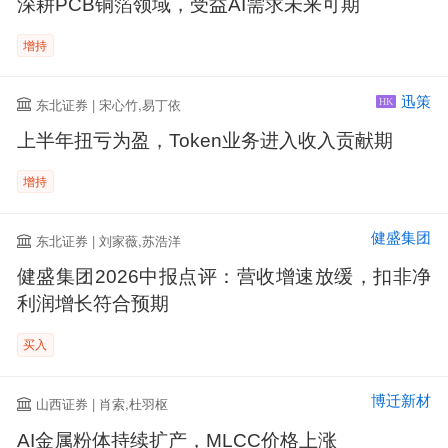
深耕PCB铜箔领域，受益AI需求未来可期
增持
迅策
东北证券 | 宋心竹,易丁依
HK
上半年扭亏为盈，Token业务进入收入贡献期
增持
健盛集团
东北证券 | 刘家薇,苏浩洋
健盛集团2026中报点评：营收增速放缓，扣非净
利润增长符合预期
买入
博迁新材
山西证券 | 肖索,杜羽枢
AI金属粉体持续扩产，MLCC价格上涨