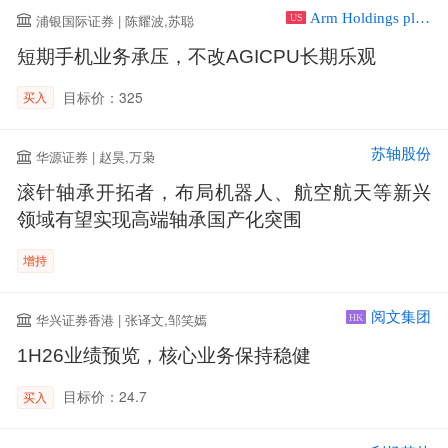
Arm Holdings plc ADR
浦银国际证券 | 陈耀波,苏聪
US
短期手机业务承压，不改AGICPU长期乐观
目标价：325
买入
苏轴股份
华源证券 | 赵昊,万枭
滚针轴承开拓者，布局机器人、航空航天等新兴
领域有望实现高端轴承国产化突围
增持
阅文集团
华兴证券香港 | 张译文,邹笑嫣
HK
1H26业绩预览，核心业务保持稳健
目标价：24.7
买入