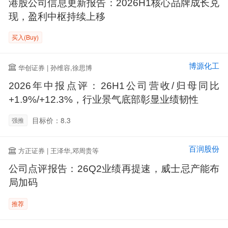
港股公司信息更新报告：2026H1核心品牌成长兑
现，盈利中枢持续上移
买入(Buy)
博源化工
华创证券 | 孙维容,徐思博
2026年中报点评：26H1公司营收/归母同比
+1.9%/+12.3%，行业景气底部彰显业绩韧性
目标价：8.3
强推
百润股份
方正证券 | 王泽华,邓周贵等
公司点评报告：26Q2业绩再提速，威士忌产能布
局加码
推荐