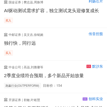
利扬芯片
国金证券 | 樊志远,周焕博
AI驱动测试需求扩容，独立测试龙头迎修复成长
买入
传音控股
中邮证券 | 吴文吉,徐铭婉
独行快，同行远
买入
默沙东
中金公司 | 高远,刘雅馨等
US
2季度业绩符合预期，多个新品开始放量
目标价：154
跑赢行业(OUTPERFORM)
创科实业
开源证券 | 初敏,叶彬慧
HK