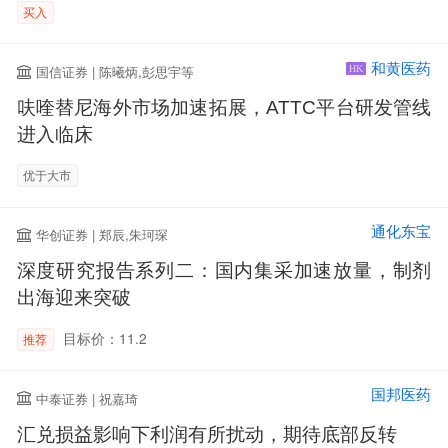
买入
和黄医药
国信证券 | 陈曦炳,彭思宇等
HK
呋喹替尼海外市场加速拓展，ATTC平台研发管线
进入临床
优于大市
通化东宝
华创证券 | 郑辰,朱珂琛
深度研究报告系列二：国内集采加速放量，制剂
出海迎来突破
目标价：11.2
推荐
国邦医药
中泰证券 | 祝嘉琦
汇兑损益影响下利润有所扰动，期待底部反转