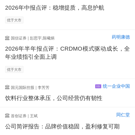
2026年中报点评：稳增提质，高息护航
优于大市
药明康德
国信证券 | 彭思宇,陈曦炳
2026年半年报点评：CRDMO模式驱动成长，全
年业绩指引全面上调
优于大市
统一企业中国
国元国际控股 | 李芳芳
HK
饮料行业整体承压，公司经营仍有韧性
同仁堂
首创证券 | 王斌
公司简评报告：品牌价值稳固，盈利修复可期