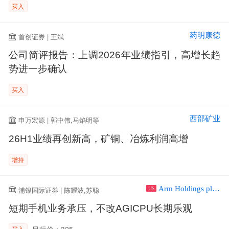
买入
药明康德
首创证券 | 王斌
公司简评报告：上调2026年业绩指引，高增长趋
势进一步确认
买入
西部矿业
申万宏源 | 郭中伟,马焰明等
26H1业绩再创新高，矿铜、冶炼利润高增
增持
Arm Holdings plc ADR
浦银国际证券 | 陈耀波,苏聪
US
短期手机业务承压，不改AGICPU长期乐观
目标价：325
买入