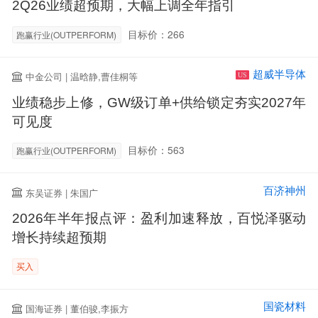
2Q26业绩超预期，大幅上调全年指引
目标价：266
跑赢行业(OUTPERFORM)
超威半导体
中金公司 | 温晗静,曹佳桐等
US
业绩稳步上修，GW级订单+供给锁定夯实2027年
可见度
目标价：563
跑赢行业(OUTPERFORM)
百济神州
东吴证券 | 朱国广
2026年半年报点评：盈利加速释放，百悦泽驱动
增长持续超预期
买入
国瓷材料
国海证券 | 董伯骏,李振方