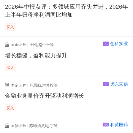
2026年中报点评：多领域应用齐头并进，2026年
上半年归母净利润同比增加
买入
创科实业
国金证券 | 王刚,赵中平等
HK
增长稳健，盈利能力提升
买入
远东宏信
国金证券 | 舒思勤,洪希柠等
HK
金融业务量价齐升驱动利润增长
买入
和黄医药
国信证券 | 陈曦炳,彭思宇等
HK