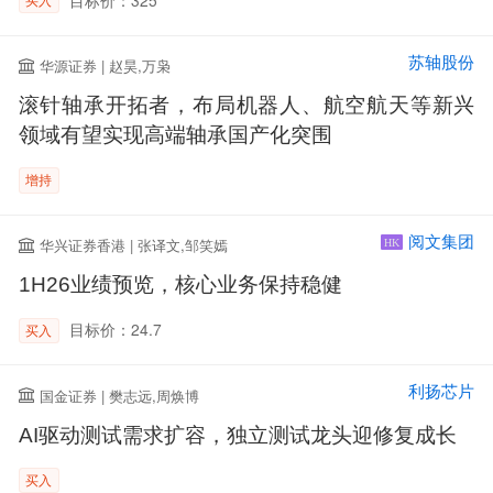
苏轴股份
华源证券 | 赵昊,万枭
滚针轴承开拓者，布局机器人、航空航天等新兴
领域有望实现高端轴承国产化突围
增持
阅文集团
华兴证券香港 | 张译文,邹笑嫣
HK
1H26业绩预览，核心业务保持稳健
目标价：24.7
买入
利扬芯片
国金证券 | 樊志远,周焕博
AI驱动测试需求扩容，独立测试龙头迎修复成长
买入