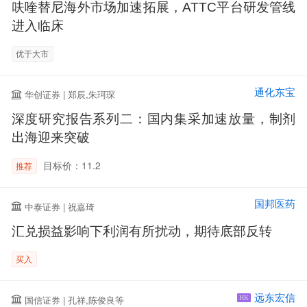
呋喹替尼海外市场加速拓展，ATTC平台研发管线
进入临床
优于大市
通化东宝
华创证券 | 郑辰,朱珂琛
深度研究报告系列二：国内集采加速放量，制剂
出海迎来突破
目标价：11.2
推荐
国邦医药
中泰证券 | 祝嘉琦
汇兑损益影响下利润有所扰动，期待底部反转
买入
远东宏信
国信证券 | 孔祥,陈俊良等
HK