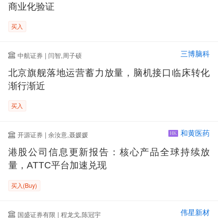
商业化验证
买入
三博脑科
中航证券 | 闫智,周子硕
北京旗舰落地运营蓄力放量，脑机接口临床转化
渐行渐近
买入
和黄医药
开源证券 | 余汝意,聂媛媛
HK
港股公司信息更新报告：核心产品全球持续放
量，ATTC平台加速兑现
买入(Buy)
伟星新材
国盛证券有限 | 程龙戈,陈冠宇