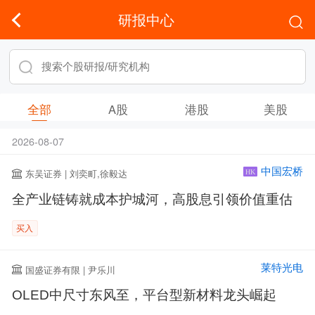
研报中心
全部
A股
港股
美股
2026-08-07
中国宏桥
东吴证券 | 刘奕町,徐毅达
HK
全产业链铸就成本护城河，高股息引领价值重估
买入
莱特光电
国盛证券有限 | 尹乐川
OLED中尺寸东风至，平台型新材料龙头崛起