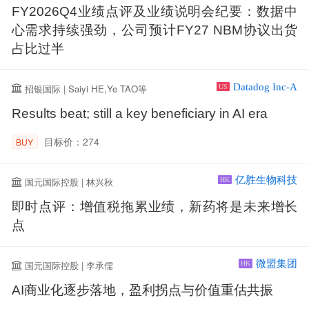
FY2026Q4业绩点评及业绩说明会纪要：数据中
心需求持续强劲，公司预计FY27 NBM协议出货
占比过半
Datadog Inc-A
招银国际 | Saiyi HE,Ye TAO等
US
Results beat; still a key beneficiary in AI era
目标价：274
BUY
亿胜生物科技
国元国际控股 | 林兴秋
HK
即时点评：增值税拖累业绩，新药将是未来增长
点
微盟集团
国元国际控股 | 李承儒
HK
AI商业化逐步落地，盈利拐点与价值重估共振