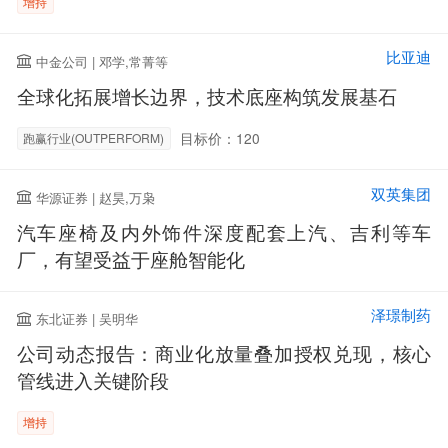
增持
比亚迪
中金公司 | 邓学,常菁等
全球化拓展增长边界，技术底座构筑发展基石
目标价：120
跑赢行业(OUTPERFORM)
双英集团
华源证券 | 赵昊,万枭
汽车座椅及内外饰件深度配套上汽、吉利等车
厂，有望受益于座舱智能化
泽璟制药
东北证券 | 吴明华
公司动态报告：商业化放量叠加授权兑现，核心
管线进入关键阶段
增持