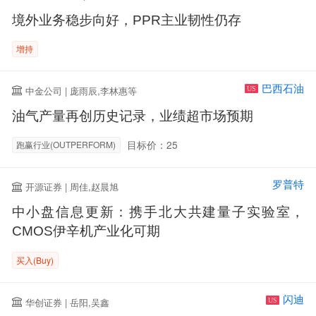
境外业务稳步向好，PPR主业韧性仍存
增持
巴西石油
中金公司 | 庞雨辰,李林惠等
US
油气产量再创历史记录，业绩超市场预期
目标价：25
跑赢行业(OUTPERFORM)
罗普特
开源证券 | 周佳,赵晨旭
中小盘信息更新：携手北大共建量子实验室，
CMOS伊辛机产业化可期
买入(Buy)
闪迪
华创证券 | 岳阳,吴鑫
US