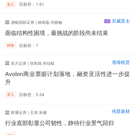
目标价：1.61
买入
百威亚太
浦银国际证券 | 林闻嘉,何丽敏
HK
面临结构性困境，最挑战的阶段尚未结束
目标价：7
持有
渤海租赁
东方证券 | 张凯烽,何佳航
Avolon商业票据计划落地，融资灵活性进一步提
升
目标价：5.34
买入
伟星新材
财通证券 | 王涛,朱健
行业底部彰显公司韧性，静待行业景气回归