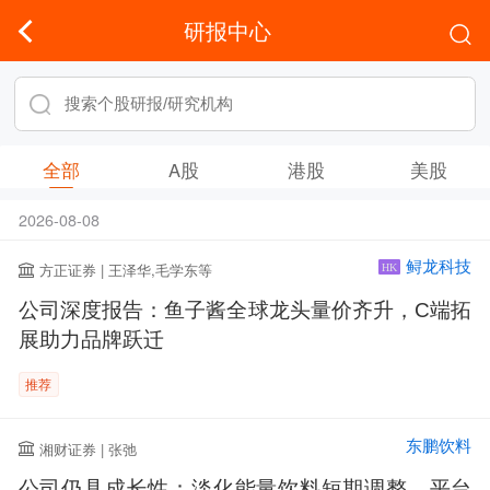
研报中心
全部
A股
港股
美股
2026-08-08
鲟龙科技
方正证券 | 王泽华,毛学东等
HK
公司深度报告：鱼子酱全球龙头量价齐升，C端拓
展助力品牌跃迁
推荐
东鹏饮料
湘财证券 | 张弛
公司仍具成长性：淡化能量饮料短期调整，平台