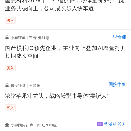
国瓷材料2026年半年报点评：粉体量价齐升与新
业务共振向上，公司成长步入快车道
买入
思瑞浦
中泰证券 | 王芳,杨旭等
国产模拟IC领先企业，主业向上叠加AI增量打开
长期成长空间
买入
国投中鲁
东吴证券 | 王紫敬
浓缩苹果汁龙头，战略转型半导体“卖铲人”
买入
华沿机器人
交银国际证券 | 陈庆,李柳晓
HK