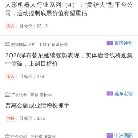
人形机器人行业系列（4）：“卖铲人”型平台公
司，运动控制底层价值有望重估
目标价：23.13
买入
百济神州
交银国际证券 | 丁政宁,诸葛乐懿
HK
2Q26泽布替尼延续强势表现，实体瘤管线将迎集
中突破，上调目标价
目标价：276
买入
远东宏信
广发证券 | 陈福,李怡华
HK
普惠金融成业绩增长抓手
目标价：8.75
增持
申洲国际
中金公司 | 庄铭楷,陈婕等
HK