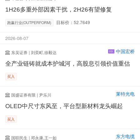
1H26多重外部因素干扰，2H26有望修复
目标价：52.7649
跑赢行业(OUTPERFORM)
2026-08-07
中国宏桥
东吴证券 | 刘奕町,徐毅达
HK
全产业链铸就成本护城河，高股息引领价值重估
买入
莱特光电
国盛证券有限 | 尹乐川
OLED中尺寸东风至，平台型新材料龙头崛起
买入
东方电缆
国联民生 | 邓永康,王一如