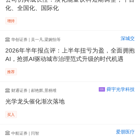
化、全国化、国际化
增持
深城交
华创证券 | 吴一凡,梁婉怡等
2026年半年报点评：上半年扭亏为盈，全面拥抱
AI，抢抓AI驱动城市治理范式升级的时代机遇
推荐
舜宇光学科技
财通证券 | 郝艳辉,景柄维
HK
光学龙头催化渐次落地
买入
爱朋医疗
中航证券 | 闫智