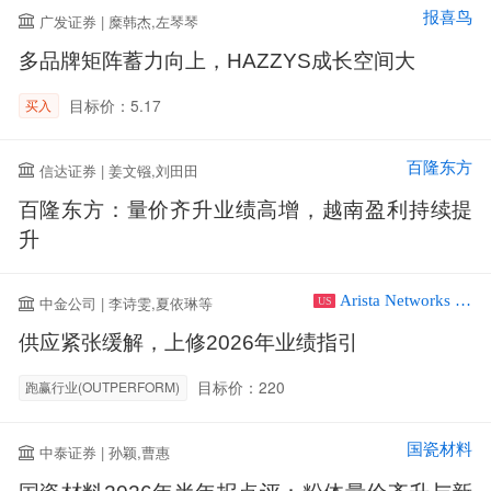
报喜鸟
广发证券 | 糜韩杰,左琴琴
多品牌矩阵蓄力向上，HAZZYS成长空间大
目标价：5.17
买入
百隆东方
信达证券 | 姜文镪,刘田田
百隆东方：量价齐升业绩高增，越南盈利持续提
升
Arista Networks Inc
中金公司 | 李诗雯,夏依琳等
US
供应紧张缓解，上修2026年业绩指引
目标价：220
跑赢行业(OUTPERFORM)
国瓷材料
中泰证券 | 孙颖,曹惠