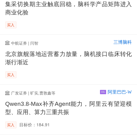
集采切换期主业触底回稳，脑科学产品矩阵进入
商业化验
买入
三博脑科
中航证券 | 闫智
北京旗舰落地运营蓄力放量，脑机接口临床转化
渐行渐近
买入
阿里巴巴-W
广发证券 | 旷实,曹敦鑫等
HK
Qwen3.8-Max补齐Agent能力，阿里云有望迎模
型、应用、算力三重共振
目标价：184.91
买入