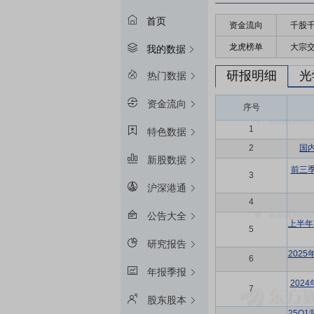
首页
资金流向
千股
龙虎榜单
大宗
我的数据
研报明细
光
热门数据
资金流向
序号
1
特色数据
2
国
新股数据
前三
3
沪深港通
4
公告大全
上半年
5
研究报告
202
6
年报季报
202
7
股东股本
25Q