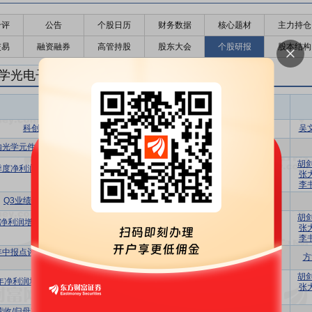
千评
公告
个股日历
财务数据
核心题材
主力持仓
交易
融资融券
高管持股
股东大会
个股研报
股本结构
学光电子研报
光学光电子盈利预测
东财
评级
报告名称
变动
评级
科创擎光，创新领跑
买入
首次
吴
内光学元件领军者，模造玻璃快速成长
买入
维持
胡
季度净利润增长55%，模造玻璃应用日益
增持
维持
张
凸显
李
Q3业绩快速增长，Q4有望持续
买入
维持
胡
净利润增长110%，玻璃非球面与晶圆业
增持
维持
张
务持续成长
李
5年中报点评：业绩高增，玻非透镜和AR晶
买入
维持
方
圆打开成长空间
胡
4年净利润增长22.6%，多样化产品布局带
增持
维持
张
动持续增长
1营收/归母净利润大幅增长，汽车电子有望