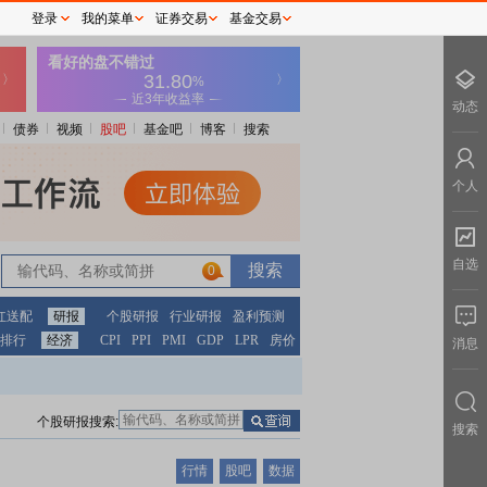
登录
我的菜单
证券交易
基金交易
动态
债券
视频
股吧
基金吧
博客
搜索
个人
自选
0
红送配
研报
个股研报
行业研报
盈利预测
排行
经济
CPI
PPI
PMI
GDP
LPR
房价
消息
个股研报搜索:
搜索
行情
股吧
数据