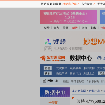
网站首页
加收藏
移动客户端
东方财富
天天
财经
焦点
股票
新股
期指
期权
行
数据中心
特色
龙虎榜单
融资融券
股权质押
大宗
新股
新股申购
新股日历
新股上会
资金
行情中心
指数
|
期指
|
期权
|
个股
|
板块
|
排
东方财富网
>
数据中心
>
蓝特光学(68812
全景图