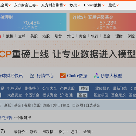
基金网
东方财富证券
东方财富期货
妙想
Choice数据
股吧
情
数据
全球
美股
港股
期货
外汇
黄金
银行
基金
理财
保险
全球财经快讯
行情中心
Choice数据
妙想大模型
交易
机构调研
期指持仓
公告大全
条件选股
财报
业绩报表
最新预告
分
大盘资金
个股资金
板块资金
沪 港 通
基金
基金净值
基金定投
基金
行
|
新股
|
基金
|
港股
|
美股
|
期货
|
外汇
|
黄金
|
自选股
|
自选基金
研究报告
> 个股研报
7)
最新价
-
涨跌
-
涨跌幅
-
换手
-
总手
-
金额
-