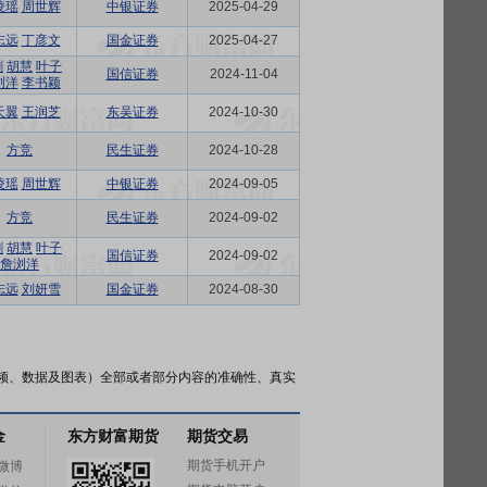
凌瑶
周世辉
中银证券
2025-04-29
志远
丁彦文
国金证券
2025-04-27
剑
胡慧
叶子
国信证券
2024-11-04
浏洋
李书颖
天翼
王润芝
东吴证券
2024-10-30
方竞
民生证券
2024-10-28
凌瑶
周世辉
中银证券
2024-09-05
方竞
民生证券
2024-09-02
剑
胡慧
叶子
国信证券
2024-09-02
詹浏洋
志远
刘妍雪
国金证券
2024-08-30
频、数据及图表）全部或者部分内容的准确性、真实
金
东方财富期货
期货交易
期货手机开户
微博