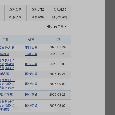
股东分析
股东户数
分红送配
机构调研
限售解禁
股东增减持
时间:
作者
机构
日期
文吉
陈天瑜
中邮证券
2026-03-24
陈海进
东吴证券
2025-11-29
剑
胡慧
叶子
大为
詹浏洋
国信证券
2025-11-05
书颖
连欣然
樊志远
国金证券
2025-10-26
剑
胡慧
叶子
大为
詹浏洋
国信证券
2025-09-02
书颖
连欣然
竞
卢瑞琪
民生证券
2025-08-23
剑
胡慧
叶子
大为
詹浏洋
国信证券
2025-05-07
李书颖