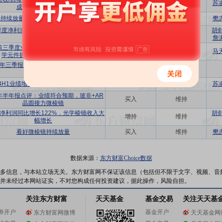
买入
维持
苏
成为公司新增长动能
持续放量，看好AR智能眼镜光波导方向
买入
维持
樊
季度净利润增长76%，主要产品板块收入
胡
增持
维持
均提升
詹
4前三季度业绩点评：营收利润创新高，光
买入
维持
马
学元件拥抱核心客户迎业绩高增
24年三季报点评：业绩高增，关注微棱镜
买入
维持
+玻非创新
24H1业绩增长明显，盈利能力短期承压
买入
维持
苏
4年半年报点评：业绩符合预期，玻非+AR
买入
维持
晶圆接力微棱镜
净利润同比增长122%，光学棱镜收入大
胡
增持
维持
幅增长
看好微棱镜持续放量
买入
维持
樊
数据来源：
东方财富Choice数据
多信息，与本站立场无关。东方财富网不保证该信息（包括但不限于文字、视频、音
并未经过本网站证实，不对您构成任何投资建议，据此操作，风险自担。
关注东方财富
天天基金
基金交易
关注天天基
券开户
基金开户
东方财富网微博
天天基金网