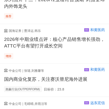
内外饰龙头
推荐
和黄医药
国海证券 | 曹泽运,韩乐
HK
2026年中期业绩点评：核心产品销售增长强劲，
ATTC平台有望打开成长空间
增持
和黄医药
中金公司 | 张琎,刘雅馨等
HK
国内商业化复苏，关注赛沃替尼海外进展
目标价：23.8
跑赢行业(OUTPERFORM)
远东宏信
中金公司 | 毛晴晴,井雨洁等
HK