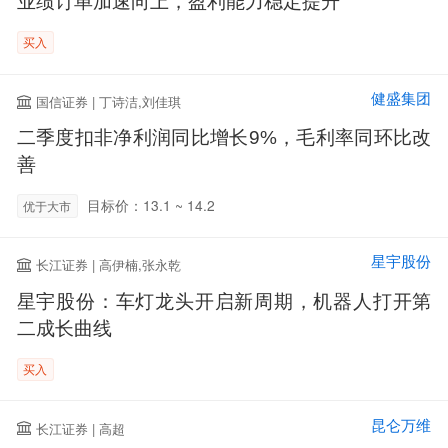
业绩订单加速向上，盈利能力稳定提升
买入
健盛集团
国信证券 | 丁诗洁,刘佳琪
二季度扣非净利润同比增长9%，毛利率同环比改
善
目标价：13.1 ~ 14.2
优于大市
星宇股份
长江证券 | 高伊楠,张永乾
星宇股份：车灯龙头开启新周期，机器人打开第
二成长曲线
买入
昆仑万维
长江证券 | 高超