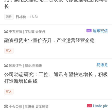
长
目标价：16.31
强推
远东宏信
申万宏源 | 罗钻辉,金黎丹
HK
融资租赁主业量价齐升，产业运营经营企稳
买入
易德龙
国海证券 | 胡剑,李晓康
公司动态研究：工控、通讯有望快速增长，积极
打造新增长曲线
买入
Linde plc
中金公司 | 沈姗姗,裘孝锋等
US