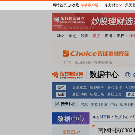
网站首页
加收藏
移动客户端
东方财富
天天
财经
焦点
股票
新股
期指
期权
行
数据中心
特色
龙虎榜单
融资融券
股权质押
大宗
新股
新股申购
新股日历
新股上会
资金
行情中心
指数
|
期指
|
期权
|
个股
|
板块
|
排
东方财富网
>
数据中心
>
南网科技(68824
全景图