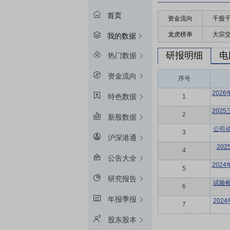
首页
资金流向
千股
龙虎榜单
大宗
我的数据
研报明细
电
热门数据
资金流向
序号
202
特色数据
1
202
2
新股数据
公司
3
沪深港通
20
4
公告大全
202
5
研究报告
试验
6
年报季报
202
7
股东股本