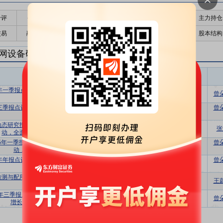
千评
公告
个股日历
财务数据
核心题材
主力持仓
交易
融资融券
高管持股
股东大会
个股研报
股本结构
网设备研报
电网设备盈利预测
东财
评级
报告名称
变动
评级
6年一季报点评：储能放量加速增长，算电
买入
维持
曾
协同打开空间
5三季报点评：业绩符合市场预期，股权划
曾
买入
维持
转未来可期
动态研究报告：技术服务和智能设备双驱
买入
首次
张
动，全面受益新型电力系统建设
25年一季报点评：智能设备+储能双轮驱
曾
买入
维持
动，业绩符合市场预期
4年年报点评：业绩符合市场预期，智能设
曾
买入
维持
备业务增长亮眼
检测与配用电业务高速增长，配电数智化
增持
维持
王
打开远期空间
4年三季报点评：检测调试&智能设备高速
买入
维持
曾
增长，业绩符合市场预期