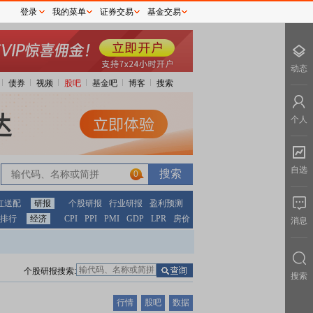
登录
我的菜单
证券交易
基金交易
动态
债券
视频
股吧
基金吧
博客
搜索
个人
自选
0
红送配
研报
个股研报
行业研报
盈利预测
排行
经济
CPI
PPI
PMI
GDP
LPR
房价
消息
个股研报搜索:
搜索
行情
股吧
数据