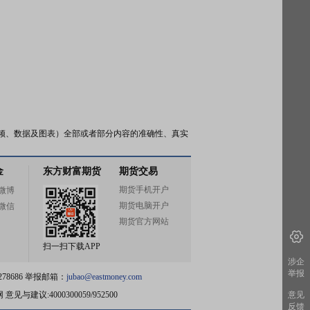
频、数据及图表）全部或者部分内容的准确性、真实
金
东方财富期货
期货交易
期货手机开户
微博
期货电脑开户
微信
期货官方网站
扫一扫下载APP
涉企
举报
78686 举报邮箱：
jubao@eastmoney.com
网
意见与建议:4000300059/952500
意见
反馈