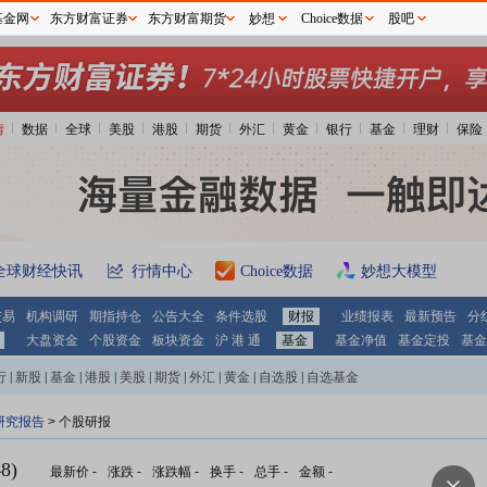
基金网
东方财富证券
东方财富期货
妙想
Choice数据
股吧
情
数据
全球
美股
港股
期货
外汇
黄金
银行
基金
理财
保险
全球财经快讯
行情中心
Choice数据
妙想大模型
交易
机构调研
期指持仓
公告大全
条件选股
财报
业绩报表
最新预告
分
大盘资金
个股资金
板块资金
沪 港 通
基金
基金净值
基金定投
基金
行
|
新股
|
基金
|
港股
|
美股
|
期货
|
外汇
|
黄金
|
自选股
|
自选基金
研究报告
> 个股研报
8)
最新价
-
涨跌
-
涨跌幅
-
换手
-
总手
-
金额
-