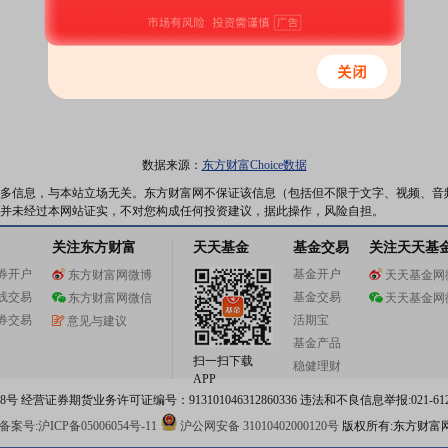
数据来源：
东方财富Choice数据
多信息，与本站立场无关。东方财富网不保证该信息（包括但不限于文字、视频、音
并未经过本网站证实，不对您构成任何投资建议，据此操作，风险自担。
关注东方财富
天天基金
基金交易
关注天天基
券开户
基金开户
东方财富网微博
天天基金网
线交易
基金交易
东方财富网微信
天天基金网
券交易
活期宝
意见与建议
基金产品
扫一扫下载
稳健理财
APP
 经营证券期货业务许可证编号：913101046312860336 违法和不良信息举报:021-612
案号:沪ICP备05006054号-11
沪公网安备 31010402000120号
版权所有:东方财富