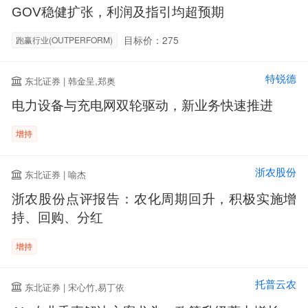
GOV稳健扩张，利润及指引均超预期
目标价：275
跑赢行业(OUTPERFORM)
特锐德
东北证券 | 韩金呈,郑奥
电力设备与充电网双轮驱动，新业务快速推进
增持
浙农股份
东北证券 | 喻杰
浙农股份点评报告：农化周期回升，积极实施增
持、回购、分红
增持
托普云农
东北证券 | 宋心竹,易丁依