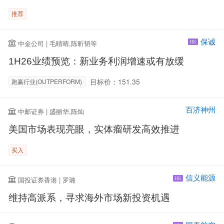
推荐
保诚
中金公司 | 毛晴晴,陈昕韬等
HK
1H26业绩预览：新业务利润增速或有放缓
目标价：151.35
跑赢行业(OUTPERFORM)
百济神州
中邮证券 | 盛丽华,陈灿
美国市场表现亮眼，实体瘤研发高效推进
买入
信义能源
国投证券香港 | 罗璐
HK
维持高派系，寻求海外市场新投资机遇