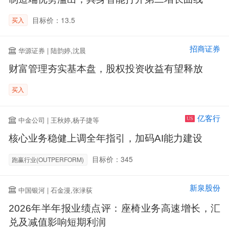
目标价：13.5
买入
招商证券
华源证券 | 陆韵婷,沈晨
财富管理夯实基本盘，股权投资收益有望释放
买入
亿客行
中金公司 | 王秋婷,杨子捷等
US
核心业务稳健上调全年指引，加码AI能力建设
目标价：345
跑赢行业(OUTPERFORM)
新泉股份
中国银河 | 石金漫,张渌荻
2026年半年报业绩点评：座椅业务高速增长，汇
兑及减值影响短期利润