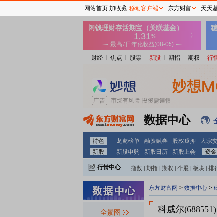
网站首页
加收藏
移动客户端
东方财富
天天
财经
焦点
股票
新股
期指
期权
行
数据中心
特色
龙虎榜单
融资融券
股权质押
大宗
新股
新股申购
新股日历
新股上会
资金
行情中心
指数
|
期指
|
期权
|
个股
|
板块
|
排
东方财富网
>
数据中心
>
科威尔(688551)
全景图