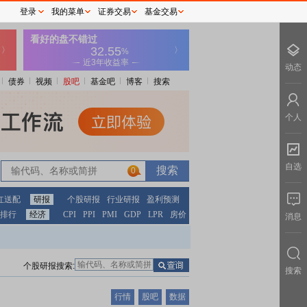
登录
我的菜单
证券交易
基金交易
动态
债券
视频
股吧
基金吧
博客
搜索
个人
自选
0
红送配
研报
个股研报
行业研报
盈利预测
排行
经济
CPI
PPI
PMI
GDP
LPR
房价
消息
个股研报搜索:
搜索
行情
股吧
数据