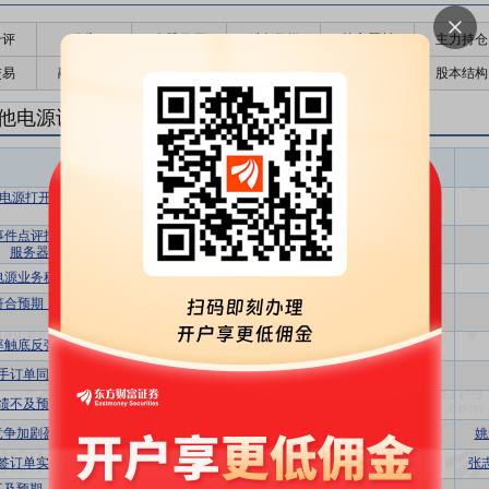
千评
公告
个股日历
财务数据
核心题材
主力持仓
交易
融资融券
高管持股
股东大会
个股研报
股本结构
他电源设备Ⅱ研报
其他电源设备Ⅱ盈利预测
东财
评级
报告名称
变动
评级
试电源打开新空间，主业修复+激励落地共
买入
维持
振
事件点评报告：电源业务增长超预期，AI
买入
首次
服务器打开测试电源需求空间
电源业务稳健增长，AI服务器打开新空间
买入
维持
符合预期，看好公司在AI测试电源和氢能
增持
维持
产业的持续布局
率触底反弹，AI电源测试打开新成长空间
买入
维持
手订单同比增长，未来增长潜力充沛
买入
维持
绩不及预期，静待氢能产业景气回升
增持
维持
竞争加剧盈利承压，在手订单仍增长
买入
维持
姚
签订单实现增长，静待氢能业务放量
买入
维持
张