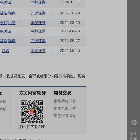
杨帅波
中邮证券
2024-11-01
晟路
鞠爽
开源证券
2024-10-29
志邦
洪慧
华安证券
2024-08-29
杨帅波
中邮证券
2024-08-28
晟路
鞠爽
开源证券
2024-08-27
姚遥
国金证券
2024-08-26
频、数据及图表）全部或者部分内容的准确性、真实
金
东方财富期货
期货交易
期货手机开户
微博
期货电脑开户
微信
期货官方网站
扫一扫下载APP
涉企
举报