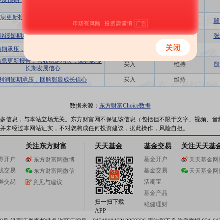
不及预期，维持高研发，静待氢能景气提
增持
调低
升
息更新报告：销售费用持续加大，Q3业
买入
维持
殷
绩略不及预期
业绩短期承压，回购彰显公司信心
买入
维持
张
短期承压，看好测试电源的产品结构改善
买入
维持
信息更新报告：营收稳定增长，回购彰显
买入
维持
殷
长期发展信心
利润短期承压，回购彰显成长信心
买入
维持
数据来源：
东方财富Choice数据
多信息，与本站立场无关。东方财富网不保证该信息（包括但不限于文字、视频、音
并未经过本网站证实，不对您构成任何投资建议，据此操作，风险自担。
关注东方财富
天天基金
基金交易
关注天天基
券开户
基金开户
东方财富网微博
天天基金网
线交易
基金交易
东方财富网微信
天天基金网
券交易
活期宝
意见与建议
基金产品
扫一扫下载
稳健理财
APP