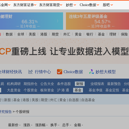
基金网
东方财富证券
东方财富期货
妙想
Choice数据
股吧
情
数据
全球
美股
港股
期货
外汇
黄金
银行
基金
理财
保险
全球财经快讯
行情中心
Choice数据
妙想大模型
交易
机构调研
期指持仓
公告大全
条件选股
财报
业绩报表
最新预告
分
大盘资金
个股资金
板块资金
沪 港 通
基金
基金净值
基金定投
基金
行
|
新股
|
基金
|
港股
|
美股
|
期货
|
外汇
|
黄金
|
自选股
|
自选基金
研究报告
> 个股研报
最新价
-
涨跌
-
涨跌幅
-
换手
-
总手
-
金额
-