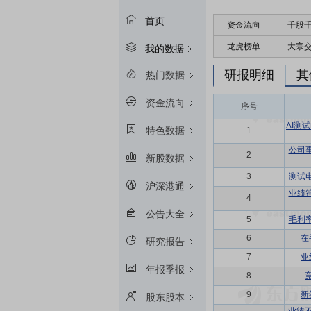
首页
资金流向
千股
龙虎榜单
大宗
我的数据
研报明细
其
热门数据
资金流向
序号
AI测
特色数据
1
公司
2
新股数据
3
测试
沪深港通
业绩
4
公告大全
5
毛利
6
在
研究报告
7
业
年报季报
8
9
新
股东股本