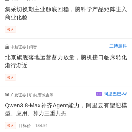
集采切换期主业触底回稳，脑科学产品矩阵进入
商业化验
买入
三博脑科
中航证券 | 闫智
北京旗舰落地运营蓄力放量，脑机接口临床转化
渐行渐近
买入
阿里巴巴-W
广发证券 | 旷实,曹敦鑫等
HK
Qwen3.8-Max补齐Agent能力，阿里云有望迎模
型、应用、算力三重共振
目标价：184.91
买入