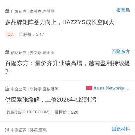
报喜鸟
广发证券 | 糜韩杰,左琴琴
多品牌矩阵蓄力向上，HAZZYS成长空间大
目标价：5.17
买入
百隆东方
信达证券 | 姜文镪,刘田田
百隆东方：量价齐升业绩高增，越南盈利持续提
升
Arista Networks Inc
中金公司 | 李诗雯,夏依琳等
US
供应紧张缓解，上修2026年业绩指引
目标价：220
跑赢行业(OUTPERFORM)
国瓷材料
中泰证券 | 孙颖,曹惠