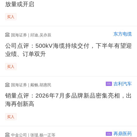
放量或开启
买入
东方电缆
国海证券 | 邱迪,吴亦辰
公司点评：500kV海缆持续交付，下半年有望迎
业绩、订单双升
买入
吉利汽车
国海证券 | 戴畅,胡惠民
HK
销量点评：2026年7月多品牌新品密集亮相，出
海再创新高
买入
再鼎医药
中金公司 | 张琎,杨一正等
HK