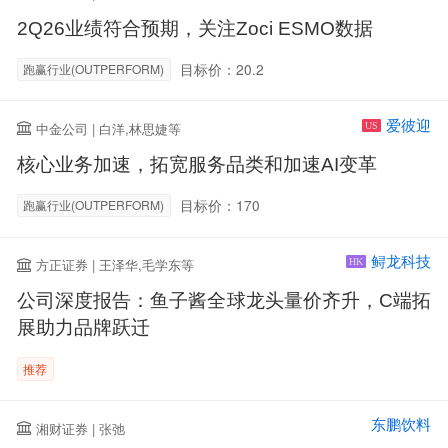
2Q26业绩符合预期，关注Zoci ESMO数据
目标价：20.2
跑赢行业(OUTPERFORM)
爱彼迎
中金公司 | 白洋,林思婕等
US
核心业务加速，拓宽服务品类和加速AI变革
目标价：170
跑赢行业(OUTPERFORM)
鲟龙科技
方正证券 | 王泽华,毛学东等
HK
公司深度报告：鱼子酱全球龙头量价齐升，C端拓
展助力品牌跃迁
推荐
东鹏饮料
湘财证券 | 张弛