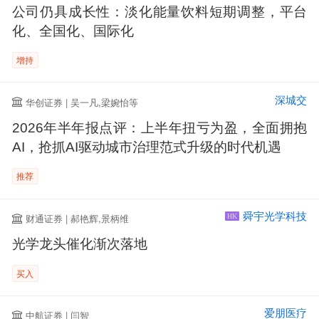
公司仍具成长性：淡化能量饮料短期调整，平台
化、全国化、国际化
增持
深城交
华创证券 | 吴一凡,梁婉怡等
2026年半年报点评：上半年扭亏为盈，全面拥抱
AI，抢抓AI驱动城市治理范式升级的时代机遇
推荐
舜宇光学科技
财通证券 | 郝艳辉,景柄维
HK
光学龙头催化渐次落地
买入
爱朋医疗
中航证券 | 闫智