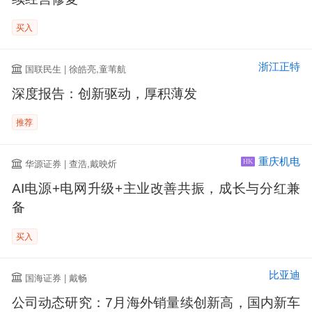
买入
浙江正特
国联民生 | 徐皓亮,童苇航
深度报告：创新驱动，厚积薄发
推荐
重庆机电
华源证券 | 查浩,戴映炘
HK
AI电源+电网升级+主业改善共振，成长与分红兼
备
买入
比亚迪
国海证券 | 戴畅
公司动态研究：7月海外销量续创新高，国内新车