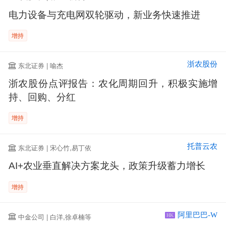
电力设备与充电网双轮驱动，新业务快速推进
增持
浙农股份
东北证券 | 喻杰
浙农股份点评报告：农化周期回升，积极实施增
持、回购、分红
增持
托普云农
东北证券 | 宋心竹,易丁依
AI+农业垂直解决方案龙头，政策升级蓄力增长
增持
阿里巴巴-W
中金公司 | 白洋,徐卓楠等
HK