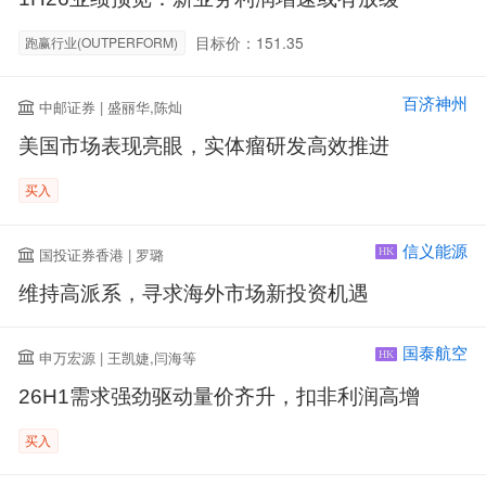
目标价：151.35
跑赢行业(OUTPERFORM)
百济神州
中邮证券 | 盛丽华,陈灿
美国市场表现亮眼，实体瘤研发高效推进
买入
信义能源
国投证券香港 | 罗璐
HK
维持高派系，寻求海外市场新投资机遇
国泰航空
申万宏源 | 王凯婕,闫海等
HK
26H1需求强劲驱动量价齐升，扣非利润高增
买入