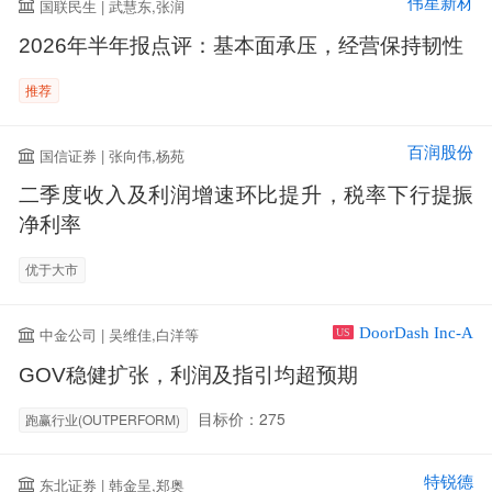
伟星新材
国联民生 | 武慧东,张润
2026年半年报点评：基本面承压，经营保持韧性
推荐
百润股份
国信证券 | 张向伟,杨苑
二季度收入及利润增速环比提升，税率下行提振
净利率
优于大市
DoorDash Inc-A
中金公司 | 吴维佳,白洋等
US
GOV稳健扩张，利润及指引均超预期
目标价：275
跑赢行业(OUTPERFORM)
特锐德
东北证券 | 韩金呈,郑奥