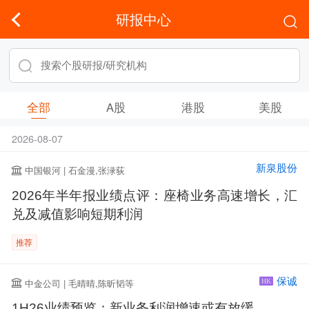
研报中心
全部
A股
港股
美股
2026-08-07
新泉股份
中国银河 | 石金漫,张渌荻
2026年半年报业绩点评：座椅业务高速增长，汇
兑及减值影响短期利润
推荐
保诚
中金公司 | 毛晴晴,陈昕韬等
HK
1H26业绩预览：新业务利润增速或有放缓