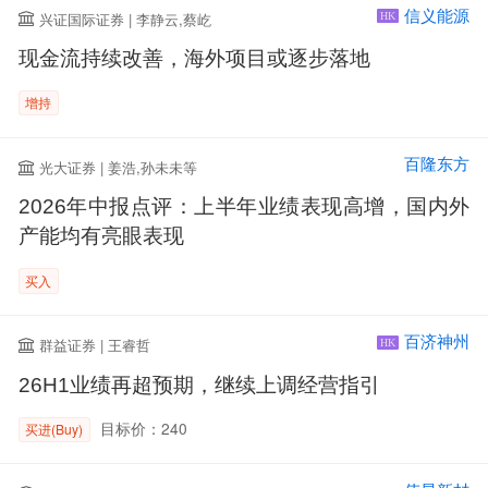
信义能源
兴证国际证券 | 李静云,蔡屹
HK
现金流持续改善，海外项目或逐步落地
增持
百隆东方
光大证券 | 姜浩,孙未未等
2026年中报点评：上半年业绩表现高增，国内外
产能均有亮眼表现
买入
百济神州
群益证券 | 王睿哲
HK
26H1业绩再超预期，继续上调经营指引
目标价：240
买进(Buy)