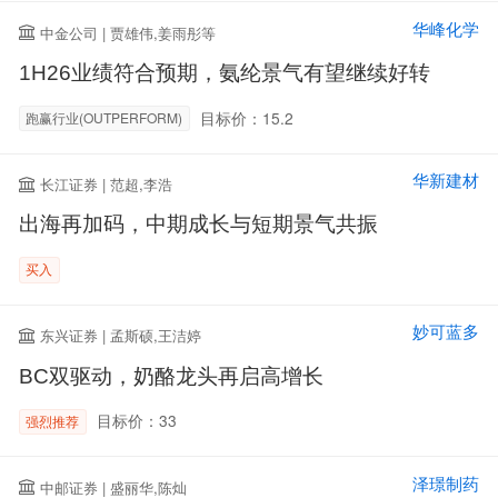
华峰化学
中金公司 | 贾雄伟,姜雨彤等
1H26业绩符合预期，氨纶景气有望继续好转
目标价：15.2
跑赢行业(OUTPERFORM)
华新建材
长江证券 | 范超,李浩
出海再加码，中期成长与短期景气共振
买入
妙可蓝多
东兴证券 | 孟斯硕,王洁婷
BC双驱动，奶酪龙头再启高增长
目标价：33
强烈推荐
泽璟制药
中邮证券 | 盛丽华,陈灿