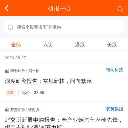
研报中心
全部
A股
港股
美股
2026-08-07
裕同科技
华创证券 | 刘一怡
深度研究报告：裕见新枝，同向繁茂
目标价：33.99
推荐
双英集团
开源证券 | 诸海滨
北交所新股申购报告：全产业链汽车座椅先锋，
绑定吉利/比亚迪/赛力斯