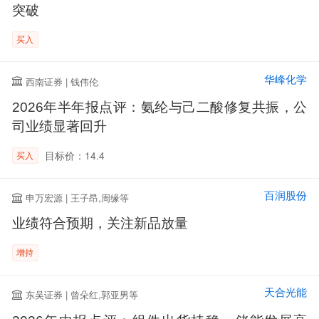
突破
买入
华峰化学
西南证券 | 钱伟伦
2026年半年报点评：氨纶与己二酸修复共振，公
司业绩显著回升
目标价：14.4
买入
百润股份
申万宏源 | 王子昂,周缘等
业绩符合预期，关注新品放量
增持
天合光能
东吴证券 | 曾朵红,郭亚男等