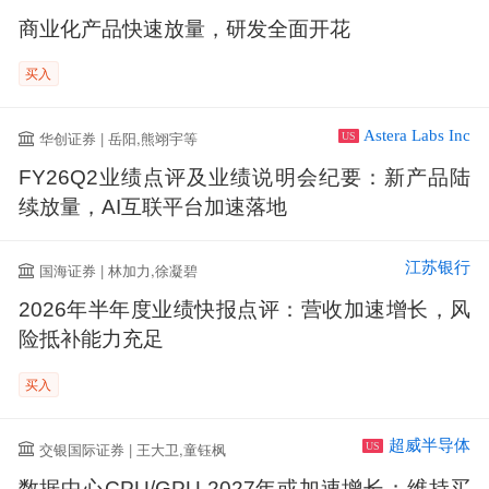
商业化产品快速放量，研发全面开花
买入
Astera Labs Inc
华创证券 | 岳阳,熊翊宇等
US
FY26Q2业绩点评及业绩说明会纪要：新产品陆
续放量，AI互联平台加速落地
江苏银行
国海证券 | 林加力,徐凝碧
2026年半年度业绩快报点评：营收加速增长，风
险抵补能力充足
买入
超威半导体
交银国际证券 | 王大卫,童钰枫
US
数据中心CPU/GPU 2027年或加速增长；维持买