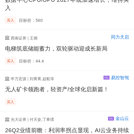
入
目标价：560
买入
同力天启
西南证券 | 王倜
电梯筑底储能蓄力，双轮驱动迎成长新局
目标价：44.4
买入
易控智驾
申万宏源 | 刘菁菁,赵航等
HK
无人矿卡领跑者，轻资产/全球化启新篇！
买入
金山云
光大证券 | 付天姿,丁希璞
HK
26Q2业绩前瞻：利润率拐点显现，AI云业务持续