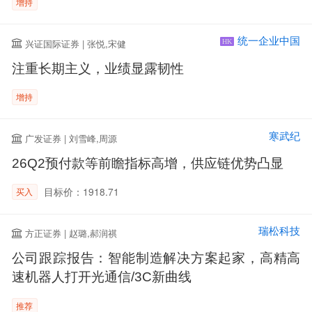
增持
统一企业中国
兴证国际证券 | 张悦,宋健
HK
注重长期主义，业绩显露韧性
增持
寒武纪
广发证券 | 刘雪峰,周源
26Q2预付款等前瞻指标高增，供应链优势凸显
目标价：1918.71
买入
瑞松科技
方正证券 | 赵璐,郝润祺
公司跟踪报告：智能制造解决方案起家，高精高
速机器人打开光通信/3C新曲线
推荐