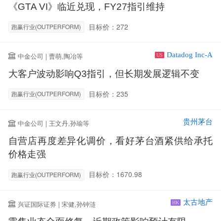
《GTA VI》临近兑现，FY27指引维持
目标价：272
跑赢行业(OUTPERFORM)
Datadog Inc-A
中金公司 | 曹萌,陶冶等
US
大客户波动影响Q3指引，但长期发展逻辑不变
目标价：235
跑赢行业(OUTPERFORM)
贵州茅台
中金公司 | 王文丹,孙瑜等
自营店再度差异化调价，看好茅台酒紧供给承托
价格走强
目标价：1670.98
跑赢行业(OUTPERFORM)
太古地产
兴证国际证券 | 宋健,孙钟涟
HK