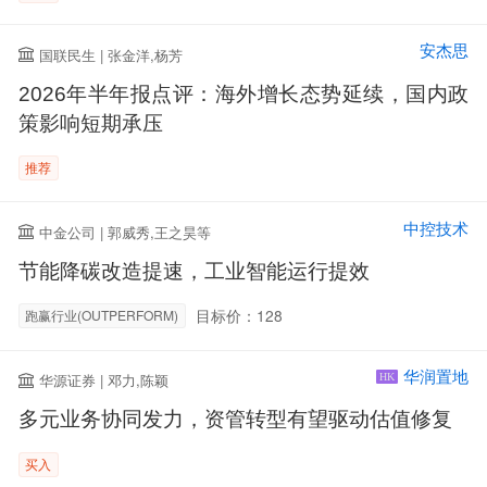
安杰思
国联民生 | 张金洋,杨芳
2026年半年报点评：海外增长态势延续，国内政
策影响短期承压
推荐
中控技术
中金公司 | 郭威秀,王之昊等
节能降碳改造提速，工业智能运行提效
目标价：128
跑赢行业(OUTPERFORM)
华润置地
华源证券 | 邓力,陈颖
HK
多元业务协同发力，资管转型有望驱动估值修复
买入