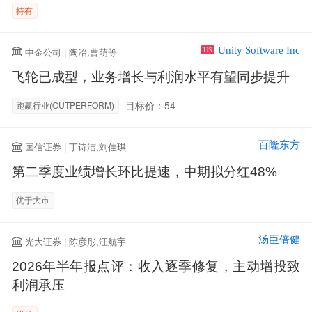
持有
Unity Software Inc
中金公司 | 陶冶,曹萌等
US
飞轮已成型，业务增长与利润水平有望同步提升
目标价：54
跑赢行业(OUTPERFORM)
百隆东方
国信证券 | 丁诗洁,刘佳琪
第二季度业绩增长环比提速，中期拟分红48%
优于大市
汤臣倍健
光大证券 | 陈彦彤,汪航宇
2026年半年报点评：收入逐季修复，主动增投致
利润承压