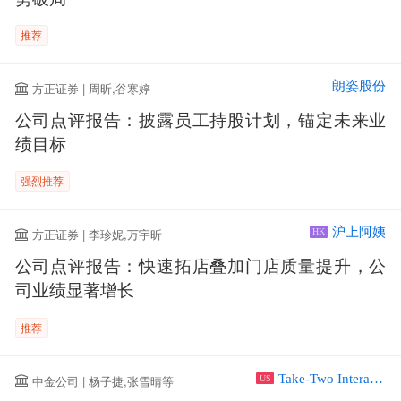
推荐
朗姿股份
方正证券 | 周昕,谷寒婷
公司点评报告：披露员工持股计划，锚定未来业
绩目标
强烈推荐
沪上阿姨
方正证券 | 李珍妮,万宇昕
HK
公司点评报告：快速拓店叠加门店质量提升，公
司业绩显著增长
推荐
Take-Two Interactive Software Inc
中金公司 | 杨子捷,张雪晴等
US