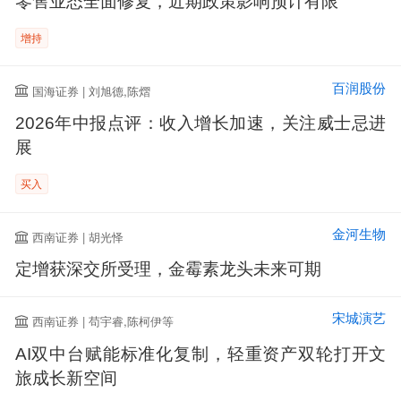
零售业态全面修复，近期政策影响预计有限
增持
百润股份
国海证券 | 刘旭德,陈熠
2026年中报点评：收入增长加速，关注威士忌进
展
买入
金河生物
西南证券 | 胡光怿
定增获深交所受理，金霉素龙头未来可期
宋城演艺
西南证券 | 苟宇睿,陈柯伊等
AI双中台赋能标准化复制，轻重资产双轮打开文
旅成长新空间