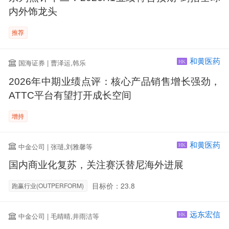
内外饰龙头
推荐
和黄医药
国海证券 | 曹泽运,韩乐
HK
2026年中期业绩点评：核心产品销售增长强劲，
ATTC平台有望打开成长空间
增持
和黄医药
中金公司 | 张琎,刘雅馨等
HK
国内商业化复苏，关注赛沃替尼海外进展
目标价：23.8
跑赢行业(OUTPERFORM)
远东宏信
中金公司 | 毛晴晴,井雨洁等
HK