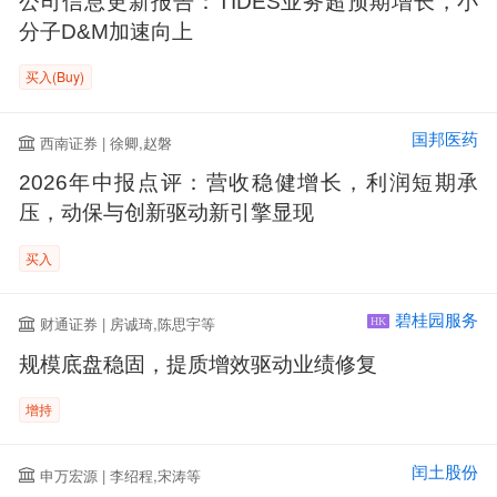
公司信息更新报告：TIDES业务超预期增长，小
分子D&M加速向上
买入(Buy)
国邦医药
西南证券 | 徐卿,赵磐
2026年中报点评：营收稳健增长，利润短期承
压，动保与创新驱动新引擎显现
买入
碧桂园服务
财通证券 | 房诚琦,陈思宇等
HK
规模底盘稳固，提质增效驱动业绩修复
增持
闰土股份
申万宏源 | 李绍程,宋涛等