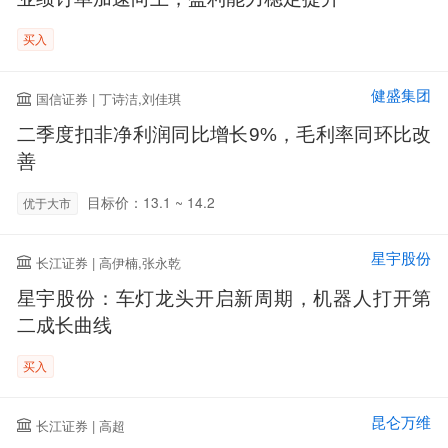
买入
健盛集团
国信证券 | 丁诗洁,刘佳琪
二季度扣非净利润同比增长9%，毛利率同环比改
善
目标价：13.1 ~ 14.2
优于大市
星宇股份
长江证券 | 高伊楠,张永乾
星宇股份：车灯龙头开启新周期，机器人打开第
二成长曲线
买入
昆仑万维
长江证券 | 高超