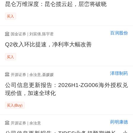
昆仑万维深度：昆仑揽云起，层峦将破晓
买入
百润股份
国金证券 | 刘宸倩,陈宇君
Q2收入环比提速，净利率大幅改善
买入
泽璟制药
开源证券 | 余汝意,聂媛媛
公司信息更新报告：2026H1-ZG006海外授权兑
现价值，加速全球化
买入(Buy)
药明康德
开源证券 | 余汝意