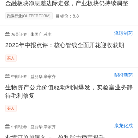
金融板块净息差边际走强，产业板块仍持续调整
目标价：8.8
跑赢行业(OUTPERFORM)
泽璟制药
东吴证券 | 朱国广,苏丰
2026年中报点评：核心管线全面开花迎收获期
买入
昭衍新药
中邮证券 | 盛丽华,辛家齐
生物资产公允价值驱动利润爆发，实验室业务静
待毛利修复
买入
康龙化成
中邮证券 | 盛丽华,辛家齐
业绩订单加速向上，盈利能力稳定提升