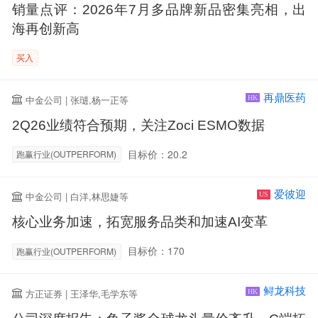
销量点评：2026年7月多品牌新品密集亮相，出
海再创新高
买入
再鼎医药
中金公司 | 张琎,杨一正等
HK
2Q26业绩符合预期，关注Zoci ESMO数据
目标价：20.2
跑赢行业(OUTPERFORM)
爱彼迎
中金公司 | 白洋,林思婕等
US
核心业务加速，拓宽服务品类和加速AI变革
目标价：170
跑赢行业(OUTPERFORM)
鲟龙科技
方正证券 | 王泽华,毛学东等
HK