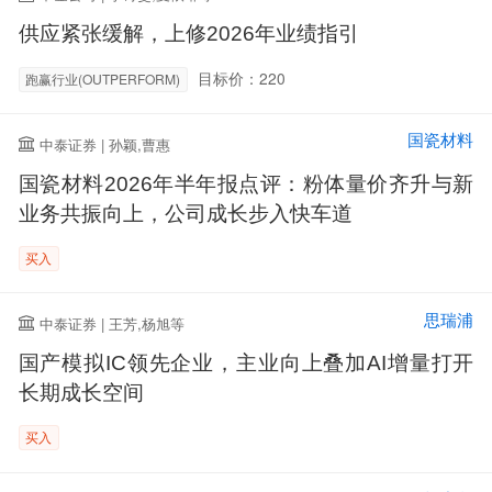
供应紧张缓解，上修2026年业绩指引
目标价：220
跑赢行业(OUTPERFORM)
国瓷材料
中泰证券 | 孙颖,曹惠
国瓷材料2026年半年报点评：粉体量价齐升与新
业务共振向上，公司成长步入快车道
买入
思瑞浦
中泰证券 | 王芳,杨旭等
国产模拟IC领先企业，主业向上叠加AI增量打开
长期成长空间
买入