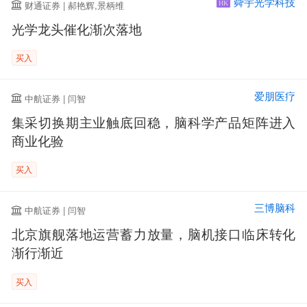
舜宇光学科技
财通证券 | 郝艳辉,景柄维
HK
光学龙头催化渐次落地
买入
爱朋医疗
中航证券 | 闫智
集采切换期主业触底回稳，脑科学产品矩阵进入
商业化验
买入
三博脑科
中航证券 | 闫智
北京旗舰落地运营蓄力放量，脑机接口临床转化
渐行渐近
买入