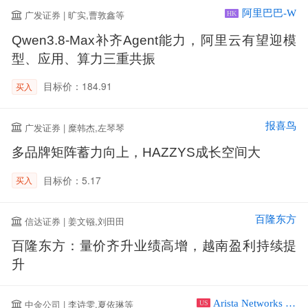
阿里巴巴-W
广发证券 | 旷实,曹敦鑫等
HK
Qwen3.8-Max补齐Agent能力，阿里云有望迎模
型、应用、算力三重共振
目标价：184.91
买入
报喜鸟
广发证券 | 糜韩杰,左琴琴
多品牌矩阵蓄力向上，HAZZYS成长空间大
目标价：5.17
买入
百隆东方
信达证券 | 姜文镪,刘田田
百隆东方：量价齐升业绩高增，越南盈利持续提
升
Arista Networks Inc
中金公司 | 李诗雯,夏依琳等
US