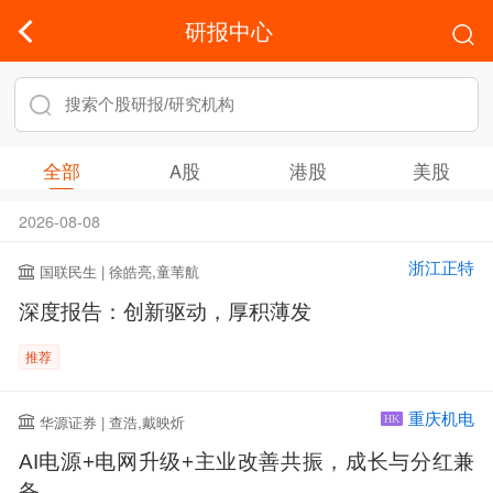
研报中心
全部
A股
港股
美股
2026-08-08
浙江正特
国联民生 | 徐皓亮,童苇航
深度报告：创新驱动，厚积薄发
推荐
重庆机电
华源证券 | 查浩,戴映炘
HK
AI电源+电网升级+主业改善共振，成长与分红兼
备