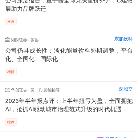
公司深度报告：鱼子酱全球龙头量价齐升，C端拓
展助力品牌跃迁
推荐
东鹏饮料
湘财证券 | 张弛
公司仍具成长性：淡化能量饮料短期调整，平台
化、全国化、国际化
增持
深城交
华创证券 | 吴一凡,梁婉怡等
2026年半年报点评：上半年扭亏为盈，全面拥抱
AI，抢抓AI驱动城市治理范式升级的时代机遇
推荐